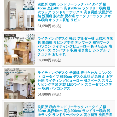
洗面所 収納 ランドリーラック ハイタイプ 幅
45cm 奥行40cm 高さ200cm ランドリー収納 脱
衣ラック ランドリーボックス 高さ調整 洗面所収
納 洗面所 脱衣所 脱衣場 サニタリーラック タオ
ル収納 キッチン収納 リビン
61,050円
(税込)
ライティングデスク 幅85 アルダー材 天然木 学習
机 勉強机 リビング学習 テレワーク 在宅ワーク
パソコン ライティングビューロー 折りたたみ 省
スペース コンパクト 収納 引き出し シンプル ナ
チュラル おしゃれ
92,800円
(税込)
ライティングデスク 学習机 折りたたみ コンパク
ト ロータイプ 幅90cm デスク単品 組み換え 上下
分割 ライティングビューロー 省スペース スリム
リビング学習 木製 LEDライト スローダウンステ
ー 収納 パソコンデス
54,800円
(税込)
洗面所 収納 ランドリーラック ハイタイプ 幅
60cm 奥行40cm 高さ200cm ランドリー収納 脱
衣ラック ランドリーボックス 高さ調整 洗面所収