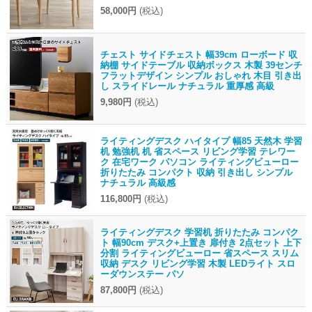
58,000円
(税込)
チェスト サイドチェスト 幅39cm ローボード 収
納棚 サイドテーブル 収納ボックス 木製 39センチ
フラットデザイン シンプル おしゃれ 木目 引き出
し スライドレール ナチュラル 重厚感 高級
9,980円
(税込)
ライティングデスク ハイタイプ 幅85 天然木 学習
机 勉強机 机 省スペース リビング学習 テレワー
ク 在宅ワーク パソコン ライティングビューロー
折りたたみ コンパクト 収納 引き出し シンプル
ナチュラル 高級感
116,800円
(税込)
ライティングデスク 学習机 折りたたみ コンパク
ト 幅90cm デスク+上置き 扉付き 2点セット 上下
分割 ライティングビューロー 省スペース スリム
収納 デスク リビング学習 木製 LEDライト スロ
ーダウンステー パソ
87,800円
(税込)