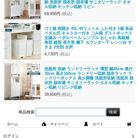
納 洗面所 脱衣所 脱衣場 サニタリーラック タオ
ル収納 キッチン収納 リビン
69,450円
(税込)
ゴミ箱 両開き 45L 45リットル ふた付き 1個 単品
ペダル式 キャスター付き ごみ箱 ダストボックス
足踏み ペダルペール シンプル おしゃれ 高級感
角型 縦型 長方形 棚下 カウンター下 レンジ台 す
きま 2分別 台所
4,730円
(税込)
洗面所 収納 ランドリーラック 薄型 幅45cm 奥行
30cm 高さ160cm ランドリー収納 脱衣ラック ラ
ンドリーボックス 高さ調整 洗面所収納 洗面所 脱
衣所 脱衣場 サニタリーラック タオル収納 キッチ
ン収納 リビング収納
39,600円
(税込)
商品検索
ホーム
マイページ
カート
ログイン