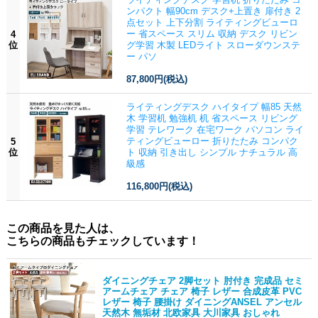
ンパクト 幅90cm デスク+上置き 扉付き 2
点セット 上下分割 ライティングビューロ
ー 省スペース スリム 収納 デスク リビン
4
位
グ学習 木製 LEDライト スローダウンステ
ー パソ
87,800円
(税込)
ライティングデスク ハイタイプ 幅85 天然
木 学習机 勉強机 机 省スペース リビング
学習 テレワーク 在宅ワーク パソコン ライ
ティングビューロー 折りたたみ コンパク
5
位
ト 収納 引き出し シンプル ナチュラル 高
級感
116,800円
(税込)
この商品を見た人は、
こちらの商品もチェックしています！
ダイニングチェア 2脚セット 肘付き 完成品 セミ
アームチェア チェア 椅子 レザー 合成皮革 PVC
レザー 椅子 腰掛け ダイニングANSEL アンセル
天然木 無垢材 北欧家具 大川家具 おしゃれ