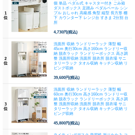
個 単品 ペダル式 キャスター付き ごみ箱
ダストボックス 足踏み ペダルペール シン
プル おしゃれ 高級感 角型 縦型 長方形 棚
1
位
下 カウンター下 レンジ台 すきま 2分別 台
所
4,730円
(税込)
洗面所 収納 ランドリーラック 薄型 幅
45cm 奥行30cm 高さ160cm ランドリー収
納 脱衣ラック ランドリーボックス 高さ調
整 洗面所収納 洗面所 脱衣所 脱衣場 サニ
2
位
タリーラック タオル収納 キッチン収納 リ
ビング収納
39,600円
(税込)
洗面所 収納 ランドリーラック 薄型 幅
60cm 奥行30cm 高さ160cm ランドリー収
納 脱衣ラック ランドリーボックス 高さ調
整 洗面所収納 洗面所 脱衣所 脱衣場 サニ
3
位
タリーラック タオル収納 キッチン収納 リ
ビング収納
45,800円
(税込)
ライティングデスク 学習机 折りたたみ コ