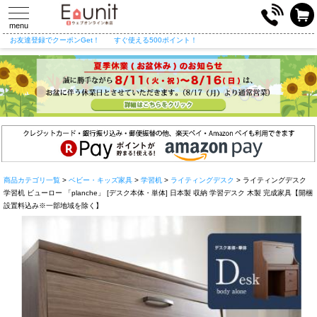
toggle
navigation
menu
お友達登録でクーポンGet！
すぐ使える500ポイント！
商品カテゴリ一覧
>
ベビー・キッズ家具
>
学習机
>
ライティングデスク
> ライティングデスク
学習机 ビューロー 「planche」 [デスク本体・単体] 日本製 収納 学習デスク 木製 完成家具【開梱
設置料込み※一部地域を除く】