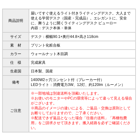
届いてすぐ使えるライト付きライティングデスク。大人まで
使える学習デスク（国産・完成品）。エレガントに、安全
商品説明
に、舞うように開くライティングデスク ビューロー
内容：デスク本体・単体
サイズ
デスク：横幅90.1×奥行44.8×高さ118cm
素 材
プリント化粧合板
カラー
ウォールナット木目調
仕 様
完成家具
生産国
日本製、国産
1400W2ヶ穴コンセント付（ブレーカー付）
備考
LEDライト：消費電力3W、12灯、約120lm（ルーメン）
※一部地域は別途送料を頂戴いたします。
※お使いのモニターやPCの環境等によって違って見える場合
がございます。
※商品のイメージの違いによる、ご返品・交換は原則として
ご注意
お断りしておりますので、ご了承ください。
※配送できず返品となった場合「往復の送料」「再梱包費
用」をご請求させて頂きます。搬入経路を必ずご確認くださ
い。