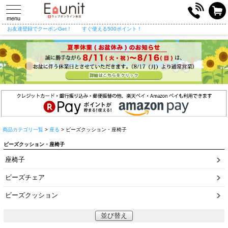
toggle
navigation
menu
お友達登録でクーポンGet！
すぐ使える500ポイント！
商品カテゴリ一覧
>
座る
> ビーズクッション・座椅子
ビーズクッション・座椅子
座椅子
ビーズチェア
ビーズクッション
並び替え