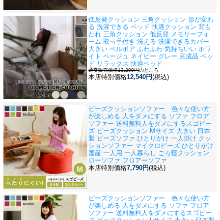
低反発クッション 三角クッション 形が変わ
る 洗濯できる ベッド 快適
クッション 背も
たれ 三角クッション 低反発 メモリーフォ
ーム 取っ手付き 洗える 洗濯できるカバー
大きい ベルボア ふわふわ 気持ちいい ホワ
イト ベージュ ネイビー グレー 完成品 ベッ
ド リラックス 快適ベッド
通常販売価格13,200円
のところ
本店特別価格
12,540円
(税込)
ビーズクッションソファー 色々な使い方
が楽しめる 人をダメにする ソファ フロア
ソファー 送料無料
人をダメにするスゴビー
ズ ビーズクッション Mサイズ 大きい 日本
製 ビーズソファ ひとりがけ 一人掛け クッ
ションソファー マイクロビーズ ひとりがけ
国産 一人用 一人暮らし ごろ寝クッション
ローソファ フロアーソファ
本店特別価格
7,790円
(税込)
ビーズクッションソファー 色々な使い方
が楽しめる 人をダメにする ソファ フロア
ソファー 送料無料
人をダメにするスゴビー