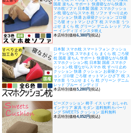
国産 楽ちん サポート 快適
寝ながら快適ス
マホ枕ソファ 日本製 国産 スマホクッショ
ン枕 寝ながらスマホ 枕 ソファ すべり止め
クッション 快適 お昼寝クッション ゴロ寝
ごろ寝 オットマン ひざ下 枕 スマホ首 うつ
ぶせ まくら 枕 グリーン デニム レッド ブル
ー インディゴ インスタ映え
本店特別価格
6,380円
(税込)
日本製 スマホ枕 スマートフォン クッショ
ン テレビ枕 スマホまくら まくら 枕 ごろ寝
枕 国産 楽ちん サポート 快適
寝ながら快適
スマホクッション枕 日本製 国産 スマホク
ッション枕 寝ながらスマホ 枕 すべり止め
クッション 快適 クッション お昼寝クッシ
ョン ゴロ寝 ごろ寝 オットマン ひざ下 枕 ス
マホ首 うつぶせ まくら 枕 グリーン デニム
レッド ブルー インディゴ
本店特別価格
5,280円
(税込)
ビーズクッション 椅子 イス いす おしゃれ
インテリア 家具 モダン 送料無料
カバーリ
ング SWEETS クッション 送料無料
本店特別価格
4,052円
(税込)