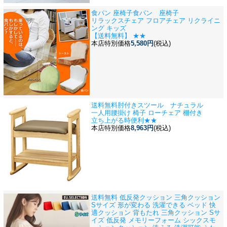
食パン 座椅子
食パン 座椅子
リラックスチェア フロアチェア リクライニ
ング キッズ
【送料無料】 ★★
本店特別価格
5,580円
(税込)
送料無料
肘付きスツール ナチュラル
一人用腰掛け 椅子 ローチェア 棚付き
立ち上がる時便利★★
本店特別価格
8,963円
(税込)
送料無料 低反発クッション 三角クッション
Sサイズ 形が変わる 洗濯できる ベッド 快
適
クッション 背もたれ 三角クッション Sサ
イズ 低反発 メモリーフォーム シックスモ