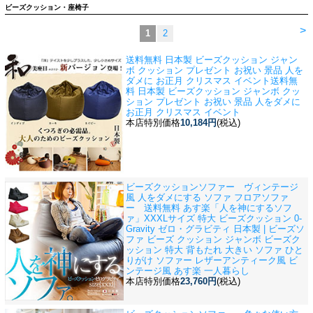
ビーズクッション・座椅子
>
1
2
送料無料 日本製 ビーズクッション ジャン
ボ クッション プレゼント お祝い 景品 人を
ダメに お正月 クリスマス イベント
送料無
料 日本製 ビーズクッション ジャンボ クッ
ション プレゼント お祝い 景品 人をダメに
お正月 クリスマス イベント
本店特別価格
10,184円
(税込)
ビーズクッションソファー ヴィンテージ
風 人をダメにする ソファ フロアソファ
ー 送料無料 あす楽
「人を神にするソフ
ァ」XXXLサイズ 特大 ビーズクッション 0-
Gravity ゼロ・グラビティ 日本製 | ビーズソ
ファ ビーズ クッション ジャンボ ビーズク
ッション 特大 背もたれ 大きい ソファ ひと
りがけ ソファー レザーアンティーク風 ビ
ンテージ風 あす楽 一人暮らし
本店特別価格
23,760円
(税込)