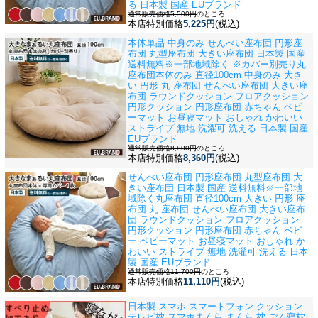
る 日本製 国産 EUブランド
通常販売価格5,500円
のところ
本店特別価格
5,225円
(税込)
本体単品 中身のみ せんべい座布団 円形座
布団 丸型座布団 大きい座布団 日本製 国産
送料無料※一部地域除く ※カバー別売り
丸
座布団本体のみ 直径100cm 中身のみ 大き
い 円形 丸 座布団 せんべい座布団 大きい座
布団 ラウンドクッション フロアクッション
円形クッション 円形座布団 赤ちゃん ベビ
ーマット お昼寝マット おしゃれ かわいい
ストライプ 無地 洗濯可 洗える 日本製 国産
EUブランド
通常販売価格8,800円
のところ
本店特別価格
8,360円
(税込)
せんべい座布団 円形座布団 丸型座布団 大
きい座布団 日本製 国産 送料無料※一部地
域除く
丸座布団 直径100cm 大きい 円形 座
布団 丸 座布団 せんべい座布団 大きい座布
団 ラウンドクッション フロアクッション
円形クッション 円形座布団 赤ちゃん ベビ
ー ベビーマット お昼寝マット おしゃれ か
わいい ストライプ 無地 洗濯可 洗える 日本
製 国産 EUブランド
通常販売価格11,700円
のところ
本店特別価格
11,110円
(税込)
日本製 スマホ スマートフォン クッション
テレビ枕 スマホまくら まくら 枕 ごろ寝枕