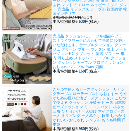
ーションクッション 洗える 洗濯可能 ふわ
ふわ レッド イエロー ネイビー ミント グレ
ー 完成品 リラックス テーブル 韓国雑貨 韓
国インテリア
通常販売価格6,980円
のところ
本店特別価格
6,630円
(税込)
完成品 クッションにテーブル機能をプラ
ス！ライフワークに合わせて快適にお使い
いただけます。
テーブルクッション グレー
ジュ グリーン ブルー ウレタン 膝上 ノート
パソコン PC タブレット 読書 ソファー 車
内 滑り止め ストッパー テーブル クッショ
ン クッションテーブル フロアクッション
おしゃれ シンプル 2way 両面
本店特別価格
4,160円
(税込)
こたつで使えるビーズクッション リビン
グテーブル ローテーブルにもおすすめ やや
かための座り心地
ビーズクッション こたつ
で使える クッション 座椅子 ビーズ 日本製
ビーズクッション ミニ コンパクト 小さめ
三角 ひとりがけ 一人掛け マイクロビーズ
一人用 リビング 一人暮らし 軽量 しっかり
かわいい おしゃれ シンプル おうち時間 日
本製
本店特別価格
5,980円
(税込)