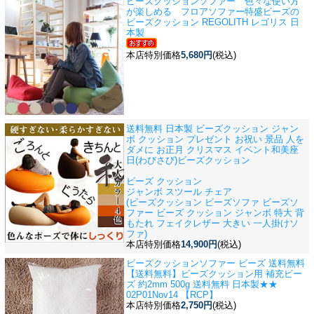
ビーズクッションソファー 色々な使い方
が楽しめる フロアソファー
特盛ビーズの
ビーズクッション REGOLITH レゴリス 日
本製
本店特別価格
5,680円
(税込)
送料無料 日本製 ビーズクッション ジャン
ボ クッション プレゼント お祝い 景品 人を
ダメに お正月 クリスマス イベント
和美座
日(わびさび)ビーズクッション
ビーズ クッション
ジャンボ スツール チェア
(ビーズクッション ビーズソファ ビーズソ
ファー ビーズ クッション ジャンボ 特大 背
もたれ フェイクレザー 大きい 一人掛けソ
ファ)
本店特別価格
14,900円
(税込)
ビーズクッションソファー ビーズ 送料無料
【送料無料】ビーズクッション用 補充ビー
ズ 約2mm 500g 送料無料 日本製★★
02P01Nov14 【RCP】
本店特別価格
2,750円
(税込)