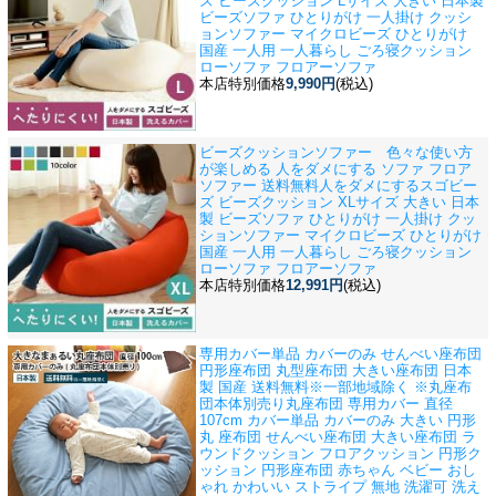
ズ ビーズクッション Lサイズ 大きい 日本製
ビーズソファ ひとりがけ 一人掛け クッシ
ョンソファー マイクロビーズ ひとりがけ
国産 一人用 一人暮らし ごろ寝クッション
ローソファ フロアーソファ
本店特別価格
9,990円
(税込)
ビーズクッションソファー 色々な使い方
が楽しめる 人をダメにする ソファ フロア
ソファー 送料無料
人をダメにするスゴビー
ズ ビーズクッション XLサイズ 大きい 日本
製 ビーズソファ ひとりがけ 一人掛け クッ
ションソファー マイクロビーズ ひとりがけ
国産 一人用 一人暮らし ごろ寝クッション
ローソファ フロアーソファ
本店特別価格
12,991円
(税込)
専用カバー単品 カバーのみ せんべい座布団
円形座布団 丸型座布団 大きい座布団 日本
製 国産 送料無料※一部地域除く ※丸座布
団本体別売り
丸座布団 専用カバー 直径
107cm カバー単品 カバーのみ 大きい 円形
丸 座布団 せんべい座布団 大きい座布団 ラ
ウンドクッション フロアクッション 円形ク
ッション 円形座布団 赤ちゃん ベビー おし
ゃれ かわいい ストライプ 無地 洗濯可 洗え