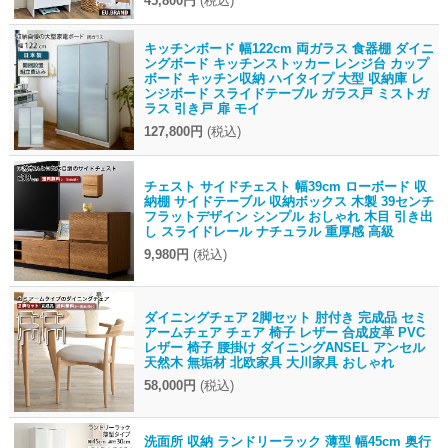
45,800円
(税込)
キッチンボード 幅122cm 両ガラス 食器棚 ダイニ
ングボード キッチンストッカー レンジ台 カップ
ボード キッチン収納 ハイタイプ 大型 収納庫 レ
ンジボード スライドテーブル ガラス戸 ミストガ
ラス 引き戸 扉 モイ
127,800円
(税込)
チェスト サイドチェスト 幅39cm ローボード 収
納棚 サイドテーブル 収納ボックス 木製 39センチ
フラットデザイン シンプル おしゃれ 木目 引き出
し スライドレール ナチュラル 重厚感 高級
9,980円
(税込)
ダイニングチェア 2脚セット 肘付き 完成品 セミ
アームチェア チェア 椅子 レザー 合成皮革 PVC
レザー 椅子 腰掛け ダイニングANSEL アンセル
天然木 無垢材 北欧家具 大川家具 おしゃれ
58,000円
(税込)
洗面所 収納 ランドリーラック 薄型 幅45cm 奥行