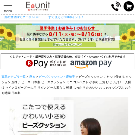
toggle
navigation
menu
お友達登録でクーポンGet！
すぐ使える500ポイント！
商品カテゴリ一覧
>
座る
>
ビーズクッション・座椅子
> ビーズクッション こたつで使える クッ
ション 座椅子 ビーズ 日本製 ビーズクッション ミニ コンパクト 小さめ 三角 ひとりがけ 一人掛
け マイクロビーズ 一人用 リビング 一人暮らし 軽量 しっかり かわいい おしゃれ シンプル おう
ち時間 日本製