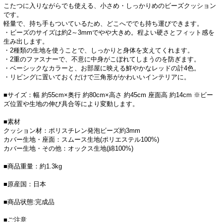
こたつに入りながらでも使える、小さめ・しっかりめのビーズクッション
です。
軽量で、持ち手もついているため、どこへででも持ち運びできます。
・ビーズのサイズは約2～3mmでやや大きめ。程よい硬さとフィット感を
生み出します。
・2種類の生地を使うことで、しっかりと身体を支えてくれます。
・2重のファスナーで、不意に中身がこぼれてしまうのを防ぎます。
・ベーシックなカラーと、お部屋に映える鮮やかなレッドの計4色。
・リビングに置いておくだけで三角形がかわいいインテリアに。
■サイズ：幅 約55cm×奥行 約80cm×高さ 約45cm 座面高 約14cm ※ビー
ズ位置や生地の伸び具合等により変動します。
■素材
クッション材：ポリスチレン発泡ビーズ約3mm
カバー生地・座面：スムース生地(ポリエステル100%)
カバー生地・その他：オックス生地(綿100%)
■商品重量：約1.3kg
■原産国：日本
■商品状態:完成品
■ご注意