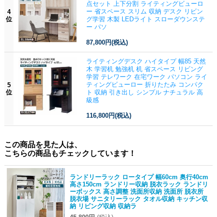
点セット 上下分割 ライティングビューロ
ー 省スペース スリム 収納 デスク リビン
4
位
グ学習 木製 LEDライト スローダウンステ
ー パソ
87,800円
(税込)
ライティングデスク ハイタイプ 幅85 天然
木 学習机 勉強机 机 省スペース リビング
学習 テレワーク 在宅ワーク パソコン ライ
ティングビューロー 折りたたみ コンパク
5
位
ト 収納 引き出し シンプル ナチュラル 高
級感
116,800円
(税込)
この商品を見た人は、
こちらの商品もチェックしています！
ランドリーラック ロータイプ 幅60cm 奥行40cm
高さ150cm ランドリー収納 脱衣ラック ランドリ
ーボックス 高さ調整 洗面所収納 洗面所 脱衣所
脱衣場 サニタリーラック タオル収納 キッチン収
納 リビング収納 収納ラ