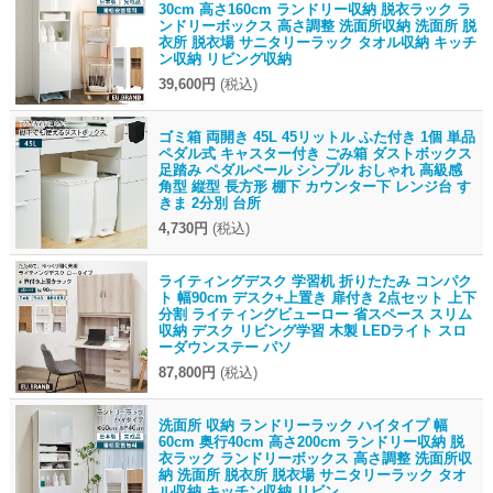
30cm 高さ160cm ランドリー収納 脱衣ラック ラ
ンドリーボックス 高さ調整 洗面所収納 洗面所 脱
衣所 脱衣場 サニタリーラック タオル収納 キッチ
ン収納 リビング収納
39,600円
(税込)
ゴミ箱 両開き 45L 45リットル ふた付き 1個 単品
ペダル式 キャスター付き ごみ箱 ダストボックス
足踏み ペダルペール シンプル おしゃれ 高級感
角型 縦型 長方形 棚下 カウンター下 レンジ台 す
きま 2分別 台所
4,730円
(税込)
ライティングデスク 学習机 折りたたみ コンパク
ト 幅90cm デスク+上置き 扉付き 2点セット 上下
分割 ライティングビューロー 省スペース スリム
収納 デスク リビング学習 木製 LEDライト スロ
ーダウンステー パソ
87,800円
(税込)
洗面所 収納 ランドリーラック ハイタイプ 幅
60cm 奥行40cm 高さ200cm ランドリー収納 脱
衣ラック ランドリーボックス 高さ調整 洗面所収
納 洗面所 脱衣所 脱衣場 サニタリーラック タオ
ル収納 キッチン収納 リビン