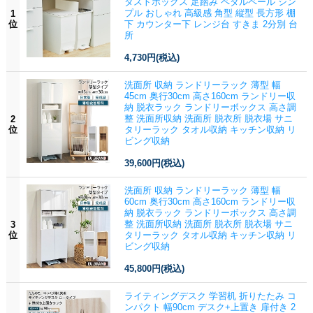
ダストボックス 足踏み ペダルペール シン
プル おしゃれ 高級感 角型 縦型 長方形 棚
1
位
下 カウンター下 レンジ台 すきま 2分別 台
所
4,730円
(税込)
洗面所 収納 ランドリーラック 薄型 幅
45cm 奥行30cm 高さ160cm ランドリー収
納 脱衣ラック ランドリーボックス 高さ調
整 洗面所収納 洗面所 脱衣所 脱衣場 サニ
2
位
タリーラック タオル収納 キッチン収納 リ
ビング収納
39,600円
(税込)
洗面所 収納 ランドリーラック 薄型 幅
60cm 奥行30cm 高さ160cm ランドリー収
納 脱衣ラック ランドリーボックス 高さ調
整 洗面所収納 洗面所 脱衣所 脱衣場 サニ
3
位
タリーラック タオル収納 キッチン収納 リ
ビング収納
45,800円
(税込)
ライティングデスク 学習机 折りたたみ コ
ンパクト 幅90cm デスク+上置き 扉付き 2