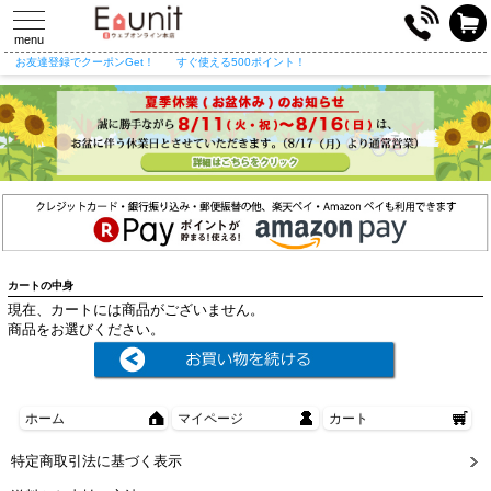
toggle
navigation
menu
お友達登録でクーポンGet！
すぐ使える500ポイント！
カートの中身
現在、カートには商品がございません。
商品をお選びください。
ホーム
マイページ
カート
特定商取引法に基づく表示