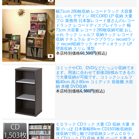
幅71cm 280枚収納 レコードラック 大容量
おしゃれ デザイン RECORD LP 収納 大量
プロ 業務用 日本製
レコード屋さんのレコー
ドラック レコードディスプレイラック 幅
71cm 大容量 レコード280枚収納可能 おし
ゃれ ラック シェルフ 収納ラック レコード
収納 ナチュラル ダークブラウン recordラッ
ク record収納ラック オーディオラック LP
壁面収納 スリム 薄型
本店特別価格
60,500円
(税込)
コミックやCD、DVDなどたっぷり収納でき
ます。用途に合わせて前後2段積みできるの
で大量収納が可能です。
コミックシェルフ
幅40cm 高さ80cm コミディス 前後棚 大収
納 本棚 DVD収納
本店特別価格
6,980円
(税込)
ＣＤラック CDラック 大量 CD 収納 大量 木
製 のっぽ 日本製
幅89cm CD1503枚収納前
後収納で同じ幅で2倍収納タンデムＣＤラッ
ク CDラック CD 収納 木製 のっぽ 大量 本