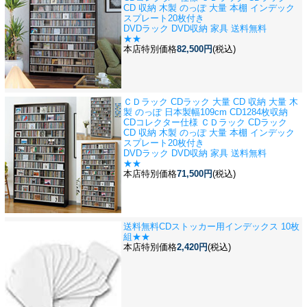
CD 収納 木製 のっぽ 大量 本棚 インデック
スプレート20枚付き
DVDラック DVD収納 家具 送料無料
★★
本店特別価格
82,500円
(税込)
ＣＤラック CDラック 大量 CD 収納 大量 木
製 のっぽ 日本製
幅109cm CD1284枚収納
CDコレクター仕様 ＣＤラック CDラック
CD 収納 木製 のっぽ 大量 本棚 インデック
スプレート20枚付き
DVDラック DVD収納 家具 送料無料
★★
本店特別価格
71,500円
(税込)
送料無料
CDストッカー用インデックス 10枚
組★★
本店特別価格
2,420円
(税込)