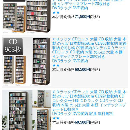
棚 インデックスプレート20枚付き
DVDラック DVD収納
★★
本店特別価格
71,500円
(税込)
ＣＤラック CDラック 大量 CD 収納 大量 木
製 のっぽ 日本製
幅59cm CD963枚収納 前後
収納で同じ幅で2倍収納タンデムＣＤラック
CDラック CD 収納 木製 のっぽ 大量 本棚
インデックスプレート20枚付き
DVDラック DVD収納
★★
本店特別価格
60,500円
(税込)
ＣＤラック CDラック 大量 CD 収納 大量 木
製 のっぽ 日本製
幅80cm CD924枚収納 CD
コレクター仕様 ＣＤラック CDラック CD
収納 木製 のっぽ 大量 本棚 インデックスプ
レート10枚付き
DVDラック DVD収納 家具 送料無料
★★
本店特別価格
60,500円
(税込)