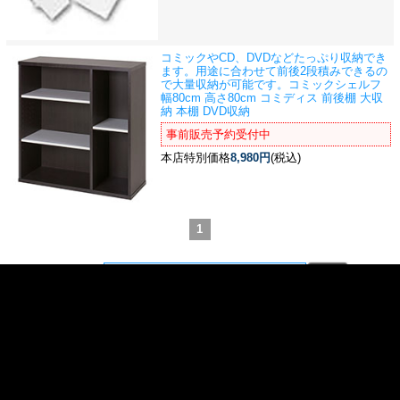
コミックやCD、DVDなどたっぷり収納でき
ます。用途に合わせて前後2段積みできるの
で大量収納が可能です。
コミックシェルフ
幅80cm 高さ80cm コミディス 前後棚 大収
納 本棚 DVD収納
事前販売予約受付中
本店特別価格
8,980円
(税込)
1
商品検索
ホーム
マイページ
カート
ログイン
メルマガ申込/停止