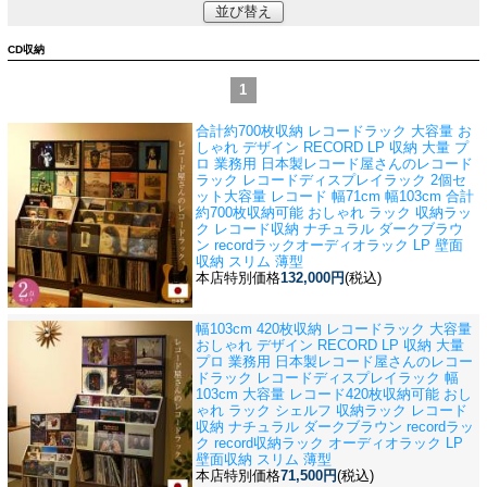
並び替え
CD収納
1
合計約700枚収納 レコードラック 大容量 お
しゃれ デザイン RECORD LP 収納 大量 プ
ロ 業務用 日本製
レコード屋さんのレコード
ラック レコードディスプレイラック 2個セ
ット大容量 レコード 幅71cm 幅103cm 合計
約700枚収納可能 おしゃれ ラック 収納ラッ
ク レコード収納 ナチュラル ダークブラウ
ン recordラックオーディオラック LP 壁面
収納 スリム 薄型
本店特別価格
132,000円
(税込)
幅103cm 420枚収納 レコードラック 大容量
おしゃれ デザイン RECORD LP 収納 大量
プロ 業務用 日本製
レコード屋さんのレコー
ドラック レコードディスプレイラック 幅
103cm 大容量 レコード420枚収納可能 おし
ゃれ ラック シェルフ 収納ラック レコード
収納 ナチュラル ダークブラウン recordラッ
ク record収納ラック オーディオラック LP
壁面収納 スリム 薄型
本店特別価格
71,500円
(税込)