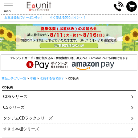
toggle
navigation
menu
お友達登録でクーポンGet！
すぐ使える500ポイント！
商品カテゴリ一覧
>
本棚
>
収納する物で探す
> CD収納
CD収納
CDSシリーズ
CSシリーズ
タンデムCDラックシリーズ
すきま本棚シリーズ