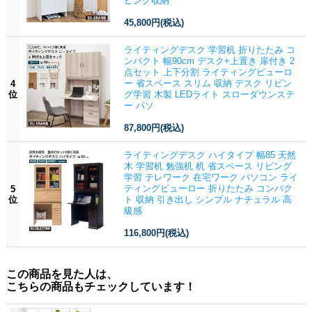
ビング収納
45,800円
(税込)
ライティングデスク 学習机 折りたたみ コ
ンパクト 幅90cm デスク+上置き 扉付き 2
点セット 上下分割 ライティングビューロ
ー 省スペース スリム 収納 デスク リビン
4
位
グ学習 木製 LEDライト スローダウンステ
ー パソ
87,800円
(税込)
ライティングデスク ハイタイプ 幅85 天然
木 学習机 勉強机 机 省スペース リビング
学習 テレワーク 在宅ワーク パソコン ライ
ティングビューロー 折りたたみ コンパク
5
位
ト 収納 引き出し シンプル ナチュラル 高
級感
116,800円
(税込)
この商品を見た人は、
こちらの商品もチェックしています！