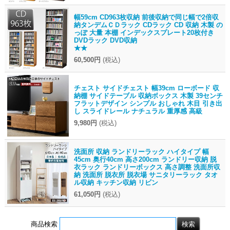
幅59cm CD963枚収納 前後収納で同じ幅で2倍収
納タンデムＣＤラック CDラック CD 収納 木製 の
っぽ 大量 本棚 インデックスプレート20枚付き
DVDラック DVD収納
★★
60,500円
(税込)
チェスト サイドチェスト 幅39cm ローボード 収
納棚 サイドテーブル 収納ボックス 木製 39センチ
フラットデザイン シンプル おしゃれ 木目 引き出
し スライドレール ナチュラル 重厚感 高級
9,980円
(税込)
洗面所 収納 ランドリーラック ハイタイプ 幅
45cm 奥行40cm 高さ200cm ランドリー収納 脱
衣ラック ランドリーボックス 高さ調整 洗面所収
納 洗面所 脱衣所 脱衣場 サニタリーラック タオ
ル収納 キッチン収納 リビン
61,050円
(税込)
商品検索