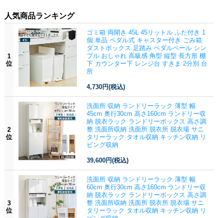
人気商品ランキング
ゴミ箱 両開き 45L 45リットル ふた付き 1
個 単品 ペダル式 キャスター付き ごみ箱
ダストボックス 足踏み ペダルペール シン
プル おしゃれ 高級感 角型 縦型 長方形 棚
1
位
下 カウンター下 レンジ台 すきま 2分別 台
所
4,730円
(税込)
洗面所 収納 ランドリーラック 薄型 幅
45cm 奥行30cm 高さ160cm ランドリー収
納 脱衣ラック ランドリーボックス 高さ調
整 洗面所収納 洗面所 脱衣所 脱衣場 サニ
2
位
タリーラック タオル収納 キッチン収納 リ
ビング収納
39,600円
(税込)
洗面所 収納 ランドリーラック 薄型 幅
60cm 奥行30cm 高さ160cm ランドリー収
納 脱衣ラック ランドリーボックス 高さ調
整 洗面所収納 洗面所 脱衣所 脱衣場 サニ
3
位
タリーラック タオル収納 キッチン収納 リ