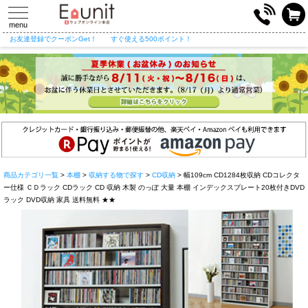
toggle
navigation
menu
お友達登録でクーポンGet！
すぐ使える500ポイント！
商品カテゴリ一覧
>
本棚
>
収納する物で探す
>
CD収納
> 幅109cm CD1284枚収納 CDコレクタ
ー仕様 ＣＤラック CDラック CD 収納 木製 のっぽ 大量 本棚 インデックスプレート20枚付きDVD
ラック DVD収納 家具 送料無料 ★★