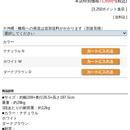
本店特別価格
71,500円
(税込)
[3,250ポイント進呈 ]
[ 送料込 ]
※沖縄・離島への発送は追加送料がかかります（別途見積）
カラー
ナチュラル N
ホワイト W
ダークブラウン D
商品説明
■サイズ：約幅109×奥行26.5×高さ197.5cm
重量：約29kg
1段あたりの耐荷重：約12kg
■カラー：ナチュラル
ホワイト
ダークブラウン
■材質：