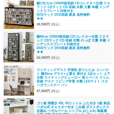
幅139.2cm CD695枚収納 CDコレクター仕様 ＣＤ
ラック CDラック CD 収納 木製 大量 本棚 インデ
ックスプレート20枚付き
DVDラック DVD収納 家具 送料無料
★★
49,500円
(税込)
幅80cm CD924枚収納 CDコレクター仕様 ＣＤラ
ック CDラック CD 収納 木製 のっぽ 大量 本棚 イ
ンデックスプレート10枚付き
DVDラック DVD収納 家具 送料無料
★★
60,500円
(税込)
ライティングデスク 学習机 折りたたみ コンパク
ト 幅90cm デスク+上置き 扉付き 2点セット 上下
分割 ライティングビューロー 省スペース スリム
収納 デスク リビング学習 木製 LEDライト スロ
ーダウンステー パソ
87,800円
(税込)
ゴミ箱 両開き 45L 45リットル ふた付き 1個 単品
ペダル式 キャスター付き ごみ箱 ダストボックス
足踏み ペダルペール シンプル おしゃれ 高級感