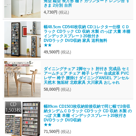
角型 縦型 長方形 棚下 カウンター下 レンジ台 す
きま 2分別 台所
4,730円
(税込)
幅48.5cm CD540枚収納 CDコレクター仕様 ＣＤ
ラック CDラック CD 収納 木製 のっぽ 大量 本棚
インデックスプレート20枚付き
DVDラック DVD収納 家具 送料無料
★★
49,500円
(税込)
ダイニングチェア 2脚セット 肘付き 完成品 セミ
アームチェア チェア 椅子 レザー 合成皮革 PVC
レザー 椅子 腰掛け ダイニングANSEL アンセル
天然木 無垢材 北欧家具 大川家具 おしゃれ
58,000円
(税込)
幅89cm CD1503枚収納前後収納で同じ幅で2倍収
納タンデムＣＤラック CDラック CD 収納 木製 の
っぽ 大量 本棚 インデックスプレート20枚付き
DVDラック DVD収納
★★
71,500円
(税込)