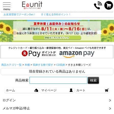
toggle
navigation
menu
お友達登録でクーポンGet！
すぐ使える500ポイント！
商品カテゴリ一覧
>
本棚
>
収納する物で探す
>
CD収納
> すきま本棚シリーズ
現在登録されている商品はありません
商品検索
ホーム
マイページ
カート
ログイン
メルマガ申込/停止