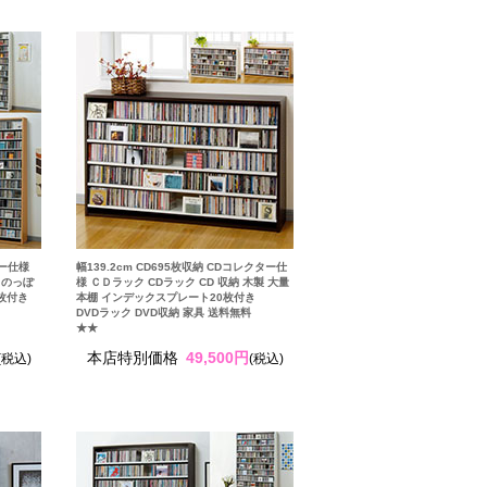
ター仕様
幅139.2cm CD695枚収納 CDコレクター仕
 のっぽ
様 ＣＤラック CDラック CD 収納 木製 大量
枚付き
本棚 インデックスプレート20枚付き
DVDラック DVD収納 家具 送料無料
★★
本店特別価格
49,500円
(税込)
(税込)