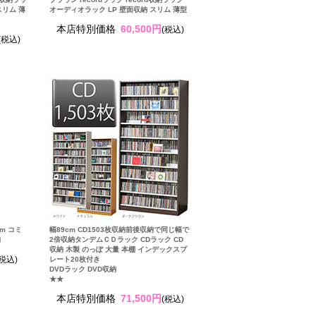
スリム 薄
オーディオラック LP 壁面収納 スリム 薄型
本店特別価格
60,500円
(税込)
(税込)
m コミ
幅89cm CD1503枚収納前後収納で同じ幅で
納
2倍収納タンデムＣＤラック CDラック CD
収納 木製 のっぽ 大量 本棚 インデックスプ
(税込)
レート20枚付き
DVDラック DVD収納
★★
本店特別価格
71,500円
(税込)