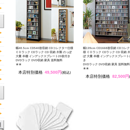
幅48.5cm CD540枚収納 CDコレクター仕様
幅139cm CD1668枚収納 CDコレ
ＣＤラック CDラック CD 収納 木製 のっぽ
様 ＣＤラック CDラック CD 収納 
大量 本棚 インデックスプレート20枚付き
ぽ 大量 本棚 インデックスプレート
DVDラック DVD収納 家具 送料無料
き
★★
DVDラック DVD収納 家具 送料無料
★★
本店特別価格
49,500円
(税込)
本店特別価格
82,500円