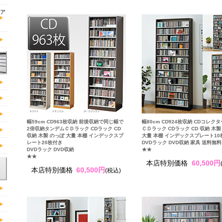
ア
幅59cm CD963枚収納 前後収納で同じ幅で
幅80cm CD924枚収納 CDコレク
2倍収納タンデムＣＤラック CDラック CD
ＣＤラック CDラック CD 収納 木製
収納 木製 のっぽ 大量 本棚 インデックスプ
大量 本棚 インデックスプレート10
レート20枚付き
DVDラック DVD収納 家具 送料無料
DVDラック DVD収納
★★
★★
本店特別価格
60,500円
本店特別価格
60,500円
(税込)