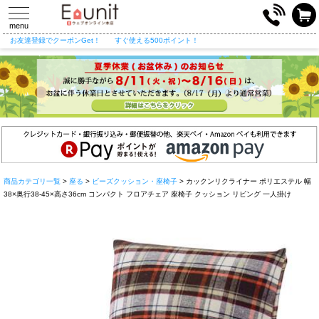
toggle
navigation
menu
お友達登録でクーポンGet！
すぐ使える500ポイント！
商品カテゴリ一覧
>
座る
>
ビーズクッション・座椅子
> カックンリクライナー ポリエステル 幅
38×奥行38-45×高さ36cm コンパクト フロアチェア 座椅子 クッション リビング 一人掛け