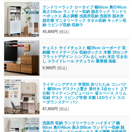
ランドリーラック ロータイプ 幅60cm 奥行40cm
高さ150cm ランドリー収納 脱衣ラック ランドリ
ーボックス 高さ調整 洗面所収納 洗面所 脱衣所
脱衣場 サニタリーラック タオル収納 キッチン収
納 リビング収納 収納ラ
45,800円
(税込)
チェスト サイドチェスト 幅39cm ローボード 収
納棚 サイドテーブル 収納ボックス 木製 39センチ
フラットデザイン シンプル おしゃれ 木目 引き出
し スライドレール ナチュラル 重厚感 高級
9,980円
(税込)
ライティングデスク 学習机 折りたたみ コンパク
ト 幅90cm デスク+上置き 扉付き 2点セット 上下
分割 ライティングビューロー 省スペース スリム
収納 デスク リビング学習 木製 LEDライト スロ
ーダウンステー パソ
87,800円
(税込)
洗面所 収納 ランドリーラック ハイタイプ 幅
60cm 奥行40cm 高さ200cm ランドリー収納 脱
衣ラック ランドリーボックス 高さ調整 洗面所収