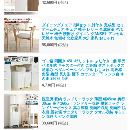
42,680円
(税込)
ダイニングチェア 2脚セット 肘付き 完成品 セミ
アームチェア チェア 椅子 レザー 合成皮革 PVC
レザー 椅子 腰掛け ダイニングANSEL アンセル
天然木 無垢材 北欧家具 大川家具 おしゃれ
58,000円
(税込)
ゴミ箱 両開き 45L 45リットル ふた付き 1個 単品
ペダル式 キャスター付き ごみ箱 ダストボックス
足踏み ペダルペール シンプル おしゃれ 高級感
角型 縦型 長方形 棚下 カウンター下 レンジ台 す
きま 2分別 台所
4,730円
(税込)
洗面所 収納 ランドリーラック 薄型 幅45cm 奥行
30cm 高さ160cm ランドリー収納 脱衣ラック ラ
ンドリーボックス 高さ調整 洗面所収納 洗面所 脱
衣所 脱衣場 サニタリーラック タオル収納 キッチ
ン収納 リビング収納
39,600円
(税込)