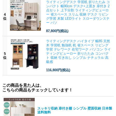
ライティングデスク 学習机 折りたたみ コ
ンパクト 幅90cm デスク+上置き 扉付き 2
点セット 上下分割 ライティングビューロ
ー 省スペース スリム 収納 デスク リビン
4
位
グ学習 木製 LEDライト スローダウンステ
ー パソ
87,800円
(税込)
ライティングデスク ハイタイプ 幅85 天然
木 学習机 勉強机 机 省スペース リビング
学習 テレワーク 在宅ワーク パソコン ライ
ティングビューロー 折りたたみ コンパク
5
位
ト 収納 引き出し シンプル ナチュラル 高
級感
116,800円
(税込)
この商品を見た人は、
こちらの商品もチェックしています！
スッキリ収納 扉付き棚 シンプル 壁面収納 日本製
送料無料