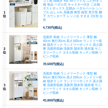
ゴミ箱 両開き 45L 45リットル ふた付き 1
個 単品 ペダル式 キャスター付き ごみ箱
ダストボックス 足踏み ペダルペール シン
プル おしゃれ 高級感 角型 縦型 長方形 棚
1
位
下 カウンター下 レンジ台 すきま 2分別 台
所
4,730円
(税込)
洗面所 収納 ランドリーラック 薄型 幅
45cm 奥行30cm 高さ160cm ランドリー収
納 脱衣ラック ランドリーボックス 高さ調
整 洗面所収納 洗面所 脱衣所 脱衣場 サニ
2
位
タリーラック タオル収納 キッチン収納 リ
ビング収納
39,600円
(税込)
洗面所 収納 ランドリーラック 薄型 幅
60cm 奥行30cm 高さ160cm ランドリー収
納 脱衣ラック ランドリーボックス 高さ調
整 洗面所収納 洗面所 脱衣所 脱衣場 サニ
3
位
タリーラック タオル収納 キッチン収納 リ
ビング収納
45,800円
(税込)