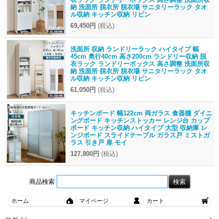
納 洗面所 脱衣所 脱衣場 サニタリーラック タオ
ル収納 キッチン収納 リビン
69,450円
(税込)
洗面所 収納 ランドリーラック ハイタイプ 幅
45cm 奥行40cm 高さ200cm ランドリー収納 脱
衣ラック ランドリーボックス 高さ調整 洗面所収
納 洗面所 脱衣所 脱衣場 サニタリーラック タオ
ル収納 キッチン収納 リビン
61,050円
(税込)
キッチンボード 幅122cm 両ガラス 食器棚 ダイニ
ングボード キッチンストッカー レンジ台 カップ
ボード キッチン収納 ハイタイプ 大型 収納庫 レ
ンジボード スライドテーブル ガラス戸 ミストガ
ラス 引き戸 扉 モイ
127,800円
(税込)
商品検索
ホーム
マイページ
カート