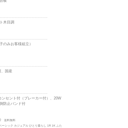
合板
…………………………………………..
ト木目調
…………………………………………..
子のみお客様組立）
…………………………………………..
製、国産
…………………………………………..
穴コンセント付（ブレーカー付）、20W
倒防止バンド付
》
送料無料
ベーシック カジュアル ひとり暮らし 1R 1K ふた