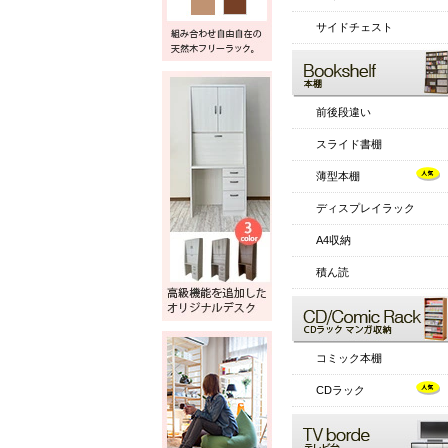
サイドチェスト
前後段違い
スライド書棚
薄型本棚
ディスプレイラック
A4収納
積ん読
コミック本棚
CDラック