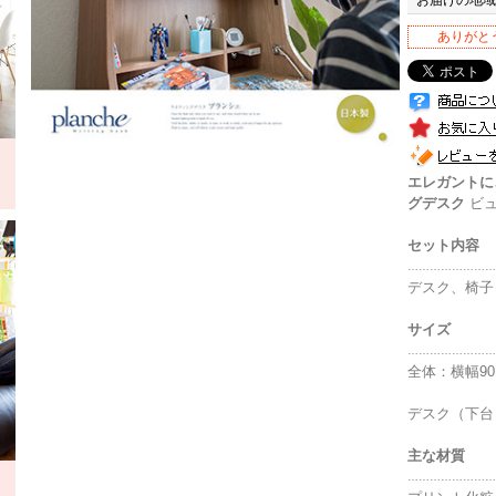
ありがと
エレガントに
グデスク
ビュ
セット内容
……………………
デスク、椅子
サイズ
……………………
全体：横幅90.
デスク（下台）：
主な材質
……………………