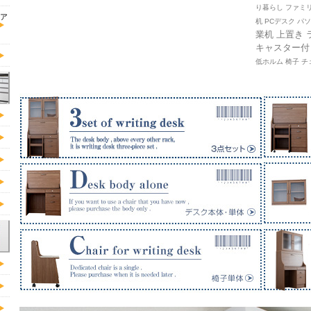
り暮らし ファミリ
ア
机 PCデスク 
業机
上置き 
キャスター付
低ホルム 椅子 チ