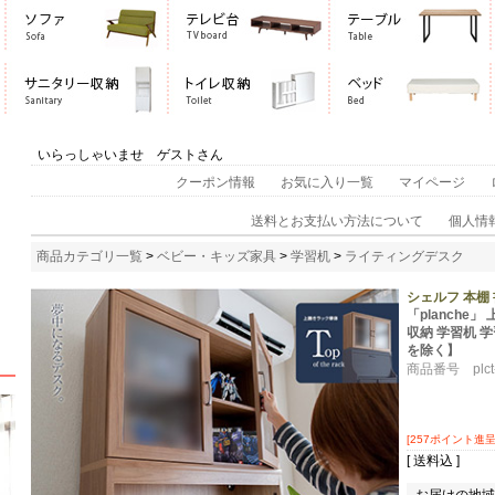
いらっしゃいませ ゲストさん
クーポン情報
お気に入り一覧
マイページ
送料とお支払い方法について
個人情
商品カテゴリ一覧
>
ベビー・キッズ家具
>
学習机
>
ライティングデスク
シェルフ 本棚
「planch
収納 学習机 
を除く】
商品番号 plct-
[257ポイント進呈 
[ 送料込 ]
お届けの地域