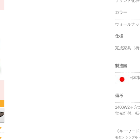
プリント化粧
カラー
……………………
ウォールナッ
仕様
……………………
完成家具（椅
製造国
……………………
日本
備考
……………………
1400W2ヶ
蛍光灯付、転
《キーワード
モダン シンプル 