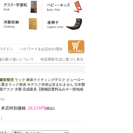
ログイン
パスワードをお忘れの場合
報の取り扱いについて
特定商取引法に基づく表示
 書類整理 ラック 単体
ライティングデスク ビューロー
e」 上置きラック単体 ※デスク本体は含まれません 日本製
学習デスク 木製 完成家具【開梱設置料込み※一部地域
ky
本店特別価格
28,270円
(税込)
]
は？