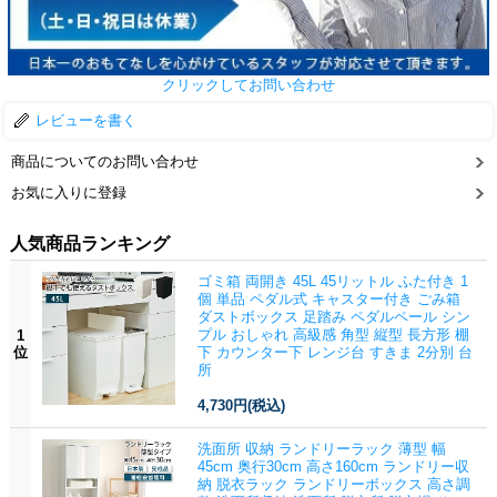
クリックしてお問い合わせ
レビューを書く
商品についてのお問い合わせ
お気に入りに登録
人気商品ランキング
ゴミ箱 両開き 45L 45リットル ふた付き 1
個 単品 ペダル式 キャスター付き ごみ箱
ダストボックス 足踏み ペダルペール シン
プル おしゃれ 高級感 角型 縦型 長方形 棚
1
位
下 カウンター下 レンジ台 すきま 2分別 台
所
4,730円
(税込)
洗面所 収納 ランドリーラック 薄型 幅
45cm 奥行30cm 高さ160cm ランドリー収
納 脱衣ラック ランドリーボックス 高さ調