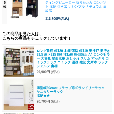
ティングビューロー 折りたたみ コンパク
5
位
ト 収納 引き出し シンプル ナチュラル 高
級感
116,800円
(税込)
この商品を見た人は、
こちらの商品もチェックしています！
ロング書棚 幅120 本棚 薄型 幅119 奥行17 奥行き
29.5 高さ215 8段 可動棚 転倒防止 A4 ロングセラ
ー 大容量 壁面収納 おしゃれ スリム すっきり コ
ミックラック コミック 漫画 雑誌 文庫本 ラック
シェルフ 書棚
29,900円
(税込)
薄型幅60cmのフラップ扉式ランドリーラック
サニタリーラック
収納★★
20,700円
(税込)