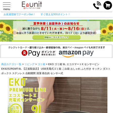
toggle
navigation
menu
お友達登録でクーポンGet！
すぐ使える500ポイント！
商品カテゴリ一覧
>
リビング
>
ゴミ箱
> EKO ゴミ箱 9L エコスマートX センサービン
EK9252RGMT-9L 【正規取扱店】 USB充電式ゴミ箱 ごみ箱 おしゃれ ふた付き キッチン ダスト
ボックス ステンレス 自動開閉 清潔 衛生的 センサー式