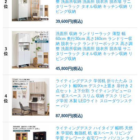
整 洗面所収納 洗面所 脱衣所 脱衣場 サニ
2
位
タリーラック タオル収納 キッチン収納 リ
ビング収納
39,600円
(税込)
洗面所 収納 ランドリーラック 薄型 幅
60cm 奥行30cm 高さ160cm ランドリー収
納 脱衣ラック ランドリーボックス 高さ調
整 洗面所収納 洗面所 脱衣所 脱衣場 サニ
3
位
タリーラック タオル収納 キッチン収納 リ
ビング収納
45,800円
(税込)
ライティングデスク 学習机 折りたたみ コ
ンパクト 幅90cm デスク+上置き 扉付き 2
点セット 上下分割 ライティングビューロ
ー 省スペース スリム 収納 デスク リビン
4
位
グ学習 木製 LEDライト スローダウンステ
ー パソ
87,800円
(税込)
ライティングデスク ハイタイプ 幅85 天然
木 学習机 勉強机 机 省スペース リビング
学習 テレワーク 在宅ワーク パソコン ライ