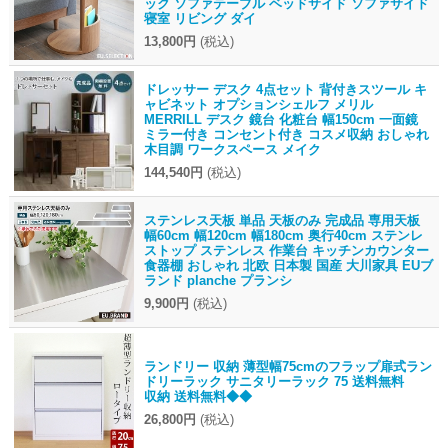
ック ソファテーブル ベッドサイド ソファサイド
寝室 リビング ダイ
13,800円
(税込)
ドレッサー デスク 4点セット 背付きスツール キ
ャビネット オプションシェルフ メリル
MERRILL デスク 鏡台 化粧台 幅150cm 一面鏡
ミラー付き コンセント付き コスメ収納 おしゃれ
木目調 ワークスペース メイク
144,540円
(税込)
ステンレス天板 単品 天板のみ 完成品 専用天板
幅60cm 幅120cm 幅180cm 奥行40cm ステンレ
ストップ ステンレス 作業台 キッチンカウンター
食器棚 おしゃれ 北欧 日本製 国産 大川家具 EUブ
ランド planche プランシ
9,900円
(税込)
ランドリー 収納 薄型幅75cmのフラップ扉式ラン
ドリーラック サニタリーラック 75 送料無料
収納 送料無料◆◆
26,800円
(税込)