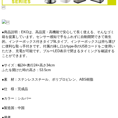
●商品説明：EKOは、高品質・高機能で安心して長く使える、そんなゴミ
箱を提案しています。センサー感知で手をふれずに自動開閉できて衛生
的。インナーボックス付きタイプ9Lタイプ。インナーボックスは持ち運び
に便利な取っ手付きです。付属の挿し口がtype-BのUSBコードをご使用い
ただき、充電が可能です。ブルーLED表示で閉まるタイミングを確認する
ことができます。
●サイズ：幅24×奥行24×高さ34cm
ふたを開けた時の高さ：53.5cm
●素 材：ステンレススチール、ポリプロピレン、ABS樹脂
●仕 様：完成品
●カラー：シルバー
●製造国：中国
●備考