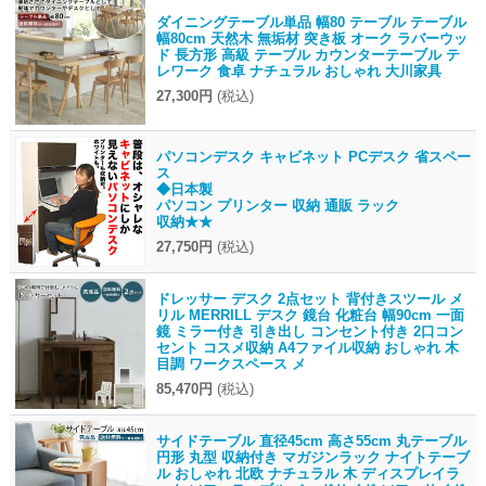
ダイニングテーブル単品 幅80 テーブル テーブル
幅80cm 天然木 無垢材 突き板 オーク ラバーウッ
ド 長方形 高級 テーブル カウンターテーブル テ
レワーク 食卓 ナチュラル おしゃれ 大川家具
27,300円
(税込)
パソコンデスク キャビネット PCデスク 省スペー
ス
◆日本製
パソコン プリンター 収納 通販 ラック
収納★★
27,750円
(税込)
ドレッサー デスク 2点セット 背付きスツール メ
リル MERRILL デスク 鏡台 化粧台 幅90cm 一面
鏡 ミラー付き 引き出し コンセント付き 2口コン
セント コスメ収納 A4ファイル収納 おしゃれ 木
目調 ワークスペース メ
85,470円
(税込)
サイドテーブル 直径45cm 高さ55cm 丸テーブル
円形 丸型 収納付き マガジンラック ナイトテーブ
ル おしゃれ 北欧 ナチュラル 木 ディスプレイラ