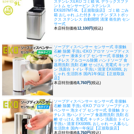
ステンレス
EKO ゴミ箱 9L デラックスファ
ントム センサービン ステンレス
EK9287MT-9L 【正規取扱店】 ゴミ箱 ごみ
箱 おしゃれ ふた付き キッチン ダストボッ
クス ステンレス 自動開閉 清潔 衛生的 セン
サー式
本店特別価格
12,100円
(税込)
ソープディスペンサー センサー式 非接触
石鹸 除菌 手洗い
EKO アロマ ソープディス
ペンサー 液体タイプ センサー式 非接触 タ
ッチレス アルコール除菌 ハンドソープ 食
器用洗剤 洗剤 石鹸 せっけん 充電式 キッチ
ン 洗面台 トイレ 手洗い 清潔 EK6088L お
しゃれ 生活防水 国内1年保証【正規取扱
店】
本店特別価格
8,760円
(税込)
ソープディスペンサー センサー式 非接触
石鹸 除菌 手洗い
EKO アロマ ソープディス
ペンサー 泡タイプ センサー式 非接触 タッ
チレス 泡ハンドソープ 食器用洗剤 洗剤 石
鹸 せっけん 充電式 キッチン 洗面台 トイレ
手洗い 清潔 EK6088L おしゃれ 一人暮らし
生活防水 国内一年保証【正規取扱店】
本店特別価格
8,760円
(税込)