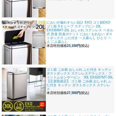
においが漏れすらい設計 EKO ゴミ箱
EKO
ゴミ箱 Xキューブ ステップビン 20L
EK9368MT-20L おしゃれ ステンレス ペダル
式 防臭 防臭ポケット におい もれない ダス
トボックス ふた付き 一人暮らし ひとり 一
人 二人暮らし
本店特別価格
23,100円
(税込)
ゴミ箱 ごみ箱 おしゃれ ふた付き キッチン
ダストボックス ステンレス
デラックス・フ
ァントムセンサービン 30L EK9287MT-30L
【正規取扱店】 ゴミ箱 ごみ箱 おしゃれ ふ
た付き キッチン ダストボックス ステンレ
ス
本店特別価格
27,500円
(税込)