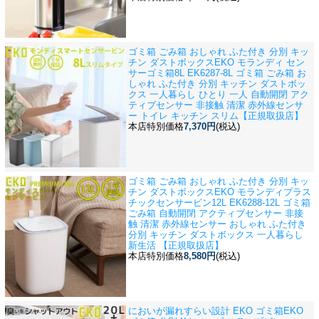
ゴミ箱 ごみ箱 おしゃれ ふた付き 分別 キッ
チン ダストボックス
EKO モランディ セン
サーゴミ箱8L EK6287-8L ゴミ箱 ごみ箱 お
しゃれ ふた付き 分別 キッチン ダストボッ
クス 一人暮らし ひとり 一人 自動開閉 アク
ティブセンサー 非接触 清潔 赤外線センサ
ー トイレ キッチン スリム【正規取扱店】
本店特別価格
7,370円
(税込)
ゴミ箱 ごみ箱 おしゃれ ふた付き 分別 キッ
チン ダストボックス
EKO モランディプラス
チックセンサービン12L EK6288-12L ゴミ箱
ごみ箱 自動開閉 アクティブセンサー 非接
触 清潔 赤外線センサー おしゃれ ふた付き
分別 キッチン ダストボックス 一人暮らし
新生活 【正規取扱店】
本店特別価格
8,580円
(税込)
においが漏れすらい設計 EKO ゴミ箱
EKO