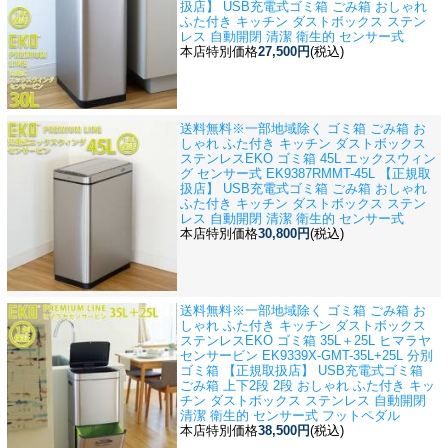
扱店】 USB充電式ゴミ箱 ごみ箱 おしゃれ
ふた付き キッチン ダストボックス ステン
レス 自動開閉 清潔 衛生的 センサー式
本店特別価格
27,500円
(税込)
送料無料※一部地域除く ゴミ箱 ごみ箱 お
しゃれ ふた付き キッチン ダストボックス
ステンレス
EKO ゴミ箱 45L エックスウィン
グ センサー式 EK9387RMMT-45L 【正規取
扱店】 USB充電式ゴミ箱 ごみ箱 おしゃれ
ふた付き キッチン ダストボックス ステン
レス 自動開閉 清潔 衛生的 センサー式
本店特別価格
30,800円
(税込)
送料無料※一部地域除く ゴミ箱 ごみ箱 お
しゃれ ふた付き キッチン ダストボックス
ステンレス
EKO ゴミ箱 35L＋25L ヒマラヤ
センサービン EK9339X-GMT-35L+25L 分別
ゴミ箱 【正規取扱店】 USB充電式ゴミ箱
ごみ箱 上下2段 2段 おしゃれ ふた付き キッ
チン ダストボックス ステンレス 自動開閉
清潔 衛生的 センサー式 フットペダル
本店特別価格
38,500円
(税込)