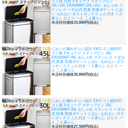
ゴミ箱 分別 Xキューブ ステップビン
20L+20L EK9368MT-20L+20Ｌ おしゃれ ス
テンレス ペダル式 防臭 防臭ポケット にお
い もれない ダストボックス ふた付き 一人
暮らし ひとり 一人 二人暮らし
本店特別価格
33,000円
(税込)
においが漏れすらい設計 EKO ゴミ箱
EKO
ゴミ箱 Xキューブ ステップビン 45L
EK9368MT-45L おしゃれ ステンレス ペダル
式 防臭 防臭ポケット におい もれない ダス
トボックス ふた付き 一人暮らし ひとり 一
人 二人暮らし
本店特別価格
30,800円
(税込)
においが漏れすらい設計 EKO ゴミ箱
EKO
ゴミ箱 Xキューブ ステップビン 30L
EK9368MT-30L おしゃれ ステンレス ペダル
式 防臭 防臭ポケット におい もれない ダス
トボックス ふた付き 一人暮らし ひとり 一
人 二人暮らし
本店特別価格
27,500円
(税込)