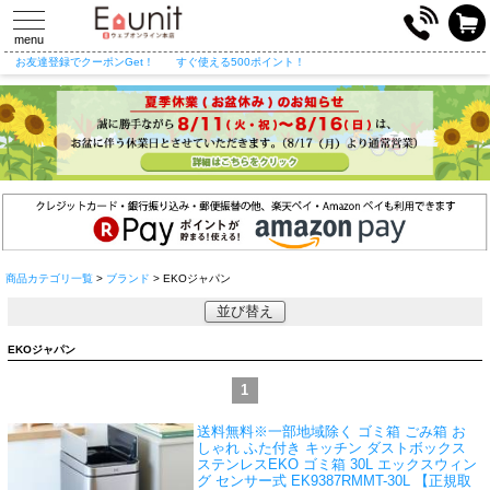
toggle
navigation
menu
お友達登録でクーポンGet！
すぐ使える500ポイント！
商品カテゴリ一覧
>
ブランド
> EKOジャパン
並び替え
EKOジャパン
1
送料無料※一部地域除く ゴミ箱 ごみ箱 お
しゃれ ふた付き キッチン ダストボックス
ステンレス
EKO ゴミ箱 30L エックスウィン
グ センサー式 EK9387RMMT-30L 【正規取