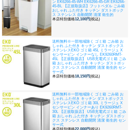
ン EK6266-45-WH EK6266-45-GR EK6266-
45-BL 【正規取扱店】フットペダル ごみ箱
おしゃれ ふた付き キッチン ダストボック
ス ステンレス 自動開閉 清潔 衛生的
本店特別価格
12,100円
(税込)
送料無料※一部地域除く ゴミ箱 ごみ箱 お
しゃれ ふた付き キッチン ダストボックス
ステンレス
EKO ゴミ箱 45L ミラージュ X
センサービン インナーなし EK9260RMT-
45L 【正規取扱店】 USB充電式ゴミ箱 ごみ
箱 おしゃれ ふた付き キッチン ダストボッ
クス ステンレス 自動開閉 清潔 衛生的 セン
サー式
本店特別価格
18,150円
(税込)
送料無料※一部地域除く ゴミ箱 ごみ箱 お
しゃれ ふた付き キッチン ダストボックス
ステンレス
EKO ゴミ箱 30L ミラージュ X
センサービン インナーあり EK9260RMT-
30L 【正規取扱店】 USB充電式ゴミ箱 ごみ
箱 おしゃれ ふた付き キッチン ダストボッ
クス ステンレス 自動開閉 清潔 衛生的 セン
サー式
本店特別価格
22,000円
(税込)