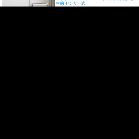
生的 センサー式
事前販売予約受付中
本店特別価格
12,100円
(税込)
送料無料※一部地域除く ゴミ箱 ごみ箱 お
しゃれ ふた付き キッチン ダストボックス
ステンレス
EKO ゴミ箱 20L デラックスファ
ントム センサービン ステンレス
EK9287MT-20L 【正規取扱店】 ゴミ箱 ごみ
箱 おしゃれ ふた付き キッチン ダストボッ
クス ステンレス 自動開閉 清潔 衛生的 セン
サー式
事前販売予約受付中
本店特別価格
19,800円
(税込)
1
商品検索
ホーム
マイページ
カート
ログイン