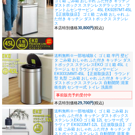
ゴミ箱 ごみ箱 おしゃれ ふた付き キッチン
ダストボックス ステンレス
デラックス・フ
ァントムセンサービン 45L EK9287MT-45L
【正規取扱店】 ゴミ箱 ごみ箱 おしゃれ ふ
た付き キッチン ダストボックス ステンレ
ス
本店特別価格
30,800円
(税込)
送料無料※一部地域除く ゴミ箱 半円 壁ピ
タ ごみ箱 おしゃれ ふた付き キッチン ダス
トボックス ステンレス
EKO ゴミ箱 45L ミ
ラージュ セミラウンドセンサービン
EK9331MMT-45L 【正規取扱店】 ラウンド
型 丸型 ごみ箱 おしゃれ ふた付き キッチン
ダストボックス ステンレス 自動開閉 清潔
衛生的 センサー式 トイレ 洗面所
事前販売予約受付中
本店特別価格
29,700円
(税込)
送料無料※一部地域除く ゴミ箱 ごみ箱 お
しゃれ ふた付き キッチン ダストボックス
ステンレス
EKO ゴミ箱 12L センサー式 ブ
ラヴィア EK9233MT-12L 【正規取扱店】 ゴ
ミ箱 ごみ箱 おしゃれ ふた付き キッチン ダ
ストボックス ステンレス 自動開閉 清潔 衛