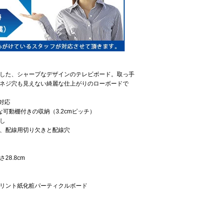
した、シャープなデザインのテレビボード。取っ手
ネジ穴も見えない綺麗な仕上がりのローボードで
対応
可動棚付きの収納（3.2cmピッチ）
し
、配線用切り欠きと配線穴
さ28.8cm
リント紙化粧パーティクルボード