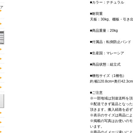
■カラー：ナチュラル
ア
■耐荷重
天板：30kg、棚板・引き出
■商品重量：20kg
■付属品：転倒防止バンド
■生産国：マレーシア
■商品状態：組立式
■梱包サイズ（1梱包）
約 幅120.8cm×奥行42.3
■ご注意
※一部地域は別途送料を頂
※配送できず返品となった
頂きます。搬入経路を必ず
※表示のサイズは商品によ
※掲載の写真はお使いのモ
います。
※商品のイメージ違いによ