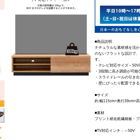
■商品説明
ナチュラルな素材感を活か
のないフラットな設計で、
す。
・テレビ対応サイズ～50V
・3段階に高さ調節が可能な
・スライドレールの引き出
・壁にぴったり配置できる
■サイズ
約 幅115cm×奥行39cm×高
■素材
プリント紙化粧繊維板・プ
■TV対応インチ：～50V