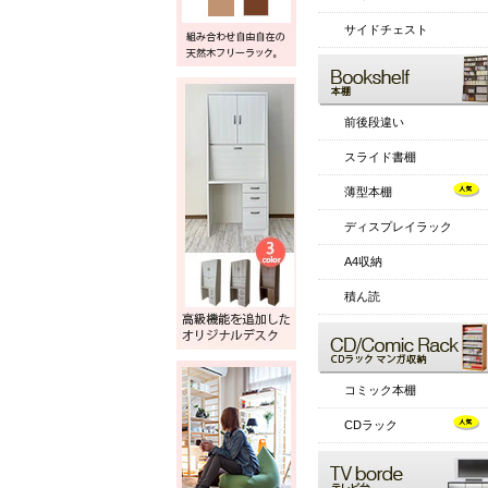
サイドチェスト
前後段違い
スライド書棚
薄型本棚
ディスプレイラック
A4収納
積ん読
コミック本棚
CDラック