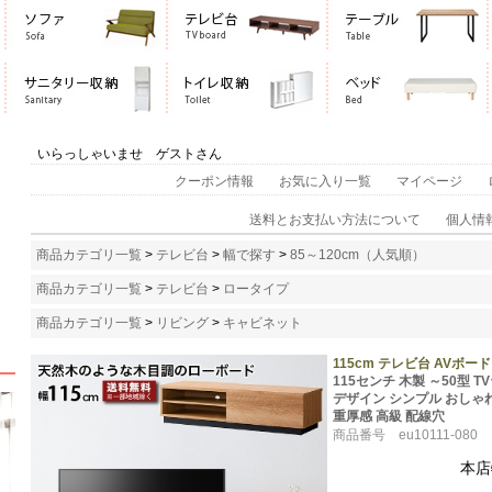
いらっしゃいませ ゲストさん
クーポン情報
お気に入り一覧
マイページ
送料とお支払い方法について
個人情
商品カテゴリ一覧
>
テレビ台
>
幅で探す
>
85～120cm（人気順）
商品カテゴリ一覧
>
テレビ台
>
ロータイプ
商品カテゴリ一覧
>
リビング
>
キャビネット
115cm テレビ台 AVボ
115センチ 木製 ～50型 
デザイン シンプル おしゃ
重厚感 高級 配線穴
商品番号 eu10111-080
本店