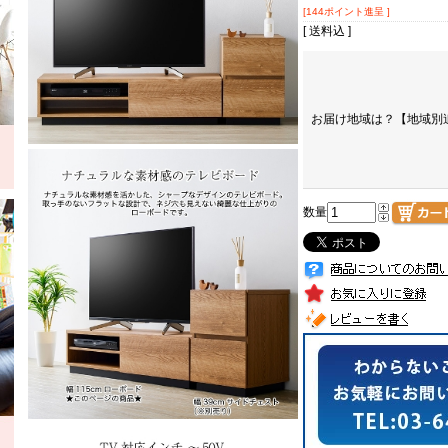
[144ポイント進呈 ]
[ 送料込 ]
お届け地域は？【地域別
数量