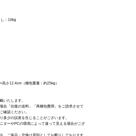
し：10kg
cm×高さ12.4cm（梱包重量：約25kg）
戴いたします。
場合「往復の送料」「再梱包費用」をご請求させて
ご確認ください。
り多少の誤差を生じることがございます。
ニターやPCの環境によって違って見える場合がござ
る、ご返品・交換は原則としてお断りしております