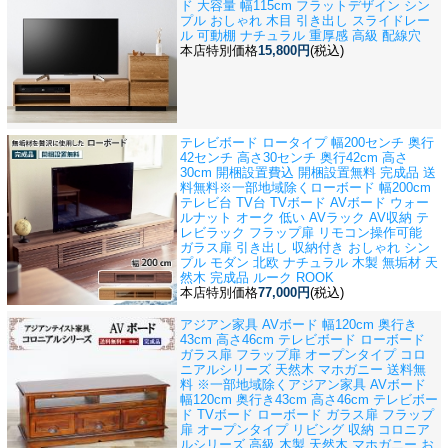
ド 大容量 幅115cm フラットデザイン シン
プル おしゃれ 木目 引き出し スライドレー
ル 可動棚 ナチュラル 重厚感 高級 配線穴
本店特別価格
15,800円
(税込)
テレビボード ロータイプ 幅200センチ 奥行
42センチ 高さ30センチ 奥行42cm 高さ
30cm 開梱設置費込 開梱設置無料 完成品 送
料無料※一部地域除く
ローボード 幅200cm
テレビ台 TV台 TVボード AVボード ウォー
ルナット オーク 低い AVラック AV収納 テ
レビラック フラップ扉 リモコン操作可能
ガラス扉 引き出し 収納付き おしゃれ シン
プル モダン 北欧 ナチュラル 木製 無垢材 天
然木 完成品 ルーク ROOK
本店特別価格
77,000円
(税込)
アジアン家具 AVボード 幅120cm 奥行き
43cm 高さ46cm テレビボード ローボード
ガラス扉 フラップ扉 オープンタイプ コロ
ニアルシリーズ 天然木 マホガニー 送料無
料 ※一部地域除く
アジアン家具 AVボード
幅120cm 奥行き43cm 高さ46cm テレビボー
ド TVボード ローボード ガラス扉 フラップ
扉 オープンタイプ リビング 収納 コロニア
ルシリーズ 高級 木製 天然木 マホガニー お