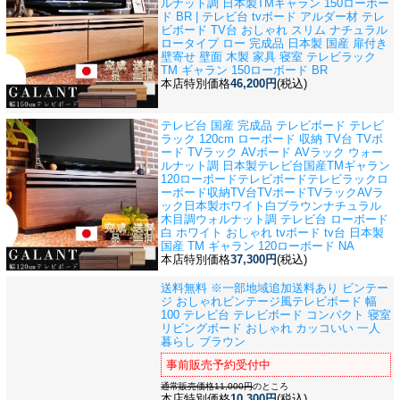
ルナット調 日本製
TMギャラン 150ローボー
ド BR | テレビ台 tvボード アルダー材 テレ
ビボード TV台 おしゃれ スリム ナチュラル
ロータイプ ロー 完成品 日本製 国産 扉付き
壁寄せ 壁面 木製 家具 寝室 テレビラック
TM ギャラン 150ローボード BR
本店特別価格
46,200円
(税込)
テレビ台 国産 完成品 テレビボード テレビ
ラック 120cm ローボード 収納 TV台 TVボ
ード TVラック AVボード AVラック ウォー
ルナット調 日本製
テレビ台国産TMギャラン
120ローボードテレビボードテレビラックロ
ーボード収納TV台TVボードTVラックAVラ
ック日本製ホワイト白ブラウンナチュラル
木目調ウォルナット調 テレビ台 ローボード
白 ホワイト おしゃれ tvボード tv台 日本製
国産 TM ギャラン 120ローボード NA
本店特別価格
37,300円
(税込)
送料無料 ※一部地域追加送料あり ビンテー
ジ おしゃれ
ビンテージ風テレビボード 幅
100 テレビ台 テレビボード コンパクト 寝室
リビングボード おしゃれ カッコいい 一人
暮らし ブラウン
事前販売予約受付中
通常販売価格11,000円
のところ
本店特別価格
10,300円
(税込)