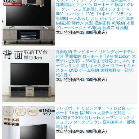
部地域除く
テレビ台 ローボード 幅137 グレ
ー グレージュ 配線隠し 60インチまで ～
60V コンパクト TV台 TVボード TVラック
収納棚 一人暮らし おしゃれ リビング 収納
約幅140 脚付き 木製 収納家具 AV収納 木目
グレー+ベージュ AV収納 配線穴 可動棚
本店特別価格
19,800円
(税込)
背面収納 テレビボード リビングボード
テレ
ビ台 背面収納 ローボード TV台 幅150cm 大
型テレビ対応 ～65V型まで対応 おしゃれ オ
ープンラック 隠しキャスター スマートキャ
スター DVD ゲーム収納 送料無料※一部地
域を除く
本店特別価格
43,450円
(税込)
テレビボード リビングボード
テレビ台 ロー
ボード TV台 幅150cm 大型テレビ対応 ～
65V型まで対応 おしゃれ オープンラック ナ
チュラル ダークブラウン 送料無料※一部地
域を除く
本店特別価格
26,400円
(税込)