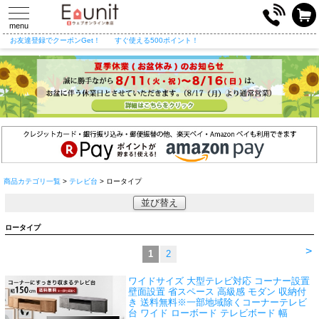
toggle
navigation
menu
お友達登録でクーポンGet！
すぐ使える500ポイント！
商品カテゴリ一覧
>
テレビ台
> ロータイプ
並び替え
ロータイプ
>
1
2
ワイドサイズ 大型テレビ対応 コーナー設置
壁面設置 省スペース 高級感 モダン 収納付
き 送料無料※一部地域除く
コーナーテレビ
台 ワイド ローボード テレビボード 幅