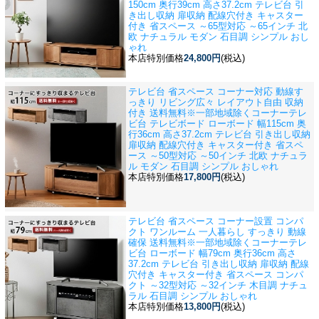
150cm 奥行39cm 高さ37.2cm テレビ台 引
き出し収納 扉収納 配線穴付き キャスター
付き 省スペース ～65型対応 ～65インチ 北
欧 ナチュラル モダン 石目調 シンプル おし
ゃれ
本店特別価格
24,800円
(税込)
テレビ台 省スペース コーナー対応 動線す
っきり リビング広々 レイアウト自由 収納
付き 送料無料※一部地域除く
コーナーテレ
ビ台 テレビボード ローボード 幅115cm 奥
行36cm 高さ37.2cm テレビ台 引き出し収納
扉収納 配線穴付き キャスター付き 省スペ
ース ～50型対応 ～50インチ 北欧 ナチュラ
ル モダン 石目調 シンプル おしゃれ
本店特別価格
17,800円
(税込)
テレビ台 省スペース コーナー設置 コンパ
クト ワンルーム 一人暮らし すっきり 動線
確保 送料無料※一部地域除く
コーナーテレ
ビ台 ローボード 幅79cm 奥行36cm 高さ
37.2cm テレビ台 引き出し収納 扉収納 配線
穴付き キャスター付き 省スペース コンパ
クト ～32型対応 ～32インチ 木目調 ナチュ
ラル 石目調 シンプル おしゃれ
本店特別価格
13,800円
(税込)