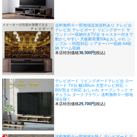
送料無料※一部地域追加送料あり テレビ台
テレビ台 テレビボード リビングボード サ
ウンドバー収納付きTV台 キャスター付きで
動かしやすい 天板耐荷重50kg おしゃれ シ
ンプル ～65型対応 シアターバー収納 A4収
納 ゲーム収納
本店特別価格
38,500円
(税込)
テレビボード リビングボード
テレビ台 ロー
ボード TV台 幅180cm 大型テレビ対応 ～
80V型まで対応 おしゃれ オープンラック ナ
チュラル ダークブラウン 送料無料※一部地
域を除く
本店特別価格
29,700円
(税込)
送料無料※一部地域を除く テレビボード リ