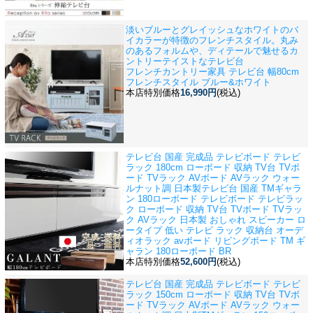
淡いブルーとグレイッシュなホワイトのバ
イカラーが特徴のフレンチスタイル。丸み
のあるフォルムや、ディテールで魅せるカ
ントリーテイストなテレビ台
フレンチカントリー家具 テレビ台 幅80cm
フレンチスタイル ブルー&ホワイト
本店特別価格
16,990円
(税込)
テレビ台 国産 完成品 テレビボード テレビ
ラック 180cm ローボード 収納 TV台 TVボ
ード TVラック AVボード AVラック ウォー
ルナット調 日本製
テレビ台 国産 TMギャラ
ン 180ローボード テレビボード テレビラッ
ク ローボード 収納 TV台 TVボード TVラッ
ク AVラック 日本製 おしゃれ スピーカー ロ
ータイプ 低い テレビ ラック 収納台 オーデ
ィオラック avボード リビングボード TM ギ
ャラン 180ローボード BR
本店特別価格
52,600円
(税込)
テレビ台 国産 完成品 テレビボード テレビ
ラック 150cm ローボード 収納 TV台 TVボ
ード TVラック AVボード AVラック ウォー