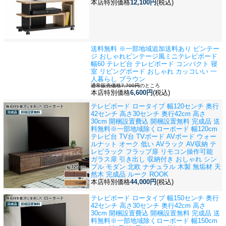
本店特別価格
12,100円
(税込)
送料無料 ※一部地域追加送料あり ビンテー
ジ おしゃれ
ビンテージ風ミニテレビボード
幅60 テレビ台 テレビボード コンパクト 寝
室 リビングボード おしゃれ カッコいい 一
人暮らし ブラウン
通常販売価格7,700円
のところ
本店特別価格
6,600円
(税込)
テレビボード ロータイプ 幅120センチ 奥行
42センチ 高さ30センチ 奥行42cm 高さ
30cm 開梱設置費込 開梱設置無料 完成品 送
料無料※一部地域除く
ローボード 幅120cm
テレビ台 TV台 TVボード AVボード ウォー
ルナット オーク 低い AVラック AV収納 テ
レビラック フラップ扉 リモコン操作可能
ガラス扉 引き出し 収納付き おしゃれ シン
プル モダン 北欧 ナチュラル 木製 無垢材 天
然木 完成品 ルーク ROOK
本店特別価格
44,000円
(税込)
テレビボード ロータイプ 幅150センチ 奥行
42センチ 高さ30センチ 奥行42cm 高さ
30cm 開梱設置費込 開梱設置無料 完成品 送
料無料※一部地域除く
ローボード 幅150cm