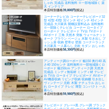
しゃれ 完成品 送料無料 ※一部地域除く 楽
天 インテリア
本店特別価格
39,800円
(税込)
コーナーテレビ台 コーナーテレビボード32
型 42型 43型 32インチ 42インチ 43インチ
完成品 大川家具 開梱設置料込み 送料無料
※一部除く
テレビ台 コーナー ロータイプ
ローボード テレビボード TV台 TVボード
AVボード 三角 天然木 突板 ウォールナット
オーク ブラウン ベージュ 木製 引き出し プ
ッシュ扉 収納 壁寄せ 壁面 コーナーラック
大川家具 一人暮らし 北欧 モダン おしゃれ
本店特別価格
58,300円
(税込)
アンティーク調ローボード 幅150 奥行40 高
さ40 150センチ 送料無料※一部地域除く
ロ
ーボード 幅150cm アンティーク調 天然木
完成品 ミンディ無垢材 ミンディ材 テレビ
台 TV台 ロータイプ テレビボード AVボード
AV機器収納 リビング収納 収納棚 引き出し
ヴィンテージ 北欧 木製 ナチュラル おしゃ
れ ロータイプ テレビ 薄型 コンパクト 一人
暮らし
本店特別価格
59,980円
(税込)
テレビボード グレー×黒 グレー調 ブラック
モダンインテリア グレージュ 送料無料※一