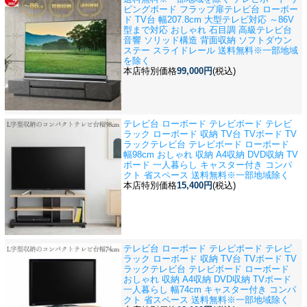
ビングボード フラップ扉
テレビ台 ローボー
ド TV台 幅207.8cm 大型テレビ対応 ～86V
型まで対応 おしゃれ 石目調 高級テレビ台
音響 ソリッド構造 背面収納 ソフトダウン
ステー スライドレール 送料無料※一部地域
を除く
本店特別価格
99,000円
(税込)
テレビ台 ローボード テレビボード テレビ
ラック ローボード 収納 TV台 TVボード TV
ラック
テレビ台 テレビボード ローボード
幅98cm おしゃれ 収納 A4収納 DVD収納 TV
ボード 一人暮らし キャスター付き コンパ
クト 省スペース 送料無料※一部地域除く
本店特別価格
15,400円
(税込)
テレビ台 ローボード テレビボード テレビ
ラック ローボード 収納 TV台 TVボード TV
ラック
テレビ台 テレビボード ローボード
おしゃれ 収納 A4収納 DVD収納 TVボード
一人暮らし 幅74cm キャスター付き コンパ
クト 省スペース 送料無料※一部地域除く