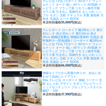
テレビ台 TV台 TVボード AVボード ウォー
ルナット オーク 低い AVラック AV収納 テ
レビラック フラップ扉 リモコン操作可能
ガラス扉 引き出し 収納付き おしゃれ シン
プル モダン 北欧 ナチュラル 木製 無垢材 天
然木 完成品 ルーク ROOK
本店特別価格
55,000円
(税込)
テレビボード ロータイプ 幅180センチ 奥行
42センチ 高さ30センチ 奥行42cm 高さ
30cm 開梱設置費込 開梱設置無料 完成品 送
料無料※一部地域除く
ローボード 幅180cm
テレビ台 TV台 TVボード AVボード ウォー
ルナット オーク 低い AVラック AV収納 テ
レビラック フラップ扉 リモコン操作可能
ガラス扉 引き出し 収納付き おしゃれ シン
プル モダン 北欧 ナチュラル 木製 無垢材 天
然木 完成品 ルーク ROOK
本店特別価格
66,000円
(税込)
伸縮タイプだから部屋の作りや、好みに合
わせて自由にレイアウト。
Rita テレビ台 ローボード 伸縮 コーナー 北
欧 おしゃれ デザイン モダン テレビラック
ミッドセンチュリー ブルックリンスタイル
幅87 ~ 159
本店特別価格
37,990円
(税込)