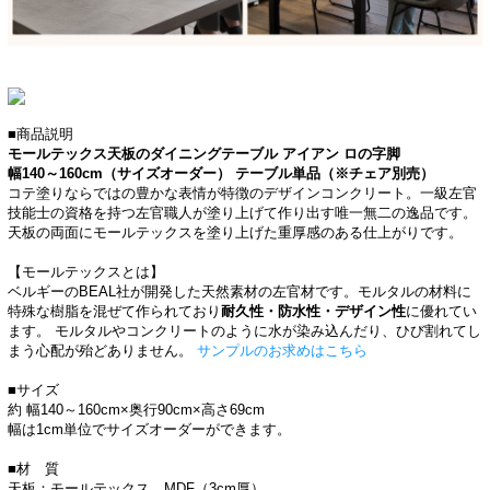
■商品説明
モールテックス天板のダイニングテーブル アイアン ロの字脚
幅140～160cm（サイズオーダー） テーブル単品（※チェア別売）
コテ塗りならではの豊かな表情が特徴のデザインコンクリート。一級左官
技能士の資格を持つ左官職人が塗り上げて作り出す唯一無二の逸品です。
天板の両面にモールテックスを塗り上げた重厚感のある仕上がりです。
【モールテックスとは】
ベルギーのBEAL社が開発した天然素材の左官材です。モルタルの材料に
特殊な樹脂を混ぜて作られており
耐久性・防水性・デザイン性
に優れてい
ます。 モルタルやコンクリートのように水が染み込んだり、ひび割れてし
まう心配が殆どありません。
サンプルのお求めはこちら
■サイズ
約 幅140～160cm×奥行90cm×高さ69cm
幅は1cm単位でサイズオーダーができます。
■材 質
天板：モールテックス、MDF（3cm厚）