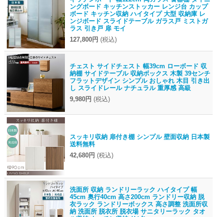
ングボード キッチンストッカー レンジ台 カップ
ボード キッチン収納 ハイタイプ 大型 収納庫 レ
ンジボード スライドテーブル ガラス戸 ミストガ
ラス 引き戸 扉 モイ
127,800円
(税込)
チェスト サイドチェスト 幅39cm ローボード 収
納棚 サイドテーブル 収納ボックス 木製 39センチ
フラットデザイン シンプル おしゃれ 木目 引き出
し スライドレール ナチュラル 重厚感 高級
9,980円
(税込)
スッキリ収納 扉付き棚 シンプル 壁面収納 日本製
送料無料
42,680円
(税込)
洗面所 収納 ランドリーラック ハイタイプ 幅
45cm 奥行40cm 高さ200cm ランドリー収納 脱
衣ラック ランドリーボックス 高さ調整 洗面所収
納 洗面所 脱衣所 脱衣場 サニタリーラック タオ