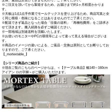
交換、返品はお受けできませんので、ご了承ください。
※ご注文を頂いてから製造するため、お届けまで約1ヶ月程度かかりま
す。
※天板は1点1点手作業でモールテックスを塗り上げるため、商品写真と全
く同じ模様・色味になることはありませんのでご了承ください。
※配送できず返品となった場合「往復の送料」「再梱包費用」をご請求さ
せて頂きます。搬入経路を必ずご確認ください。
※一部地域は別途送料を頂戴いたします。
※お使いのモニターやPCの環境等によって違って見える場合がございま
す。
※商品のイメージの違いによる、ご返品・交換は原則としてお断りしてお
りますので、ご了承ください。
【_mortextable_】
【シリーズ商品のご紹介】
※現在ご覧のこちらのページからは、＜【テーブル単品】幅140～160cm
アイアン ロの字脚＞がご購入いただけます。