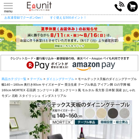
toggle
navigation
menu
お友達登録でクーポンGet！
すぐ使える500ポイント！
商品カテゴリ一覧
>
テーブル
>
ダイニングテーブル
> モールテックス天板のダイニングテーブル
幅140～160cm 奥行き90cm サイズオーダー 受注生産 テーブル単品 アイアン脚 ロの字脚 幅
160cm MORTEX 石目調 コンクリート調 コンクリート風 モルタル 長方形 日本製 国産 おしゃれ
モダン 北欧 スタイリッシュ インダストリアル