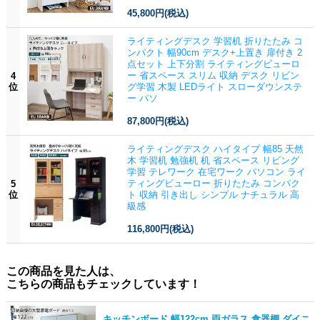
45,800円
(税込)
ライティングデスク 学習机 折りたたみ コ
ンパクト 幅90cm デスク+上置き 扉付き 2
点セット 上下分割 ライティングビューロ
ー 省スペース スリム 収納 デスク リビン
4
位
グ学習 木製 LEDライト スローダウンステ
ー パソ
87,800円
(税込)
ライティングデスク ハイタイプ 幅85 天然
木 学習机 勉強机 机 省スペース リビング
学習 テレワーク 在宅ワーク パソコン ライ
ティングビューロー 折りたたみ コンパク
5
位
ト 収納 引き出し シンプル ナチュラル 高
級感
116,800円
(税込)
この商品を見た人は、
こちらの商品もチェックしています！
キッチンボード 幅122cm 両ガラス 食器棚 ダイニ