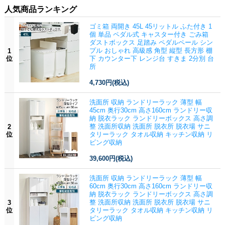
人気商品ランキング
ゴミ箱 両開き 45L 45リットル ふた付き 1
個 単品 ペダル式 キャスター付き ごみ箱
ダストボックス 足踏み ペダルペール シン
プル おしゃれ 高級感 角型 縦型 長方形 棚
1
位
下 カウンター下 レンジ台 すきま 2分別 台
所
4,730円
(税込)
洗面所 収納 ランドリーラック 薄型 幅
45cm 奥行30cm 高さ160cm ランドリー収
納 脱衣ラック ランドリーボックス 高さ調
整 洗面所収納 洗面所 脱衣所 脱衣場 サニ
2
位
タリーラック タオル収納 キッチン収納 リ
ビング収納
39,600円
(税込)
洗面所 収納 ランドリーラック 薄型 幅
60cm 奥行30cm 高さ160cm ランドリー収
納 脱衣ラック ランドリーボックス 高さ調
整 洗面所収納 洗面所 脱衣所 脱衣場 サニ
3
位
タリーラック タオル収納 キッチン収納 リ
ビング収納