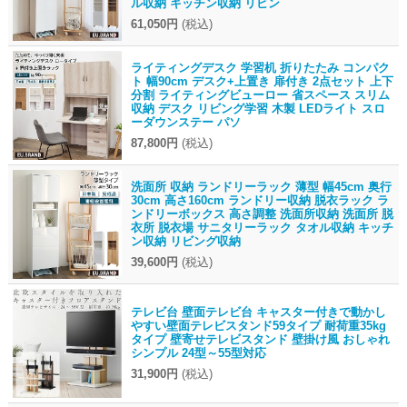
ル収納 キッチン収納 リビン
61,050円
(税込)
ライティングデスク 学習机 折りたたみ コンパク
ト 幅90cm デスク+上置き 扉付き 2点セット 上下
分割 ライティングビューロー 省スペース スリム
収納 デスク リビング学習 木製 LEDライト スロ
ーダウンステー パソ
87,800円
(税込)
洗面所 収納 ランドリーラック 薄型 幅45cm 奥行
30cm 高さ160cm ランドリー収納 脱衣ラック ラ
ンドリーボックス 高さ調整 洗面所収納 洗面所 脱
衣所 脱衣場 サニタリーラック タオル収納 キッチ
ン収納 リビング収納
39,600円
(税込)
テレビ台 壁面テレビ台 キャスター付きで動かし
やすい壁面テレビスタンド59タイプ 耐荷重35kg
タイプ 壁寄せテレビスタンド 壁掛け風 おしゃれ
シンプル 24型～55型対応
31,900円
(税込)