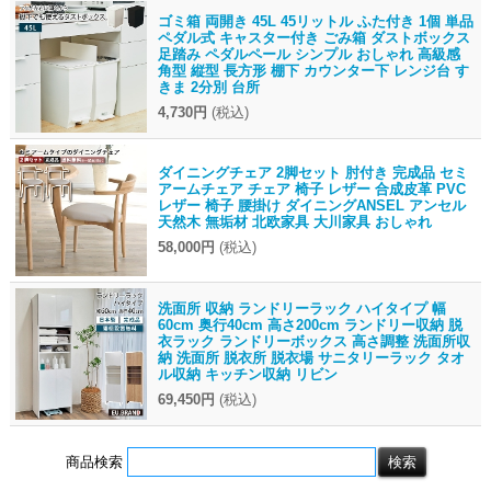
ゴミ箱 両開き 45L 45リットル ふた付き 1個 単品
ペダル式 キャスター付き ごみ箱 ダストボックス
足踏み ペダルペール シンプル おしゃれ 高級感
角型 縦型 長方形 棚下 カウンター下 レンジ台 す
きま 2分別 台所
4,730円
(税込)
ダイニングチェア 2脚セット 肘付き 完成品 セミ
アームチェア チェア 椅子 レザー 合成皮革 PVC
レザー 椅子 腰掛け ダイニングANSEL アンセル
天然木 無垢材 北欧家具 大川家具 おしゃれ
58,000円
(税込)
洗面所 収納 ランドリーラック ハイタイプ 幅
60cm 奥行40cm 高さ200cm ランドリー収納 脱
衣ラック ランドリーボックス 高さ調整 洗面所収
納 洗面所 脱衣所 脱衣場 サニタリーラック タオ
ル収納 キッチン収納 リビン
69,450円
(税込)
商品検索