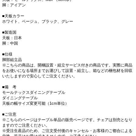
脚：アイアン
■天板カラー
ホワイト、ベージュ、ブラック、グレー
■製造国
天板：日本
脚：中国
■仕様
脚部組立品
※こちらの商品は、開梱設置・組立サービス付きの商品です。実際に商品
をお使いになる場所までお運びして設置・組立し、箱などの梱包材を回収
いたしますので安心してご注文ください。
■備 考
モールテックスダイニングテーブル
ダイニングテーブル
天板の幅サイズ変更可能（1cm単位）
■ご注意
※こちらのページはテーブル単品の販売ページです。チェアは別売となり
ますのでご注意ください。
※受注生産品のため、ご注文受付後のキャンセル・お客様のご都合による