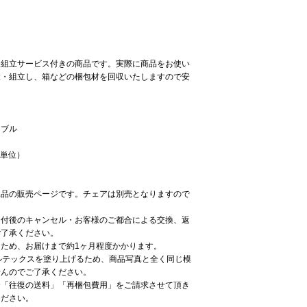
・組立サービス付きの商品です。実際に商品をお使い
置・組立し、箱などの梱包材を回収いたしますので安
ーブル
m単位）
単品の販売ページです。チェアは別売となりますので
受付後のキャンセル・お客様のご都合による交換、返
ご了承ください。
ため、お届けまで約1ヶ月程度かかります。
ルテックスを塗り上げるため、商品写真と全く同じ模
せんのでご了承ください。
合「往復の送料」「再梱包費用」をご請求させて頂き
ください。