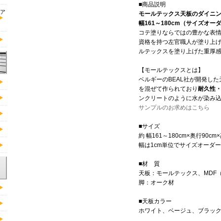
■商品説明
ア
モールテックス天板のダイニング
幅161～180cm（サイズオ
コテ塗りならではの豊かな表
資格を持つ左官職人が塗り上
ルテックスを塗り上げた重厚
【モールテックスとは】
ベルギーのBEAL社が開発し
を混ぜて作られており
耐久性
ンクリートのように水が染み
サンプルのお求めはこちら
■サイズ
約 幅161～180cm×奥行90cm
幅は1cm単位でサイズオーダ
■材 質
天板：モールテックス、MDF（
脚：オーク材
■天板カラー
ホワイト、ベージュ、ブラッ