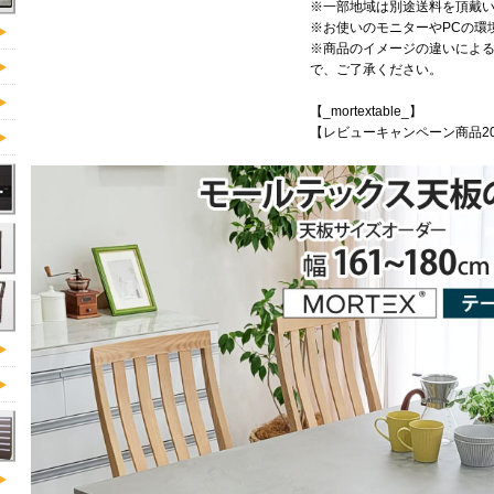
※一部地域は別途送料を頂戴
※お使いのモニターやPCの環
※商品のイメージの違いによ
で、ご了承ください。
【_mortextable_】
【レビューキャンペーン商品20