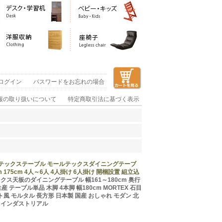
ログイン
パスワードをお忘れの場合
報の取り扱いについて
特定商取引法に基づく表示
ルテックステーブル モールテックスダイニングテーブ
m 175cm 4人～6人 4人掛け 6人掛け 開梱設置 組立込
クス天板のダイニングテーブル 幅161～180cm 奥行
 テーブル単品 木脚 4本脚 幅180cm MORTEX 石目
風 モルタル 長方形 日本製 国産 おしゃれ モダン 北
感 インダストリアル