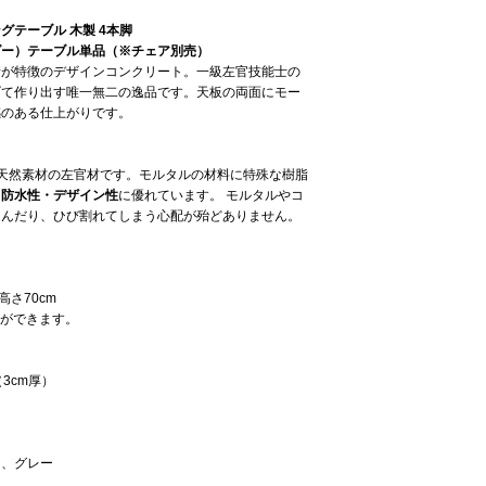
テーブル 木製 4本脚
ーダー）テーブル単品（※チェア別売）
情が特徴のデザインコンクリート。一級左官技能士の
げて作り出す唯一無二の逸品です。天板の両面にモー
感のある仕上がりです。
た天然素材の左官材です。モルタルの材料に特殊な樹脂
・防水性・デザイン性
に優れています。 モルタルやコ
込んだり、ひび割れてしまう心配が殆どありません。
×高さ70cm
ーができます。
3cm厚）
ク、グレー