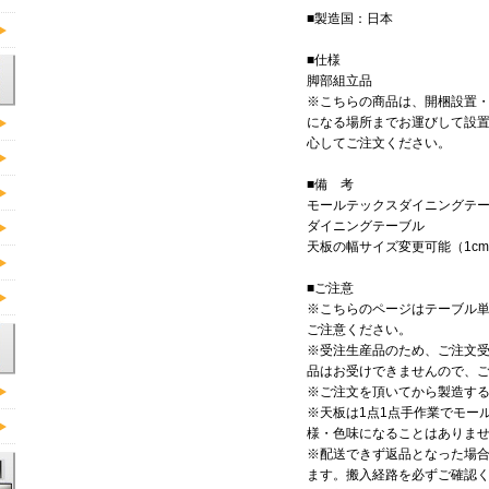
■製造国：日本
■仕様
脚部組立品
※こちらの商品は、開梱設置
になる場所までお運びして設
心してご注文ください。
■備 考
モールテックスダイニングテ
ダイニングテーブル
天板の幅サイズ変更可能（1c
■ご注意
※こちらのページはテーブル
ご注意ください。
※受注生産品のため、ご注文
品はお受けできませんので、
※ご注文を頂いてから製造する
※天板は1点1点手作業でモー
様・色味になることはありま
※配送できず返品となった場
ます。搬入経路を必ずご確認