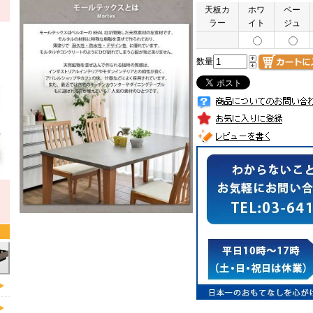
天板カ
ホワ
ベー
ラー
イト
ジュ
数量