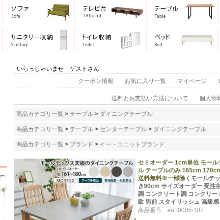
いらっしゃいませ ゲストさん
クーポン情報
お気に入り一覧
マイページ
送料とお支払い方法について
個人情
商品カテゴリ一覧
>
テーブル
>
ダイニングテーブル
商品カテゴリ一覧
>
テーブル
>
センターテーブル
>
ダイニングテーブル
商品カテゴリ一覧
>
ブランド
>
イー・ユニットブランド
セミオーダー 1cm単位 モー
ル テーブルのみ 165cm 170c
送料無料※一部除く
モールテッ
き90cm サイズオーダー 受注生産
調 コンクリート調 コンクリート
欧 男前 スタイリッシュ 高級
商品番号 eu10005-107