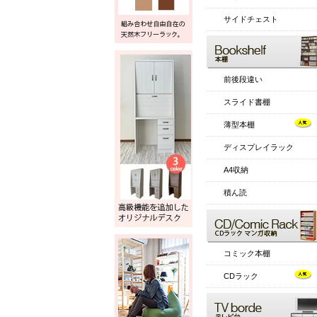
サイドチェスト
前後段違い
スライド書棚
薄型本棚
ディスプレイラック
A4収納
積ん読
コミック本棚
CDラック