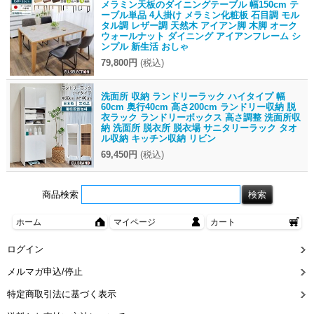
メラミン天板のダイニングテーブル 幅150cm テ
ーブル単品 4人掛け メラミン化粧板 石目調 モル
タル調 レザー調 天然木 アイアン脚 木脚 オーク
ウォールナット ダイニング アイアンフレーム シ
ンプル 新生活 おしゃ
79,800円
(税込)
洗面所 収納 ランドリーラック ハイタイプ 幅
60cm 奥行40cm 高さ200cm ランドリー収納 脱
衣ラック ランドリーボックス 高さ調整 洗面所収
納 洗面所 脱衣所 脱衣場 サニタリーラック タオ
ル収納 キッチン収納 リビン
69,450円
(税込)
商品検索
ホーム
マイページ
カート
ログイン
メルマガ申込/停止
特定商取引法に基づく表示