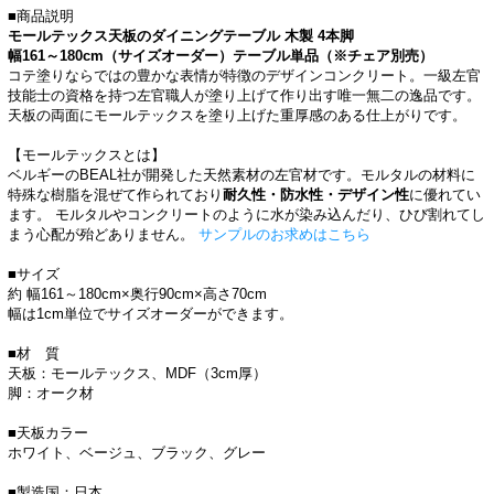
■商品説明
モールテックス天板のダイニングテーブル 木製 4本脚
幅161～180cm（サイズオーダー）テーブル単品（※チェア別売）
コテ塗りならではの豊かな表情が特徴のデザインコンクリート。一級左官
技能士の資格を持つ左官職人が塗り上げて作り出す唯一無二の逸品です。
天板の両面にモールテックスを塗り上げた重厚感のある仕上がりです。
【モールテックスとは】
ベルギーのBEAL社が開発した天然素材の左官材です。モルタルの材料に
特殊な樹脂を混ぜて作られており
耐久性・防水性・デザイン性
に優れてい
ます。 モルタルやコンクリートのように水が染み込んだり、ひび割れてし
まう心配が殆どありません。
サンプルのお求めはこちら
■サイズ
約 幅161～180cm×奥行90cm×高さ70cm
幅は1cm単位でサイズオーダーができます。
■材 質
天板：モールテックス、MDF（3cm厚）
脚：オーク材
■天板カラー
ホワイト、ベージュ、ブラック、グレー
■製造国：日本