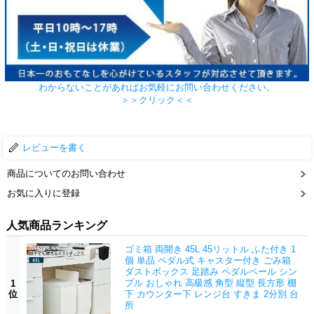
わからないことがあればお気軽にお問い合わせください。
＞＞クリック＜＜
レビューを書く
商品についてのお問い合わせ
お気に入りに登録
人気商品ランキング
ゴミ箱 両開き 45L 45リットル ふた付き 1
個 単品 ペダル式 キャスター付き ごみ箱
ダストボックス 足踏み ペダルペール シン
プル おしゃれ 高級感 角型 縦型 長方形 棚
1
位
下 カウンター下 レンジ台 すきま 2分別 台
所