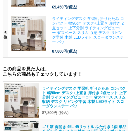
69,450円
(税込)
ライティングデスク 学習机 折りたたみ コ
ンパクト 幅90cm デスク+上置き 扉付き 2
点セット 上下分割 ライティングビューロ
ー 省スペース スリム 収納 デスク リビン
5
位
グ学習 木製 LEDライト スローダウンステ
ー パソ
87,800円
(税込)
この商品を見た人は、
こちらの商品もチェックしています！
ライティングデスク 学習机 折りたたみ コンパク
ト 幅90cm デスク+上置き 扉付き 2点セット 上下
分割 ライティングビューロー 省スペース スリム
収納 デスク リビング学習 木製 LEDライト スロ
ーダウンステー パソ
87,800円
(税込)
ゴミ箱 両開き 45L 45リットル ふた付き 1個 単品