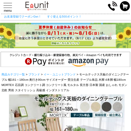
toggle
navigation
menu
お友達登録でクーポンGet！
すぐ使える500ポイント！
商品カテゴリ一覧
>
ブランド
>
イー・ユニットブランド
> モールテックス天板のダイニングテー
ブル 幅161～180cm 奥行き90cm サイズオーダー 受注生産 テーブル単品 木脚 4本脚 幅180cm
MORTEX 石目調 コンクリート調 コンクリート風 モルタル 長方形 日本製 国産 おしゃれ モダン
北欧 男前 スタイリッシュ 高級感 インダストリアル