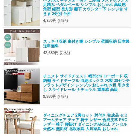
ペダル式 キャスター付き ごみ箱 ダストボックス
足踏み ペダルペール シンプル おしゃれ 高級感
角型 縦型 長方形 棚下 カウンター下 レンジ台 す
きま 2分別 台所
4,730円
(税込)
スッキリ収納 扉付き棚 シンプル 壁面収納 日本製
送料無料
42,680円
(税込)
チェスト サイドチェスト 幅39cm ローボード 収
納棚 サイドテーブル 収納ボックス 木製 39センチ
フラットデザイン シンプル おしゃれ 木目 引き出
し スライドレール ナチュラル 重厚感 高級
9,980円
(税込)
ダイニングチェア 2脚セット 肘付き 完成品 セミ
アームチェア チェア 椅子 レザー 合成皮革 PVC
レザー 椅子 腰掛け ダイニングANSEL アンセル
天然木 無垢材 北欧家具 大川家具 おしゃれ