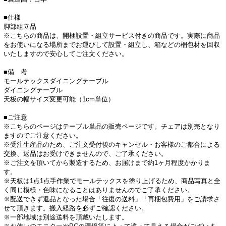
■仕様
脚部組立品
※こちらの商品は、開梱設置・組立サービス付きの商品です。実際に商品
をお使いになる場所までお運びして設置・組立し、箱などの梱包材を回収
いたしますので安心してご注文ください。
■備 考
モールテックスダイニングテーブル
ダイニングテーブル
天板の幅サイズ変更可能（1cm単位）
■ご注意
※こちらのページはテーブル単品の販売ページです。チェアは別売となり
ますのでご注意ください。
※受注生産品のため、ご注文受付後のキャンセル・お客様のご都合による
交換、返品はお受けできませんので、ご了承ください。
※ご注文を頂いてから製造するため、お届けまで約1ヶ月程度かかりま
す。
※天板は1点1点手作業でモールテックスを塗り上げるため、商品写真と全
く同じ模様・色味になることはありませんのでご了承ください。
※配送できず返品となった場合「往復の送料」「再梱包費用」をご請求さ
せて頂きます。搬入経路を必ずご確認ください。
※一部地域は別途送料を頂戴いたします。