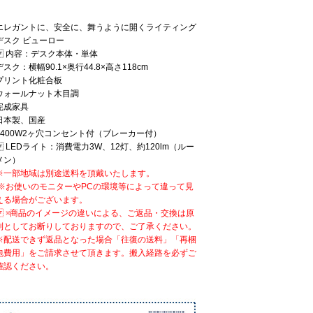
エレガントに、安全に、舞うように開くライティング
デスク ビューロー
内容：デスク本体・単体
デスク：横幅90.1×奥行44.8×高さ118cm
プリント化粧合板
ウォールナット木目調
完成家具
日本製、国産
1400W2ヶ穴コンセント付（ブレーカー付）
LEDライト：消費電力3W、12灯、約120lm（ルー
メン）
※一部地域は別途送料を頂戴いたします。
※お使いのモニターやPCの環境等によって違って見
える場合がございます。
※商品のイメージの違いによる、ご返品・交換は原
則としてお断りしておりますので、ご了承ください。
※配送できず返品となった場合「往復の送料」「再梱
包費用」をご請求させて頂きます。搬入経路を必ずご
確認ください。