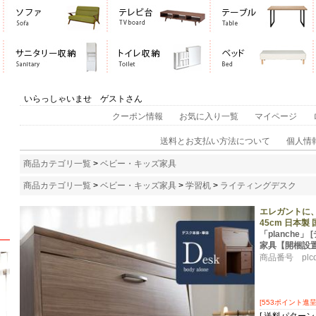
いらっしゃいませ ゲストさん
クーポン情報
お気に入り一覧
マイページ
送料とお支払い方法について
個人情
商品カテゴリ一覧
>
ベビー・キッズ家具
商品カテゴリ一覧
>
ベビー・キッズ家具
>
学習机
>
ライティングデスク
エレガントに、
45cm 日本製
「planche
家具【開梱設
商品番号 plcd
[553ポイント進呈 
[ 送料パターン 