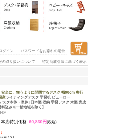
ログイン
パスワードをお忘れの場合
報の取り扱いについて
特定商取引法に基づく表示
安全に、舞うように開閉するデスク 幅90cm 奥行
 国産
ライティングデスク 学習机 ビューロー
」 [デスク本体・単体] 日本製 収納 学習デスク 木製 完成
置料込み※一部地域を除く】
-ky
本店特別価格
60,830円
(税込)
]
送料13 ]