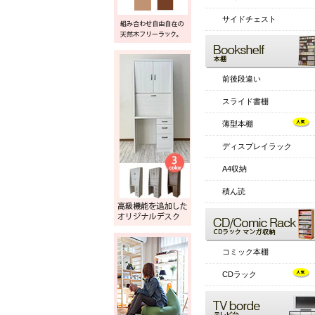
サイドチェスト
前後段違い
スライド書棚
薄型本棚
ディスプレイラック
A4収納
積ん読
コミック本棚
CDラック