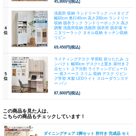
45,800円
(税込)
洗面所 収納 ランドリーラック ハイタイプ
幅60cm 奥行40cm 高さ200cm ランドリー
収納 脱衣ラック ランドリーボックス 高さ
調整 洗面所収納 洗面所 脱衣所 脱衣場 サ
4
位
ニタリーラック タオル収納 キッチン収納
リビン
69,450円
(税込)
ライティングデスク 学習机 折りたたみ コ
ンパクト 幅90cm デスク+上置き 扉付き 2
点セット 上下分割 ライティングビューロ
ー 省スペース スリム 収納 デスク リビン
5
位
グ学習 木製 LEDライト スローダウンステ
ー パソ
87,800円
(税込)
この商品を見た人は、
こちらの商品もチェックしています！
ダイニングチェア 2脚セット 肘付き 完成品 セミ