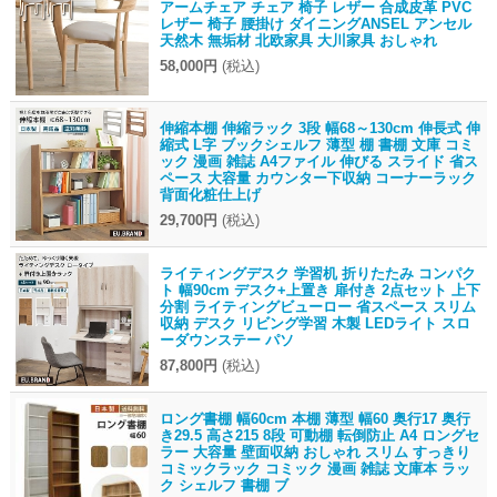
アームチェア チェア 椅子 レザー 合成皮革 PVC
レザー 椅子 腰掛け ダイニングANSEL アンセル
天然木 無垢材 北欧家具 大川家具 おしゃれ
58,000円
(税込)
伸縮本棚 伸縮ラック 3段 幅68～130cm 伸長式 伸
縮式 L字 ブックシェルフ 薄型 棚 書棚 文庫 コミ
ック 漫画 雑誌 A4ファイル 伸びる スライド 省ス
ペース 大容量 カウンター下収納 コーナーラック
背面化粧仕上げ
29,700円
(税込)
ライティングデスク 学習机 折りたたみ コンパク
ト 幅90cm デスク+上置き 扉付き 2点セット 上下
分割 ライティングビューロー 省スペース スリム
収納 デスク リビング学習 木製 LEDライト スロ
ーダウンステー パソ
87,800円
(税込)
ロング書棚 幅60cm 本棚 薄型 幅60 奥行17 奥行
き29.5 高さ215 8段 可動棚 転倒防止 A4 ロングセ
ラー 大容量 壁面収納 おしゃれ スリム すっきり
コミックラック コミック 漫画 雑誌 文庫本 ラッ
ク シェルフ 書棚 ブ