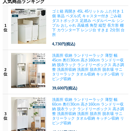
人気商品ランキング
ゴミ箱 両開き 45L 45リットル ふた付き 1
個 単品 ペダル式 キャスター付き ごみ箱
ダストボックス 足踏み ペダルペール シン
プル おしゃれ 高級感 角型 縦型 長方形 棚
1
位
下 カウンター下 レンジ台 すきま 2分別 台
所
4,730円
(税込)
洗面所 収納 ランドリーラック 薄型 幅
45cm 奥行30cm 高さ160cm ランドリー収
納 脱衣ラック ランドリーボックス 高さ調
整 洗面所収納 洗面所 脱衣所 脱衣場 サニ
2
位
タリーラック タオル収納 キッチン収納 リ
ビング収納
39,600円
(税込)
洗面所 収納 ランドリーラック 薄型 幅
60cm 奥行30cm 高さ160cm ランドリー収
納 脱衣ラック ランドリーボックス 高さ調
整 洗面所収納 洗面所 脱衣所 脱衣場 サニ
3
位
タリーラック タオル収納 キッチン収納 リ
ビング収納