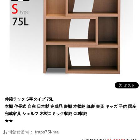
伸縮ラック S字タイプ 75L
本棚 伸長式 自在 日本製 完成品 書棚 本収納 読書 書斎 キッズ 子供 国産
完成家具 シェルフ 木製コミック収納 CD収納
★★
fraps75l-ma