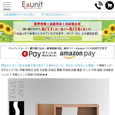
toggle
navigation
menu
お友達登録でクーポンGet！
すぐ使える500ポイント！
商品カテゴリ一覧
>
本棚
>
幅で探す！
>
幅91cm～で、高さ0～120cm（人気順）
> 伸縮ラック
S字タイプ 75L 本棚 伸長式 自在 日本製 完成品 書棚 本収納 読書 書斎 キッズ 子供 国産 完成家具
シェルフ 木製コミック収納 CD収納★★