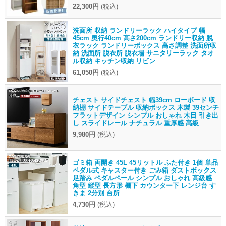
22,300円
(税込)
洗面所 収納 ランドリーラック ハイタイプ 幅
45cm 奥行40cm 高さ200cm ランドリー収納 脱
衣ラック ランドリーボックス 高さ調整 洗面所収
納 洗面所 脱衣所 脱衣場 サニタリーラック タオ
ル収納 キッチン収納 リビン
61,050円
(税込)
チェスト サイドチェスト 幅39cm ローボード 収
納棚 サイドテーブル 収納ボックス 木製 39センチ
フラットデザイン シンプル おしゃれ 木目 引き出
し スライドレール ナチュラル 重厚感 高級
9,980円
(税込)
ゴミ箱 両開き 45L 45リットル ふた付き 1個 単品
ペダル式 キャスター付き ごみ箱 ダストボックス
足踏み ペダルペール シンプル おしゃれ 高級感
角型 縦型 長方形 棚下 カウンター下 レンジ台 す
きま 2分別 台所
4,730円
(税込)