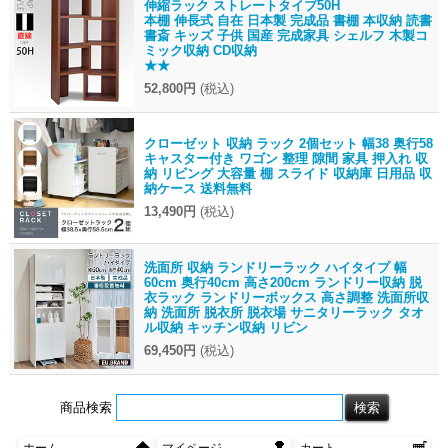
伸縮ラック ストレートタイプ50H
本棚 伸長式 自在 日本製 完成品 書棚 本収納 読書
書斎 キッズ 子供 国産 完成家具 シェルフ 木製コ
ミック収納 CD収納
★★
52,800円
(税込)
クローゼット 収納 ラック 2個セット 幅38 奥行58
キャスター付き ワゴン 整理 隙間 家具 押入れ 収
納 リビング 大容量 棚 スライド 収納庫 日用品 収
納ケース 送料無料
13,490円
(税込)
洗面所 収納 ランドリーラック ハイタイプ 幅
60cm 奥行40cm 高さ200cm ランドリー収納 脱
衣ラック ランドリーボックス 高さ調整 洗面所収
納 洗面所 脱衣所 脱衣場 サニタリーラック タオ
ル収納 キッチン収納 リビン
69,450円
(税込)
商品検索
ホーム
マイページ
カート