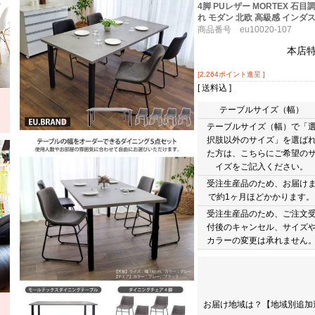
4脚 PUレザー MORTEX 石
れ モダン 北欧 高級感 インダ
商品番号 eu10020-107
本店
[2,264ポイント進呈 ]
[ 送料込 ]
テーブルサイズ（幅）
テーブルサイズ（幅）で「
択肢以外のサイズ」を選ば
た方は、こちらにご希望の
イズをご記入ください。
受注生産品のため、お届け
で約1ヶ月ほどかかります。
受注生産品のため、ご注文
付後のキャンセル、サイズ
カラーの変更は承れません
お届け地域は？【地域別追加