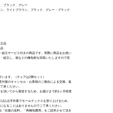
ュ、ブラック、グレー
ウン、ライトブラウン、ブラック、グレー・ブラック
立品
立品
・組立サービス付きの商品です。実際に商品をお使い
置・組立し、箱などの梱包材を回収いたしますので安
ざいます。（チェアは2脚セット）
受付後のキャンセル・お客様のご都合による交換、返
ご了承ください。
を頂いてから製造するため、お届けまで約1ヶ月程度
1点1点手作業でモールテックスを塗り上げるため、
味になることはありませんのでご了承ください。
合「往復の送料」「再梱包費用」をご請求させて頂き