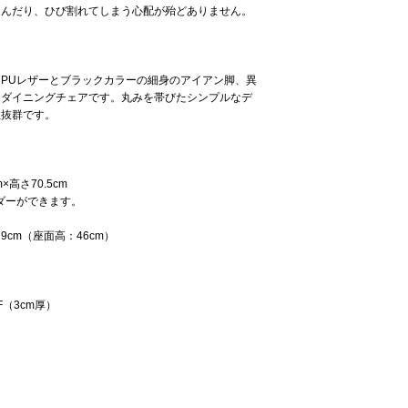
込んだり、ひび割れてしまう心配が殆どありません。
PUレザーとブラックカラーの細身のアイアン脚、異
なダイニングチェアです。丸みを帯びたシンプルなデ
性抜群です。
×高さ70.5cm
ダーができます。
79cm（座面高：46cm）
（3cm厚）