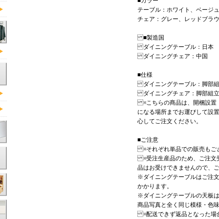
■カラー
テーブル：ホワイト、ベージ
チェア：グレー、レッドブラ
■製造国
ダイニングテーブル：日本
ダイニングチェア：中国
■仕様
ダイニングテーブル：脚部組
ダイニングチェア：脚部組
※こちらの商品は、開梱設置
になる場所までお運びして設
心してご注文ください。
■ご注意
※それぞれ単品での販売もご
※受注生産品のため、ご注文
品はお受けできませんので、
※ダイニングテーブルはご注文
かかります。
※ダイニングテーブルの天板は
商品写真と全く同じ模様・色
※配送できず返品となった場