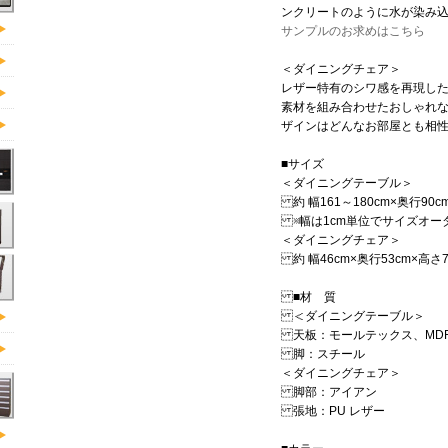
ンクリートのように水が染み
サンプルのお求めはこちら
＜ダイニングチェア＞
レザー特有のシワ感を再現した
素材を組み合わせたおしゃれ
ザインはどんなお部屋とも相
■サイズ
＜ダイニングテーブル＞
約 幅161～180cm×奥行90cm
※幅は1cm単位でサイズオー
＜ダイニングチェア＞
約 幅46cm×奥行53cm×高さ
■材 質
＜ダイニングテーブル＞
天板：モールテックス、MDF
脚：スチール
＜ダイニングチェア＞
脚部：アイアン
張地：PU レザー