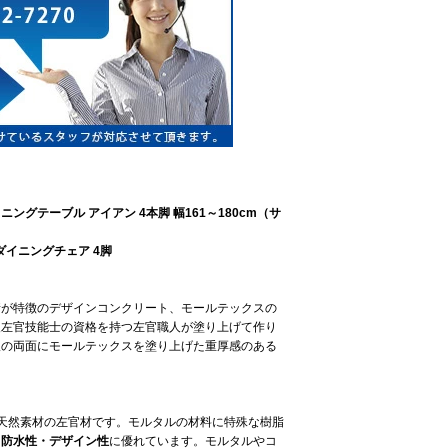
グテーブル アイアン 4本脚 幅161～180cm（サ
イニングチェア 4脚
情が特徴のデザインコンクリート、モールテックスの
級左官技能士の資格を持つ左官職人が塗り上げて作り
板の両面にモールテックスを塗り上げた重厚感のある
た天然素材の左官材です。モルタルの材料に特殊な樹脂
・防水性・デザイン性
に優れています。 モルタルやコ