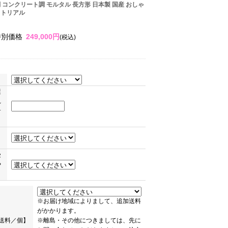
目調 コンクリート調 モルタル 長方形 日本製 国産 おしゃ
ストリアル
特別価格
249,000円
(税込)
選
れ
サ
ま
受
や
。
※お届け地域によりまして、追加送料
がかかります。
送料／個】
※離島・その他につきましては、先に