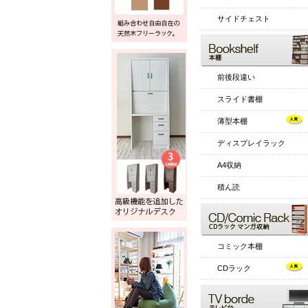
サイドチェスト
前後段違い
スライド書棚
薄型本棚
ディスプレイラック
A4収納
積ん読
コミック本棚
CDラック