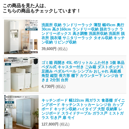
この商品を見た人は、
こちらの商品もチェックしています！
洗面所 収納 ランドリーラック 薄型 幅45cm 奥行
30cm 高さ160cm ランドリー収納 脱衣ラック ラ
ンドリーボックス 高さ調整 洗面所収納 洗面所 脱
衣所 脱衣場 サニタリーラック タオル収納 キッチ
ン収納 リビング収納
39,600円
(税込)
ゴミ箱 両開き 45L 45リットル ふた付き 1個 単品
ペダル式 キャスター付き ごみ箱 ダストボックス
足踏み ペダルペール シンプル おしゃれ 高級感
角型 縦型 長方形 棚下 カウンター下 レンジ台 す
きま 2分別 台所
4,730円
(税込)
キッチンボード 幅122cm 両ガラス 食器棚 ダイニ
ングボード キッチンストッカー レンジ台 カップ
ボード キッチン収納 ハイタイプ 大型 収納庫 レ
ンジボード スライドテーブル ガラス戸 ミストガ
ラス 引き戸 扉 モイ
127,800円
(税込)