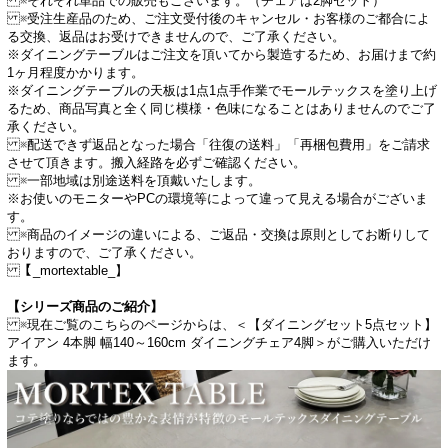
※それぞれ単品での販売もございます。（チェアは2脚セット）
※受注生産品のため、ご注文受付後のキャンセル・お客様のご都合によ
る交換、返品はお受けできませんので、ご了承ください。
※ダイニングテーブルはご注文を頂いてから製造するため、お届けまで約
1ヶ月程度かかります。
※ダイニングテーブルの天板は1点1点手作業でモールテックスを塗り上げ
るため、商品写真と全く同じ模様・色味になることはありませんのでご了
承ください。
※配送できず返品となった場合「往復の送料」「再梱包費用」をご請求
させて頂きます。搬入経路を必ずご確認ください。
※一部地域は別途送料を頂戴いたします。
※お使いのモニターやPCの環境等によって違って見える場合がございま
す。
※商品のイメージの違いによる、ご返品・交換は原則としてお断りして
おりますので、ご了承ください。
【_mortextable_】
【シリーズ商品のご紹介】
※現在ご覧のこちらのページからは、＜【ダイニングセット5点セット】
アイアン 4本脚 幅140～160cm ダイニングチェア4脚＞がご購入いただけ
ます。