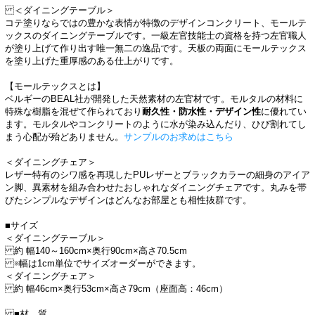
＜ダイニングテーブル＞
コテ塗りならではの豊かな表情が特徴のデザインコンクリート、モールテ
ックスのダイニングテーブルです。一級左官技能士の資格を持つ左官職人
が塗り上げて作り出す唯一無二の逸品です。天板の両面にモールテックス
を塗り上げた重厚感のある仕上がりです。
【モールテックスとは】
ベルギーのBEAL社が開発した天然素材の左官材です。モルタルの材料に
特殊な樹脂を混ぜて作られており
耐久性・防水性・デザイン性
に優れてい
ます。 モルタルやコンクリートのように水が染み込んだり、ひび割れてし
まう心配が殆どありません。
サンプルのお求めはこちら
＜ダイニングチェア＞
レザー特有のシワ感を再現したPUレザーとブラックカラーの細身のアイア
ン脚、異素材を組み合わせたおしゃれなダイニングチェアです。丸みを帯
びたシンプルなデザインはどんなお部屋とも相性抜群です。
■サイズ
＜ダイニングテーブル＞
約 幅140～160cm×奥行90cm×高さ70.5cm
※幅は1cm単位でサイズオーダーができます。
＜ダイニングチェア＞
約 幅46cm×奥行53cm×高さ79cm（座面高：46cm）
■材 質