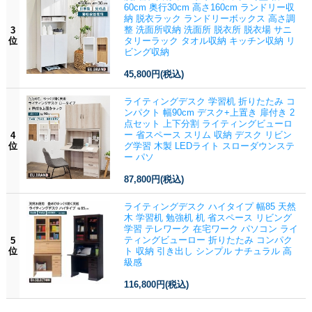
60cm 奥行30cm 高さ160cm ランドリー収
納 脱衣ラック ランドリーボックス 高さ調
整 洗面所収納 洗面所 脱衣所 脱衣場 サニ
3
位
タリーラック タオル収納 キッチン収納 リ
ビング収納
45,800円
(税込)
ライティングデスク 学習机 折りたたみ コ
ンパクト 幅90cm デスク+上置き 扉付き 2
点セット 上下分割 ライティングビューロ
ー 省スペース スリム 収納 デスク リビン
4
位
グ学習 木製 LEDライト スローダウンステ
ー パソ
87,800円
(税込)
ライティングデスク ハイタイプ 幅85 天然
木 学習机 勉強机 机 省スペース リビング
学習 テレワーク 在宅ワーク パソコン ライ
ティングビューロー 折りたたみ コンパク
5
位
ト 収納 引き出し シンプル ナチュラル 高
級感
116,800円
(税込)