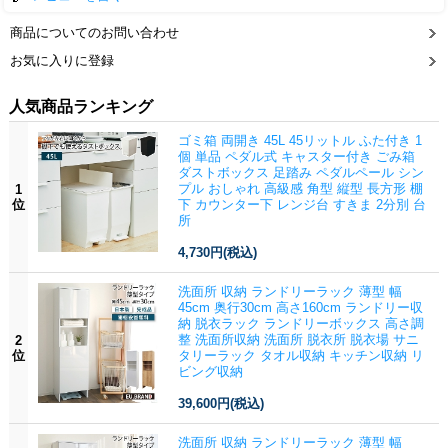
商品についてのお問い合わせ
お気に入りに登録
人気商品ランキング
ゴミ箱 両開き 45L 45リットル ふた付き 1
個 単品 ペダル式 キャスター付き ごみ箱
ダストボックス 足踏み ペダルペール シン
プル おしゃれ 高級感 角型 縦型 長方形 棚
1
位
下 カウンター下 レンジ台 すきま 2分別 台
所
4,730円
(税込)
洗面所 収納 ランドリーラック 薄型 幅
45cm 奥行30cm 高さ160cm ランドリー収
納 脱衣ラック ランドリーボックス 高さ調
整 洗面所収納 洗面所 脱衣所 脱衣場 サニ
2
位
タリーラック タオル収納 キッチン収納 リ
ビング収納
39,600円
(税込)
洗面所 収納 ランドリーラック 薄型 幅