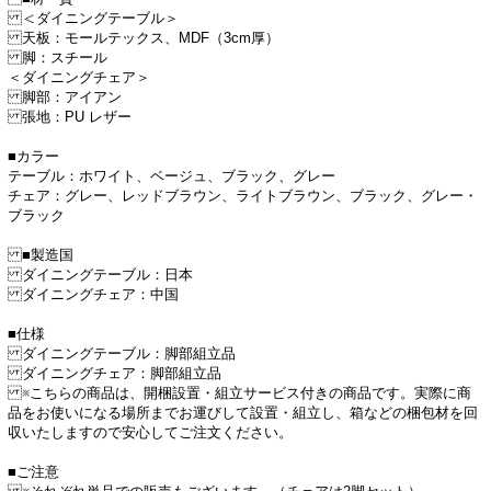
＜ダイニングテーブル＞
天板：モールテックス、MDF（3cm厚）
脚：スチール
＜ダイニングチェア＞
脚部：アイアン
張地：PU レザー
■カラー
テーブル：ホワイト、ベージュ、ブラック、グレー
チェア：グレー、レッドブラウン、ライトブラウン、ブラック、グレー・
ブラック
■製造国
ダイニングテーブル：日本
ダイニングチェア：中国
■仕様
ダイニングテーブル：脚部組立品
ダイニングチェア：脚部組立品
※こちらの商品は、開梱設置・組立サービス付きの商品です。実際に商
品をお使いになる場所までお運びして設置・組立し、箱などの梱包材を回
収いたしますので安心してご注文ください。
■ご注意