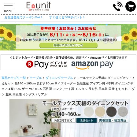
toggle
navigation
menu
お友達登録でクーポンGet！
すぐ使える500ポイント！
商品カテゴリ一覧
>
テーブル
>
ダイニングテーブル
> モールテックス天板のダイニングセット 5
点セット 幅140～160cm 奥行き90cm サイズオーダー 受注生産 アイアン脚 4本脚 ダイニングチ
ェア 4脚 PUレザー MORTEX 石目調 コンクリート調 モルタル 長方形 日本製 国産 おしゃれ モダ
ン 北欧 高級感 インダストリアル