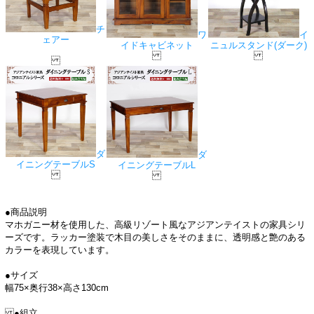
チ
ワ
イ
ェアー
イドキャビネット
ニュルスタンド(ダーク)
ダ
ダ
イニングテーブルS
イニングテーブルL
●商品説明
マホガニー材を使用した、高級リゾート風なアジアンテイストの家具シリ
ーズです。ラッカー塗装で木目の美しさをそのままに、透明感と艶のある
カラーを表現しています。
●サイズ
幅75×奥行38×高さ130cm
●組立