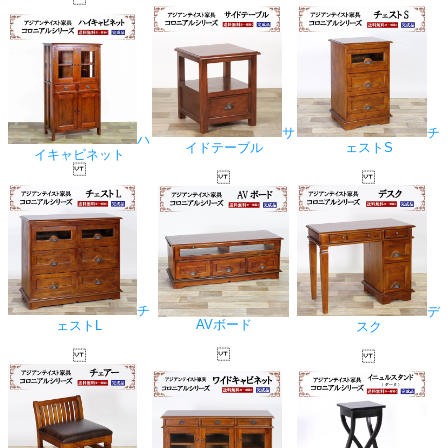
サ
チ
ハ
イドテーブル
ェストS
イキャビネット
チ
デ
AVボード
ェストL
スク