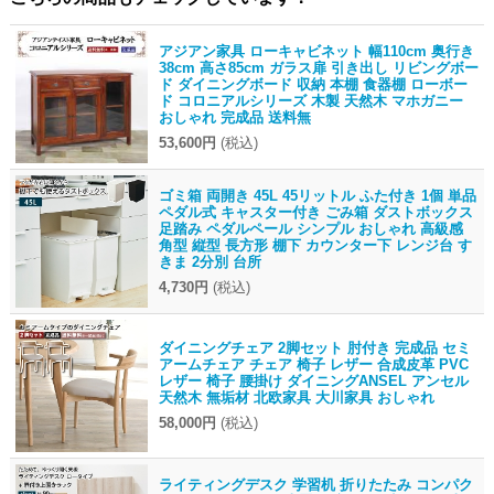
アジアン家具 ローキャビネット 幅110cm 奥行き
38cm 高さ85cm ガラス扉 引き出し リビングボー
ド ダイニングボード 収納 本棚 食器棚 ローボー
ド コロニアルシリーズ 木製 天然木 マホガニー
おしゃれ 完成品 送料無
53,600円
(税込)
ゴミ箱 両開き 45L 45リットル ふた付き 1個 単品
ペダル式 キャスター付き ごみ箱 ダストボックス
足踏み ペダルペール シンプル おしゃれ 高級感
角型 縦型 長方形 棚下 カウンター下 レンジ台 す
きま 2分別 台所
4,730円
(税込)
ダイニングチェア 2脚セット 肘付き 完成品 セミ
アームチェア チェア 椅子 レザー 合成皮革 PVC
レザー 椅子 腰掛け ダイニングANSEL アンセル
天然木 無垢材 北欧家具 大川家具 おしゃれ
58,000円
(税込)
ライティングデスク 学習机 折りたたみ コンパク