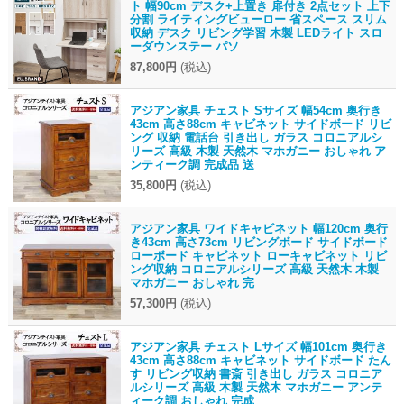
ト 幅90cm デスク+上置き 扉付き 2点セット 上下
分割 ライティングビューロー 省スペース スリム
収納 デスク リビング学習 木製 LEDライト スロ
ーダウンステー パソ
87,800円
(税込)
アジアン家具 チェスト Sサイズ 幅54cm 奥行き
43cm 高さ88cm キャビネット サイドボード リビ
ング 収納 電話台 引き出し ガラス コロニアルシ
リーズ 高級 木製 天然木 マホガニー おしゃれ ア
ンティーク調 完成品 送
35,800円
(税込)
アジアン家具 ワイドキャビネット 幅120cm 奥行
き43cm 高さ73cm リビングボード サイドボード
ローボード キャビネット ローキャビネット リビ
ング収納 コロニアルシリーズ 高級 天然木 木製
マホガニー おしゃれ 完
57,300円
(税込)
アジアン家具 チェスト Lサイズ 幅101cm 奥行き
43cm 高さ88cm キャビネット サイドボード たん
す リビング収納 書斎 引き出し ガラス コロニア
ルシリーズ 高級 木製 天然木 マホガニー アンテ
ィーク調 おしゃれ 完成