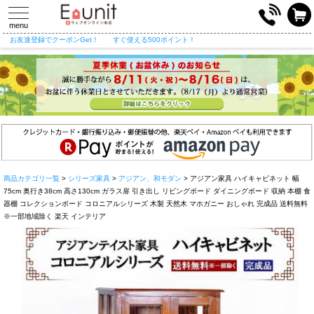
toggle
navigation
menu
お友達登録でクーポンGet！
すぐ使える500ポイント！
商品カテゴリ一覧
>
シリーズ家具
>
アジアン、和モダン
> アジアン家具 ハイキャビネット 幅
75cm 奥行き38cm 高さ130cm ガラス扉 引き出し リビングボード ダイニングボード 収納 本棚 食
器棚 コレクションボード コロニアルシリーズ 木製 天然木 マホガニー おしゃれ 完成品 送料無料
※一部地域除く 楽天 インテリア