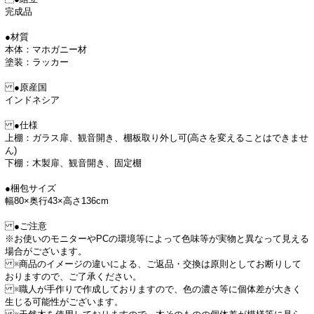
完成品
●材質
本体：マホガニー材
塗装：ラッカー
●原産国
インドネシア
●仕様
上棚：ガラス扉、観音開き、棚板取り外し可(高さを変えることはできませ
ん)
下棚：木製扉、観音開き、固定棚
●梱包サイズ
幅80×奥行43×高さ136cm
●ご注意
※お使いのモニターやPCの環境等によって色味等が実物と異なって見える
場合がございます。
※商品のイメージの違いによる、ご返品・交換は原則としてお断りして
おりますので、ご了承ください。
※職人が手作りで作成しておりますので、色の濃さ等に個体差が大きく
生じる可能性がございます。