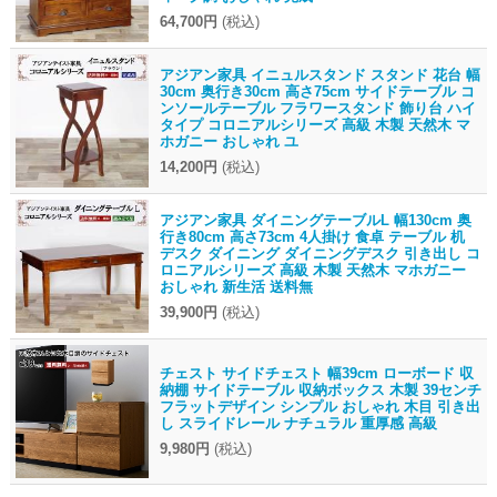
64,700円
(税込)
アジアン家具 イニュルスタンド スタンド 花台 幅
30cm 奥行き30cm 高さ75cm サイドテーブル コ
ンソールテーブル フラワースタンド 飾り台 ハイ
タイプ コロニアルシリーズ 高級 木製 天然木 マ
ホガニー おしゃれ ユ
14,200円
(税込)
アジアン家具 ダイニングテーブルL 幅130cm 奥
行き80cm 高さ73cm 4人掛け 食卓 テーブル 机
デスク ダイニング ダイニングデスク 引き出し コ
ロニアルシリーズ 高級 木製 天然木 マホガニー
おしゃれ 新生活 送料無
39,900円
(税込)
チェスト サイドチェスト 幅39cm ローボード 収
納棚 サイドテーブル 収納ボックス 木製 39センチ
フラットデザイン シンプル おしゃれ 木目 引き出
し スライドレール ナチュラル 重厚感 高級
9,980円
(税込)