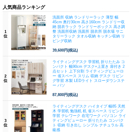
人気商品ランキング
洗面所 収納 ランドリーラック 薄型 幅
45cm 奥行30cm 高さ160cm ランドリー収
納 脱衣ラック ランドリーボックス 高さ調
整 洗面所収納 洗面所 脱衣所 脱衣場 サニ
1
位
タリーラック タオル収納 キッチン収納 リ
ビング収納
39,600円
(税込)
ライティングデスク 学習机 折りたたみ コ
ンパクト 幅90cm デスク+上置き 扉付き 2
点セット 上下分割 ライティングビューロ
ー 省スペース スリム 収納 デスク リビン
2
位
グ学習 木製 LEDライト スローダウンステ
ー パソ
87,800円
(税込)
ライティングデスク ハイタイプ 幅85 天然
木 学習机 勉強机 机 省スペース リビング
学習 テレワーク 在宅ワーク パソコン ライ
ティングビューロー 折りたたみ コンパク
3
位
ト 収納 引き出し シンプル ナチュラル 高
級感