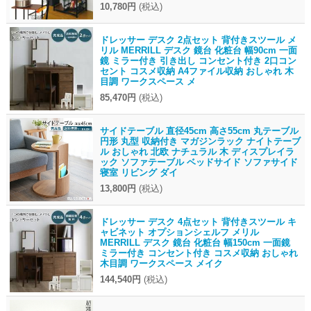
10,780円
(税込)
ドレッサー デスク 2点セット 背付きスツール メ
リル MERRILL デスク 鏡台 化粧台 幅90cm 一面
鏡 ミラー付き 引き出し コンセント付き 2口コン
セント コスメ収納 A4ファイル収納 おしゃれ 木
目調 ワークスペース メ
85,470円
(税込)
サイドテーブル 直径45cm 高さ55cm 丸テーブル
円形 丸型 収納付き マガジンラック ナイトテーブ
ル おしゃれ 北欧 ナチュラル 木 ディスプレイラ
ック ソファテーブル ベッドサイド ソファサイド
寝室 リビング ダイ
13,800円
(税込)
ドレッサー デスク 4点セット 背付きスツール キ
ャビネット オプションシェルフ メリル
MERRILL デスク 鏡台 化粧台 幅150cm 一面鏡
ミラー付き コンセント付き コスメ収納 おしゃれ
木目調 ワークスペース メイク
144,540円
(税込)