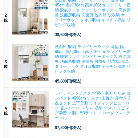
洗面所 収納 ランドリーラック 薄型 幅
45cm 奥行30cm 高さ160cm ランドリー収
納 脱衣ラック ランドリーボックス 高さ調
整 洗面所収納 洗面所 脱衣所 脱衣場 サニ
2
位
タリーラック タオル収納 キッチン収納 リ
ビング収納
39,600円
(税込)
洗面所 収納 ランドリーラック 薄型 幅
60cm 奥行30cm 高さ160cm ランドリー収
納 脱衣ラック ランドリーボックス 高さ調
整 洗面所収納 洗面所 脱衣所 脱衣場 サニ
3
位
タリーラック タオル収納 キッチン収納 リ
ビング収納
45,800円
(税込)
ライティングデスク 学習机 折りたたみ コ
ンパクト 幅90cm デスク+上置き 扉付き 2
点セット 上下分割 ライティングビューロ
ー 省スペース スリム 収納 デスク リビン
4
位
グ学習 木製 LEDライト スローダウンステ
ー パソ
87,800円
(税込)