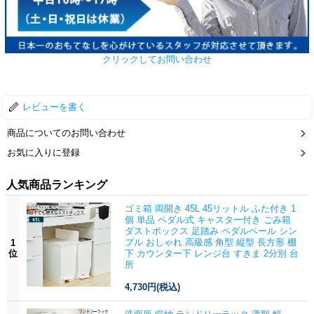
クリックしてお問い合わせ
レビューを書く
商品についてのお問い合わせ
お気に入りに登録
人気商品ランキング
ゴミ箱 両開き 45L 45リットル ふた付き 1
個 単品 ペダル式 キャスター付き ごみ箱
ダストボックス 足踏み ペダルペール シン
プル おしゃれ 高級感 角型 縦型 長方形 棚
1
位
下 カウンター下 レンジ台 すきま 2分別 台
所
4,730円
(税込)