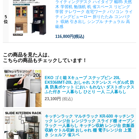
ライティングデスク ハイタイプ 幅85 天然
木 学習机 勉強机 机 省スペース リビング
学習 テレワーク 在宅ワーク パソコン ライ
ティングビューロー 折りたたみ コンパク
5
位
ト 収納 引き出し シンプル ナチュラル 高
級感
116,800円
(税込)
この商品を見た人は、
こちらの商品もチェックしています！
EKO ゴミ箱 Xキューブ ステップビン 20L
EK9368MT-20L おしゃれ ステンレス ペダル式 防
臭 防臭ポケット におい もれない ダストボックス
ふた付き 一人暮らし ひとり 一人 二人暮らし
23,100円
(税込)
キッチンラック マルチラック KR-600 キッチンラ
ック レンジ台 レンジラック スライド棚 オープン
ラック 一人暮らし キッチン収納 レンジ台 炊飯器
収納 ケトル収納 おしゃれ 棚 電子レンジ台 上置
き シェルフ 省スペ