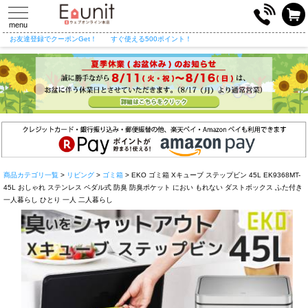
toggle
navigation
menu
お友達登録でクーポンGet！
すぐ使える500ポイント！
商品カテゴリ一覧
>
リビング
>
ゴミ箱
> EKO ゴミ箱 Xキューブ ステップビン 45L EK9368MT-
45L おしゃれ ステンレス ペダル式 防臭 防臭ポケット におい もれない ダストボックス ふた付き
一人暮らし ひとり 一人 二人暮らし