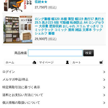
収納★★
27,750円
(税込)
ロング書棚 幅120 本棚 薄型 幅119 奥行17 奥行き
29.5 高さ215 8段 可動棚 転倒防止 A4 ロングセラ
ー 大容量 壁面収納 おしゃれ スリム すっきり コ
ミックラック コミック 漫画 雑誌 文庫本 ラック
シェルフ 書棚
29,900円
(税込)
商品検索
ホーム
マイページ
カート
ログイン
メルマガ申込/停止
特定商取引法に基づく表示
送料とお支払い方法について
個人情報の取扱いについて