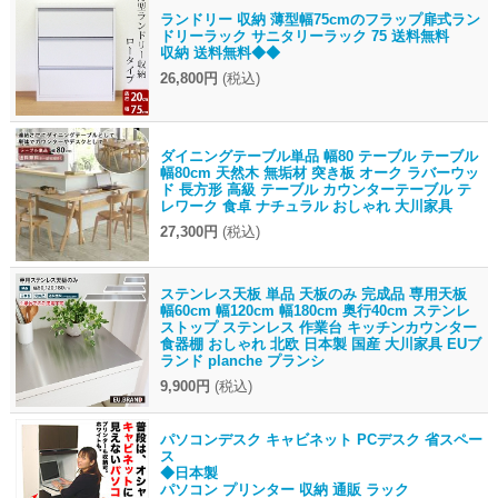
ランドリー 収納 薄型幅75cmのフラップ扉式ラン
ドリーラック サニタリーラック 75 送料無料
収納 送料無料◆◆
26,800円
(税込)
ダイニングテーブル単品 幅80 テーブル テーブル
幅80cm 天然木 無垢材 突き板 オーク ラバーウッ
ド 長方形 高級 テーブル カウンターテーブル テ
レワーク 食卓 ナチュラル おしゃれ 大川家具
27,300円
(税込)
ステンレス天板 単品 天板のみ 完成品 専用天板
幅60cm 幅120cm 幅180cm 奥行40cm ステンレ
ストップ ステンレス 作業台 キッチンカウンター
食器棚 おしゃれ 北欧 日本製 国産 大川家具 EUブ
ランド planche プランシ
9,900円
(税込)
パソコンデスク キャビネット PCデスク 省スペー
ス
◆日本製
パソコン プリンター 収納 通販 ラック