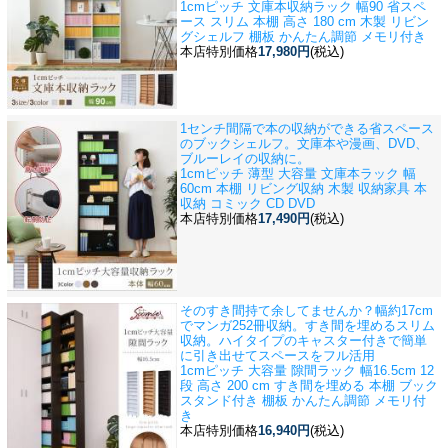
1cmピッチ 文庫本収納ラック 幅90 省スペ
ース スリム 本棚 高さ 180 cm 木製 リビン
グシェルフ 棚板 かんたん調節 メモリ付き
本店特別価格
17,980円
(税込)
1センチ間隔で本の収納ができる省スペース
のブックシェルフ。文庫本や漫画、DVD、
ブルーレイの収納に。
1cmピッチ 薄型 大容量 文庫本ラック 幅
60cm 本棚 リビング収納 木製 収納家具 本
収納 コミック CD DVD
本店特別価格
17,490円
(税込)
そのすき間持て余してませんか？幅約17cm
でマンガ252冊収納。すき間を埋めるスリム
収納。ハイタイプのキャスター付きで簡単
に引き出せてスペースをフル活用
1cmピッチ 大容量 隙間ラック 幅16.5cm 12
段 高さ 200 cm すき間を埋める 本棚 ブック
スタンド付き 棚板 かんたん調節 メモリ付
き
本店特別価格
16,940円
(税込)