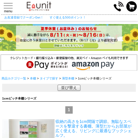
toggle
navigation
menu
お友達登録でクーポンGet！
すぐ使える500ポイント！
商品カテゴリ一覧
>
本棚
>
タイプで探す
>
薄型本棚
> 1cmピッチ本棚シリーズ
並び替え
1cmピッチ本棚シリーズ
1
収納の高さを1cm間隔で調節。無駄なスペ
ースを撃退する書棚。薄型だからお部屋が
広く使える、リビングに最適なブックシェ
ルフ。