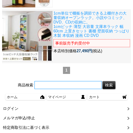
1cm単位で棚板を調節できる上棚付きの大
量収納オープンラック。小説やコミック、
DVD、CDの収納に。
1cmピッチ 薄型 大容量 文庫本ラック 幅
60cm 上置きセット 書棚 壁面収納 つっぱり
木製 本収納 漫画 CD DVD
事前販売予約受付中
本店特別価格
27,490円
(税込)
1
商品検索
ホーム
マイページ
カート
ログイン
メルマガ申込/停止
特定商取引法に基づく表示