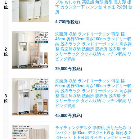
プル おしゃれ 高級感 角型 縦型 長方形 棚
1
位
下 カウンター下 レンジ台 すきま 2分別 台
所
4,730円
(税込)
洗面所 収納 ランドリーラック 薄型 幅
45cm 奥行30cm 高さ160cm ランドリー収
納 脱衣ラック ランドリーボックス 高さ調
整 洗面所収納 洗面所 脱衣所 脱衣場 サニ
2
位
タリーラック タオル収納 キッチン収納 リ
ビング収納
39,600円
(税込)
洗面所 収納 ランドリーラック 薄型 幅
60cm 奥行30cm 高さ160cm ランドリー収
納 脱衣ラック ランドリーボックス 高さ調
整 洗面所収納 洗面所 脱衣所 脱衣場 サニ
3
位
タリーラック タオル収納 キッチン収納 リ
ビング収納
45,800円
(税込)
ライティングデスク 学習机 折りたたみ コ
ンパクト 幅90cm デスク+上置き 扉付き 2
点セット 上下分割 ライティングビューロ