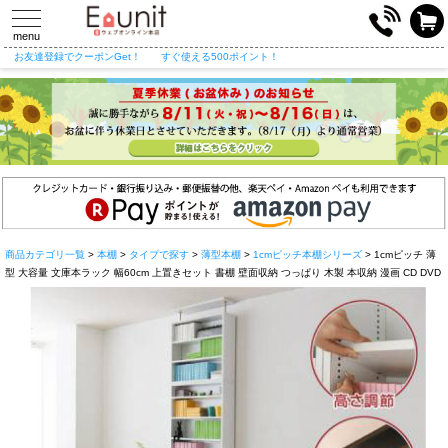
toggle
navigation
menu
お友達登録でクーポンGet！
すぐ使える500ポイント！
商品カテゴリ一覧
>
本棚
>
タイプで探す
>
薄型本棚
>
1cmピッチ本棚シリーズ
> 1cmピッチ 薄
型 大容量 文庫本ラック 幅60cm 上置きセット 書棚 壁面収納 つっぱり 木製 本収納 漫画 CD DVD