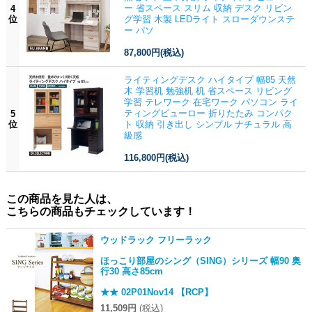
ー 省スペース スリム 収納 デスク リビン
4
位
グ学習 木製 LEDライト スローダウンステ
ー パソ
87,800円
(税込)
ライティングデスク ハイタイプ 幅85 天然
木 学習机 勉強机 机 省スペース リビング
学習 テレワーク 在宅ワーク パソコン ライ
ティングビューロー 折りたたみ コンパク
5
位
ト 収納 引き出し シンプル ナチュラル 高
級感
116,800円
(税込)
この商品を見た人は、
こちらの商品もチェックしています！
ウッドラック フリーラック
ほっこり部屋のシング（SING）シリーズ 幅90 奥
行30 高さ85cm
★★ 02P01Nov14 【RCP】
11,509円
(税込)