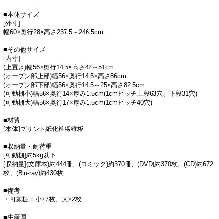
■本体サイズ
[外寸]
幅60×奥行28×高さ237.5～246.5cm
■その他サイズ
[内寸]
(上置き)幅56×奥行14.5×高さ42～51cm
(オープン部上部)幅56×奥行14.5×高さ86cm
(オープン部下部)幅56×奥行14.5～25×高さ82.5cm
(可動棚小)幅56×奥行14×厚み1.5cm(1cmピッチ上段63穴、下段31穴)
(可動棚大)幅56×奥行17×厚み1.5cm(1cmピッチ40穴)
■材質
[本体]プリント紙化粧繊維板
■収納量・耐荷重
[可動棚]約5kg以下
[収納量](文庫本)約444冊、(コミック)約370冊、(DVD)約370枚、(CD)約672
枚、(Blu-ray)約430枚
■備考
・可動棚：小×7枚、大×2枚
■生産国