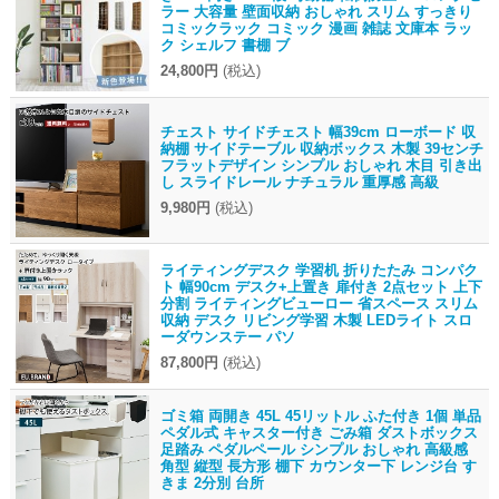
ラー 大容量 壁面収納 おしゃれ スリム すっきり
コミックラック コミック 漫画 雑誌 文庫本 ラッ
ク シェルフ 書棚 ブ
24,800円
(税込)
チェスト サイドチェスト 幅39cm ローボード 収
納棚 サイドテーブル 収納ボックス 木製 39センチ
フラットデザイン シンプル おしゃれ 木目 引き出
し スライドレール ナチュラル 重厚感 高級
9,980円
(税込)
ライティングデスク 学習机 折りたたみ コンパク
ト 幅90cm デスク+上置き 扉付き 2点セット 上下
分割 ライティングビューロー 省スペース スリム
収納 デスク リビング学習 木製 LEDライト スロ
ーダウンステー パソ
87,800円
(税込)
ゴミ箱 両開き 45L 45リットル ふた付き 1個 単品
ペダル式 キャスター付き ごみ箱 ダストボックス
足踏み ペダルペール シンプル おしゃれ 高級感
角型 縦型 長方形 棚下 カウンター下 レンジ台 す
きま 2分別 台所