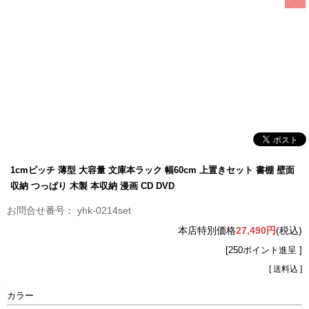
1cmピッチ 薄型 大容量 文庫本ラック 幅60cm 上置きセット 書棚 壁面
収納 つっぱり 木製 本収納 漫画 CD DVD
yhk-0214set
本店特別価格
27,490円
(税込)
[250ポイント進呈 ]
[ 送料込 ]
カラー