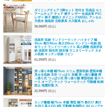
ダイニングチェア 2脚セット 肘付き 完成品 セミ
アームチェア チェア 椅子 レザー 合成皮革 PVC
レザー 椅子 腰掛け ダイニングANSEL アンセル
天然木 無垢材 北欧家具 大川家具 おしゃれ
58,000円
(税込)
洗面所 収納 ランドリーラック ハイタイプ 幅
45cm 奥行40cm 高さ200cm ランドリー収納 脱
衣ラック ランドリーボックス 高さ調整 洗面所収
納 洗面所 脱衣所 脱衣場 サニタリーラック タオ
ル収納 キッチン収納 リビン
61,050円
(税込)
突っ張り本棚 幅75cm スリム 壁面収納 壁面本棚
見せる収納 天井 つっぱり 本棚 突っ張り書棚 突
っ張り式 つっぱり式 突っ張り棚 薄型収納 省スペ
ース オープンラック ウォールラック 可動棚 転倒
防止 地震対策 大
22,990円
(税込)
ロング書棚 幅75cm 本棚 薄型 幅75 奥行17 奥行
き29.5 高さ215 8段 可動棚 転倒防止 A4 ロングセ