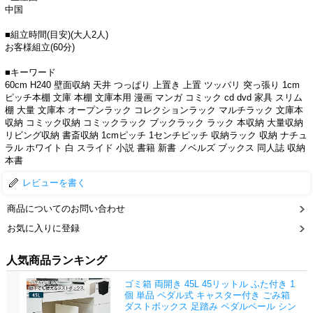
中国
■組立時間(目安)(大人2人)
お客様組立(60分)
■キーワード
60cm H240 壁面収納 天井 つっぱり 上置き 上置 ツッパリ 突っ張り 1cm
ピッチ本棚 文庫 本棚 文庫本用 漫画 マンガ コミック cd dvd 家具 スリム
棚 大量 文庫本 オープンラック コレクションラック マルチラック 文庫本
収納 コミック収納 コミックラック ブックラック ラック 本収納 大量収納
リビング収納 書斎収納 1cmピッチ 1センチピッチ 収納ラック 収納 ナチュ
ラル ホワイト 白 スライド 小説 書籍 新書 ノベルズ ブックス 同人誌 収納
本書
レビューを書く
商品についてのお問い合わせ
お気に入りに登録
人気商品ランキング
ゴミ箱 両開き 45L 45リットル ふた付き 1
個 単品 ペダル式 キャスター付き ごみ箱
ダストボックス 足踏み ペダルペール シン