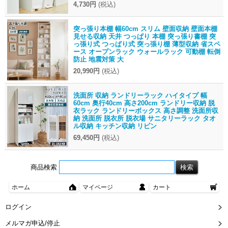
4,730円
(税込)
突っ張り本棚 幅60cm スリム 壁面収納 壁面本棚
見せる収納 天井 つっぱり 本棚 突っ張り書棚 突
っ張り式 つっぱり式 突っ張り棚 薄型収納 省スペ
ース オープンラック ウォールラック 可動棚 転倒
防止 地震対策 大
20,990円
(税込)
洗面所 収納 ランドリーラック ハイタイプ 幅
60cm 奥行40cm 高さ200cm ランドリー収納 脱
衣ラック ランドリーボックス 高さ調整 洗面所収
納 洗面所 脱衣所 脱衣場 サニタリーラック タオ
ル収納 キッチン収納 リビン
69,450円
(税込)
商品検索
ホーム
マイページ
カート
ログイン
メルマガ申込/停止