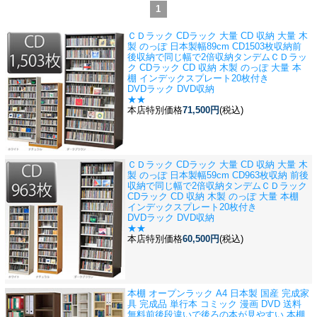
1
ＣＤラック CDラック 大量 CD 収納 大量 木
製 のっぽ 日本製
幅89cm CD1503枚収納前
後収納で同じ幅で2倍収納タンデムＣＤラッ
ク CDラック CD 収納 木製 のっぽ 大量 本
棚 インデックスプレート20枚付き
DVDラック DVD収納
★★
本店特別価格
71,500円
(税込)
ＣＤラック CDラック 大量 CD 収納 大量 木
製 のっぽ 日本製
幅59cm CD963枚収納 前後
収納で同じ幅で2倍収納タンデムＣＤラック
CDラック CD 収納 木製 のっぽ 大量 本棚
インデックスプレート20枚付き
DVDラック DVD収納
★★
本店特別価格
60,500円
(税込)
本棚 オープンラック A4 日本製 国産 完成家
具 完成品 単行本 コミック 漫画 DVD 送料
無料
前後段違いで後ろの本が見やすい 本棚