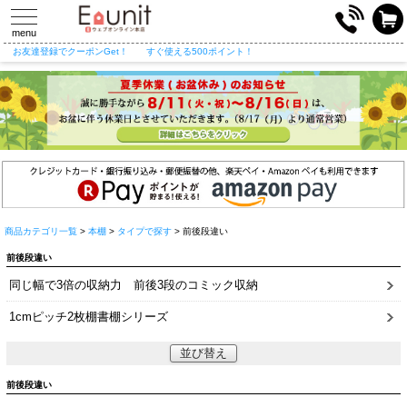
toggle
navigation
menu
お友達登録でクーポンGet！
すぐ使える500ポイント！
商品カテゴリ一覧
>
本棚
>
タイプで探す
> 前後段違い
前後段違い
同じ幅で3倍の収納力 前後3段のコミック収納
1cmピッチ2枚棚書棚シリーズ
並び替え
前後段違い