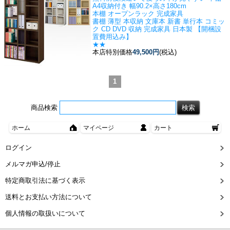
A4収納付き 幅90.2×高さ180cm
本棚 オープンラック 完成家具
書棚 薄型 本収納 文庫本 新書 単行本 コミッ
ク CD DVD 収納 完成家具 日本製 【開梱設
置費用込み】
★★
本店特別価格
49,500円
(税込)
1
商品検索
ホーム
マイページ
カート
ログイン
メルマガ申込/停止
特定商取引法に基づく表示
送料とお支払い方法について
個人情報の取扱いについて