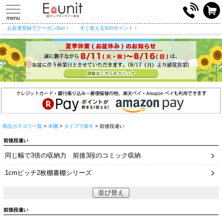
toggle
navigation
menu
お友達登録でクーポンGet！
すぐ使える500ポイント！
商品カテゴリ一覧
>
本棚
>
タイプで探す
> 前後段違い
前後段違い
同じ幅で3倍の収納力 前後3段のコミック収納
1cmピッチ2枚棚書棚シリーズ
並び替え
前後段違い