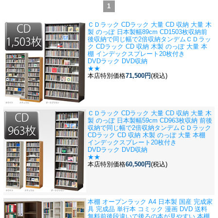
1
ＣＤラック CDラック 大量 CD 収納 大量 木
製 のっぽ 日本製
幅89cm CD1503枚収納前
後収納で同じ幅で2倍収納タンデムＣＤラッ
ク CDラック CD 収納 木製 のっぽ 大量 本
棚 インデックスプレート20枚付き
DVDラック DVD収納
★★
本店特別価格
71,500円
(税込)
ＣＤラック CDラック 大量 CD 収納 大量 木
製 のっぽ 日本製
幅59cm CD963枚収納 前後
収納で同じ幅で2倍収納タンデムＣＤラック
CDラック CD 収納 木製 のっぽ 大量 本棚
インデックスプレート20枚付き
DVDラック DVD収納
★★
本店特別価格
60,500円
(税込)
本棚 オープンラック A4 日本製 国産 完成家
具 完成品 単行本 コミック 漫画 DVD 送料
無料
前後段違いで後ろの本が見やすい 本棚