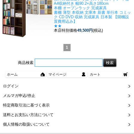
A4収納付き 幅90.2×高さ180cm
本棚 オープンラック 完成家具
書棚 薄型 本収納 文庫本 新書 単行本 コミッ
ク CD DVD 収納 完成家具 日本製 【開梱設
置費用込み】
★★
本店特別価格
49,500円
(税込)
1
商品検索
ホーム
マイページ
カート
ログイン
メルマガ申込/停止
特定商取引法に基づく表示
送料とお支払い方法について
個人情報の取扱いについて