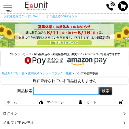
toggle
navigation
menu
お友達登録でクーポンGet！
すぐ使える500ポイント！
商品カテゴリ一覧
>
玄関収納
>
シューズラック、靴箱
> シンプル玄関収納
現在登録されている商品はありません
商品検索
ホーム
マイページ
カート
ログイン
メルマガ申込/停止