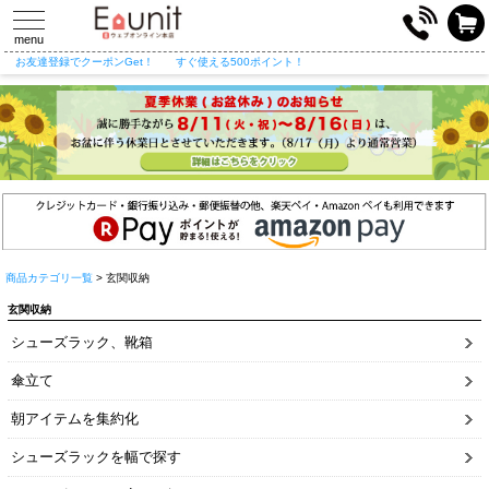
toggle
navigation
menu
お友達登録でクーポンGet！
すぐ使える500ポイント！
商品カテゴリ一覧
> 玄関収納
玄関収納
シューズラック、靴箱
傘立て
朝アイテムを集約化
シューズラックを幅で探す