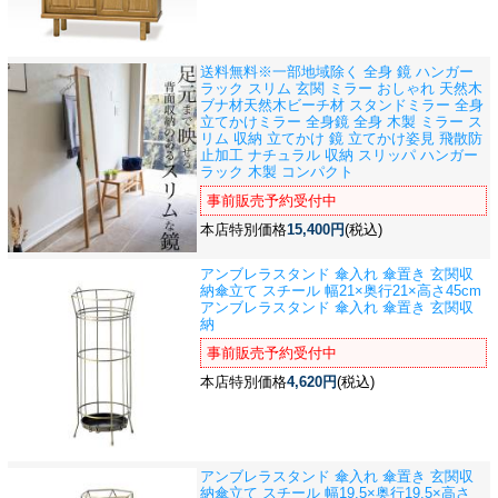
送料無料※一部地域除く 全身 鏡 ハンガー
ラック スリム 玄関 ミラー おしゃれ 天然木
ブナ材
天然木ビーチ材 スタンドミラー 全身
立てかけミラー 全身鏡 全身 木製 ミラー ス
リム 収納 立てかけ 鏡 立てかけ姿見 飛散防
止加工 ナチュラル 収納 スリッパ ハンガー
ラック 木製 コンパクト
事前販売予約受付中
本店特別価格
15,400円
(税込)
アンブレラスタンド 傘入れ 傘置き 玄関収
納
傘立て スチール 幅21×奥行21×高さ45cm
アンブレラスタンド 傘入れ 傘置き 玄関収
納
事前販売予約受付中
本店特別価格
4,620円
(税込)
アンブレラスタンド 傘入れ 傘置き 玄関収
納
傘立て スチール 幅19.5×奥行19.5×高さ