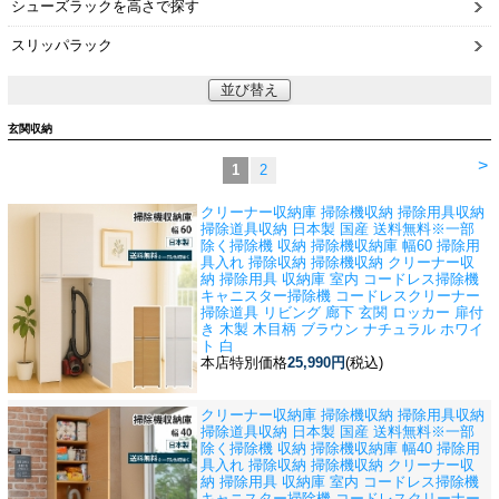
シューズラックを高さで探す
スリッパラック
並び替え
玄関収納
>
1
2
クリーナー収納庫 掃除機収納 掃除用具収納
掃除道具収納 日本製 国産 送料無料※一部
除く
掃除機 収納 掃除機収納庫 幅60 掃除用
具入れ 掃除収納 掃除機収納 クリーナー収
納 掃除用具 収納庫 室内 コードレス掃除機
キャニスター掃除機 コードレスクリーナー
掃除道具 リビング 廊下 玄関 ロッカー 扉付
き 木製 木目柄 ブラウン ナチュラル ホワイ
ト 白
本店特別価格
25,990円
(税込)
クリーナー収納庫 掃除機収納 掃除用具収納
掃除道具収納 日本製 国産 送料無料※一部
除く
掃除機 収納 掃除機収納庫 幅40 掃除用
具入れ 掃除収納 掃除機収納 クリーナー収
納 掃除用具 収納庫 室内 コードレス掃除機
キャニスター掃除機 コードレスクリーナー