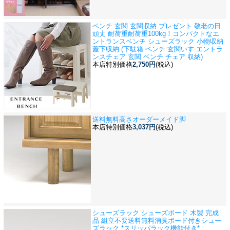
ベンチ 玄関 玄関収納 プレゼント 敬老の日
頑丈 耐荷重
耐荷重100kg！コンパクトなエ
ントランスベンチ シューズラック 小物収納
蓋下収納 (下駄箱 ベンチ 玄関いす エントラ
ンスチェア 玄関 ベンチ チェア 収納)
本店特別価格
2,750円
(税込)
送料無料
高さオーダーメイド脚
本店特別価格
3,037円
(税込)
シューズラック シューズボード 木製 完成
品 組立不要送料無料
消臭ボード付きシュー
ズラック *スリッパラック機能付き*