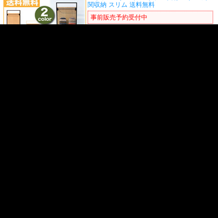
関収納 スリム 送料無料
事前販売予約受付中
本店特別価格
8,580円
(税込)
スリッパラック スリッパ収納 玄関収納 ス
リム 送料無料
事前販売予約受付中
本店特別価格
4,378円
(税込)
今日、傘が必要か LEDの色で知らせてくれ
る傘立て
au 光る 傘立て umbrella stand
KDDI アンブレラスタンドLED おしゃれ ス
マホ
事前販売予約受付中