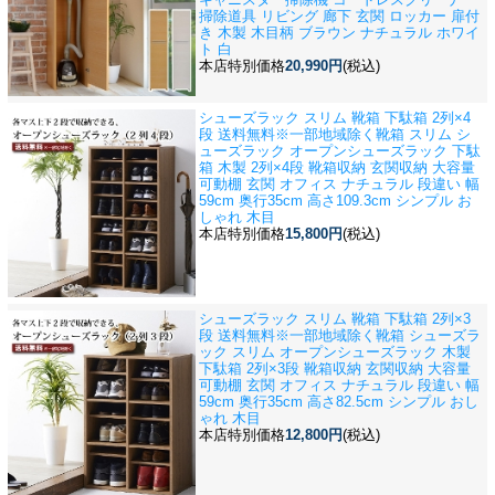
掃除道具 リビング 廊下 玄関 ロッカー 扉付
き 木製 木目柄 ブラウン ナチュラル ホワイ
ト 白
本店特別価格
20,990円
(税込)
シューズラック スリム 靴箱 下駄箱 2列×4
段 送料無料※一部地域除く
靴箱 スリム シ
ューズラック オープンシューズラック 下駄
箱 木製 2列×4段 靴箱収納 玄関収納 大容量
可動棚 玄関 オフィス ナチュラル 段違い 幅
59cm 奥行35cm 高さ109.3cm シンプル お
しゃれ 木目
本店特別価格
15,800円
(税込)
シューズラック スリム 靴箱 下駄箱 2列×3
段 送料無料※一部地域除く
靴箱 シューズラ
ック スリム オープンシューズラック 木製
下駄箱 2列×3段 靴箱収納 玄関収納 大容量
可動棚 玄関 オフィス ナチュラル 段違い 幅
59cm 奥行35cm 高さ82.5cm シンプル おし
ゃれ 木目
本店特別価格
12,800円
(税込)