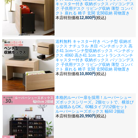
キャスター付き 収納ボックス パソコンデス
ク 子供用デスク リビング収納 薄型 コンバ
クト 座れる 椅子 玄関 玄関収納 荷物置き
本店特別価格
12,800円
(税込)
送料無料 キャスター付き ベンチ型 収納ボ
ックス ナチュラル 木目 ベンチボックス 高
さ41.1cm
ベンチ型収納ボックス ベンチボッ
クス 4060 高さ41.1cm エントランスベンチ
キャスター付き 収納ボックス パソコンデス
ク 子供用デスク リビング収納 薄型 コンバ
クト 座れる 椅子 玄関 玄関収納 荷物置き
本店特別価格
10,800円
(税込)
本格的ルーバー扉を採用！ルーバーシュー
ズボックスシリーズ。2個セットで、横並び
も縦積みもOK。60幅タイプの2個セット
ルーバーシューズボックス 幅60 2個組
本店特別価格
20,990円
(税込)