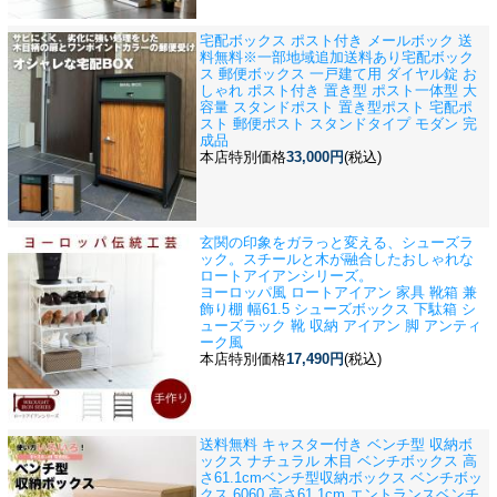
宅配ボックス ポスト付き メールボック 送
料無料※一部地域追加送料あり
宅配ボック
ス 郵便ボックス 一戸建て用 ダイヤル錠 お
しゃれ ポスト付き 置き型 ポスト一体型 大
容量 スタンドポスト 置き型ポスト 宅配ポ
スト 郵便ポスト スタンドタイプ モダン 完
成品
本店特別価格
33,000円
(税込)
玄関の印象をガラっと変える、シューズラ
ック。スチールと木が融合したおしゃれな
ロートアイアンシリーズ。
ヨーロッパ風 ロートアイアン 家具 靴箱 兼
飾り棚 幅61.5 シューズボックス 下駄箱 シ
ューズラック 靴 収納 アイアン 脚 アンティ
ーク風
本店特別価格
17,490円
(税込)
送料無料 キャスター付き ベンチ型 収納ボ
ックス ナチュラル 木目 ベンチボックス 高
さ61.1cm
ベンチ型収納ボックス ベンチボッ
クス 6060 高さ61.1cm エントランスベンチ