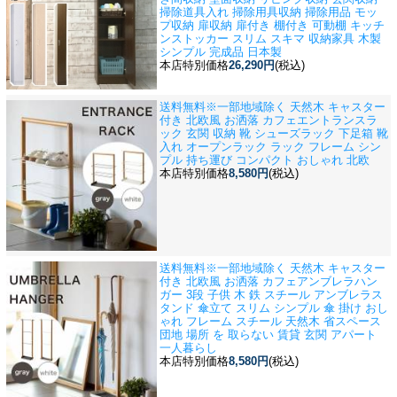
掃除道具入れ 掃除用具収納 掃除用品 モッ
プ収納 扉収納 扉付き 棚付き 可動棚 キッチ
ンストッカー スリム スキマ 収納家具 木製
シンプル 完成品 日本製
本店特別価格
26,290円
(税込)
送料無料※一部地域除く 天然木 キャスター
付き 北欧風 お洒落 カフェ
エントランスラ
ック 玄関 収納 靴 シューズラック 下足箱 靴
入れ オープンラック ラック フレーム シン
プル 持ち運び コンパクト おしゃれ 北欧
本店特別価格
8,580円
(税込)
送料無料※一部地域除く 天然木 キャスター
付き 北欧風 お洒落 カフェ
アンブレラハン
ガー 3段 子供 木 鉄 スチール アンブレラス
タンド 傘立て スリム シンプル 傘 掛け おし
ゃれ フレーム スチール 天然木 省スペース
団地 場所 を 取らない 賃貸 玄関 アパート
一人暮らし
本店特別価格
8,580円
(税込)