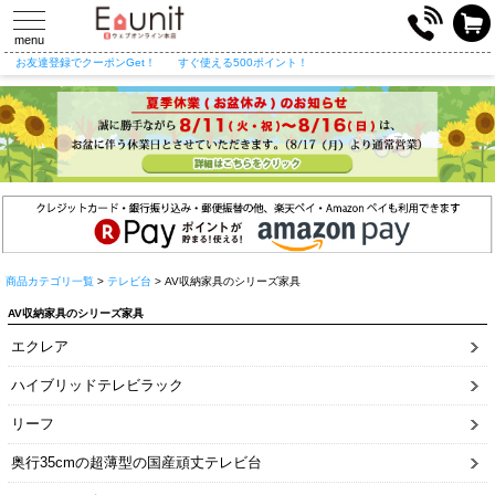
toggle
navigation
menu
お友達登録でクーポンGet！
すぐ使える500ポイント！
商品カテゴリ一覧
>
テレビ台
> AV収納家具のシリーズ家具
AV収納家具のシリーズ家具
エクレア
ハイブリッドテレビラック
リーフ
奥行35cmの超薄型の国産頑丈テレビ台