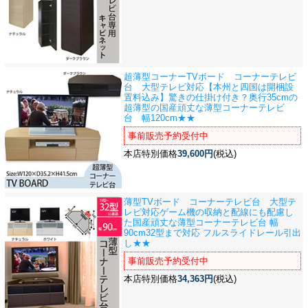
超薄型コーナーTVボード コーナーテレビ
台 大型テレビ対応
【本州と四国は開梱設
置料込み】驚きの仕掛け付き？奥行35cmの
超薄型の国産頑丈な薄型コーナーテレビ
台 幅120cm★★
事前販売予約受付中
本店特別価格
39,600円
(税込)
薄型TVボード コーナーテレビ台 大型テ
レビ対応
ゲーム機の収納と配線にも配慮し
た国産頑丈な薄型コーナーテレビ台 幅
90cm32型まで対応 フルスライドレール引出
し★★
事前販売予約受付中
本店特別価格
34,363円
(税込)