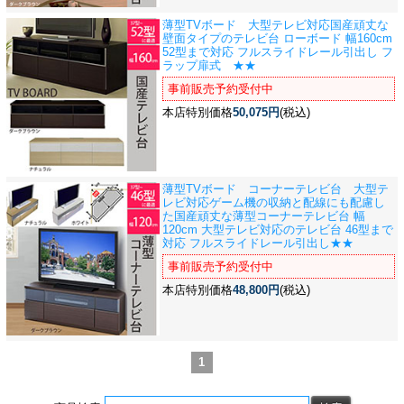
薄型TVボード 大型テレビ対応
国産頑丈な
壁面タイプのテレビ台 ローボード 幅160cm
52型まで対応 フルスライドレール引出し フ
ラップ扉式 ★★
事前販売予約受付中
本店特別価格
50,075円
(税込)
薄型TVボード コーナーテレビ台 大型テ
レビ対応
ゲーム機の収納と配線にも配慮し
た国産頑丈な薄型コーナーテレビ台 幅
120cm 大型テレビ対応のテレビ台 46型まで
対応 フルスライドレール引出し★★
事前販売予約受付中
本店特別価格
48,800円
(税込)
1