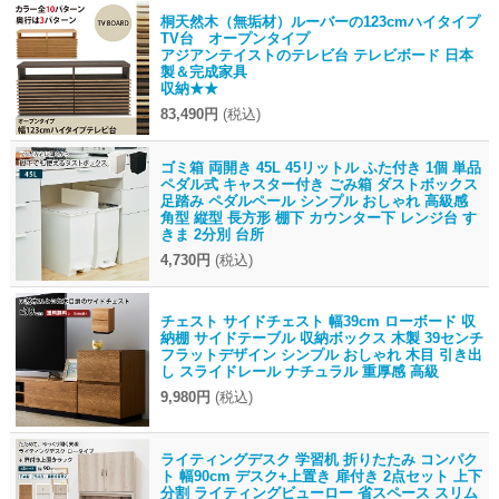
桐天然木（無垢材）ルーバーの123cmハイタイプ
TV台 オープンタイプ
アジアンテイストのテレビ台 テレビボード 日本
製＆完成家具
収納★★
83,490円
(税込)
ゴミ箱 両開き 45L 45リットル ふた付き 1個 単品
ペダル式 キャスター付き ごみ箱 ダストボックス
足踏み ペダルペール シンプル おしゃれ 高級感
角型 縦型 長方形 棚下 カウンター下 レンジ台 す
きま 2分別 台所
4,730円
(税込)
チェスト サイドチェスト 幅39cm ローボード 収
納棚 サイドテーブル 収納ボックス 木製 39センチ
フラットデザイン シンプル おしゃれ 木目 引き出
し スライドレール ナチュラル 重厚感 高級
9,980円
(税込)
ライティングデスク 学習机 折りたたみ コンパク
ト 幅90cm デスク+上置き 扉付き 2点セット 上下
分割 ライティングビューロー 省スペース スリム