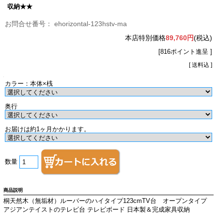
収納★★
ehorizontal-123hstv-ma
本店特別価格
89,760円
(税込)
[816ポイント進呈 ]
[ 送料込 ]
カラー：本体×桟
奥行
お届けは約1ヶ月かかります。
数量
商品説明
桐天然木（無垢材）ルーバーのハイタイプ123cmTV台 オープンタイプ
アジアンテイストのテレビ台 テレビボード 日本製＆完成家具収納