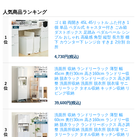
人気商品ランキング
ゴミ箱 両開き 45L 45リットル ふた付き 1
個 単品 ペダル式 キャスター付き ごみ箱
ダストボックス 足踏み ペダルペール シン
プル おしゃれ 高級感 角型 縦型 長方形 棚
1
位
下 カウンター下 レンジ台 すきま 2分別 台
所
4,730円
(税込)
洗面所 収納 ランドリーラック 薄型 幅
45cm 奥行30cm 高さ160cm ランドリー収
納 脱衣ラック ランドリーボックス 高さ調
整 洗面所収納 洗面所 脱衣所 脱衣場 サニ
2
位
タリーラック タオル収納 キッチン収納 リ
ビング収納
39,600円
(税込)
洗面所 収納 ランドリーラック 薄型 幅
60cm 奥行30cm 高さ160cm ランドリー収
納 脱衣ラック ランドリーボックス 高さ調
整 洗面所収納 洗面所 脱衣所 脱衣場 サニ
3
位
タリーラック タオル収納 キッチン収納 リ