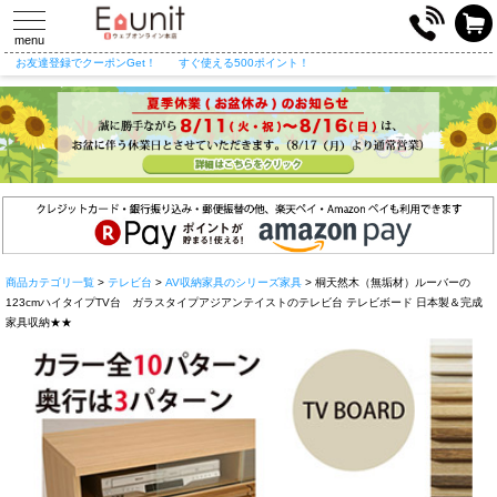
toggle
navigation
menu
お友達登録でクーポンGet！
すぐ使える500ポイント！
商品カテゴリ一覧
>
テレビ台
>
AV収納家具のシリーズ家具
> 桐天然木（無垢材）ルーバーの
123cmハイタイプTV台 ガラスタイプアジアンテイストのテレビ台 テレビボード 日本製＆完成
家具収納★★