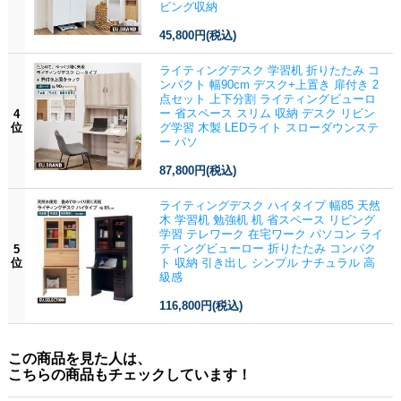
ビング収納
45,800円
(税込)
ライティングデスク 学習机 折りたたみ コ
ンパクト 幅90cm デスク+上置き 扉付き 2
点セット 上下分割 ライティングビューロ
ー 省スペース スリム 収納 デスク リビン
4
位
グ学習 木製 LEDライト スローダウンステ
ー パソ
87,800円
(税込)
ライティングデスク ハイタイプ 幅85 天然
木 学習机 勉強机 机 省スペース リビング
学習 テレワーク 在宅ワーク パソコン ライ
ティングビューロー 折りたたみ コンパク
5
位
ト 収納 引き出し シンプル ナチュラル 高
級感
116,800円
(税込)
この商品を見た人は、
こちらの商品もチェックしています！