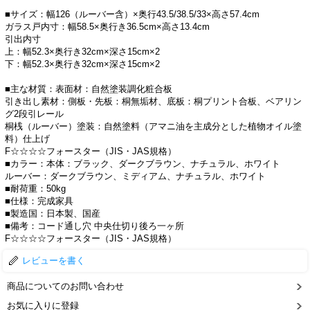
■サイズ：幅126（ルーバー含）×奥行43.5/38.5/33×高さ57.4cm
ガラス戸内寸：幅58.5×奥行き36.5cm×高さ13.4cm
引出内寸
上：幅52.3×奥行き32cm×深さ15cm×2
下：幅52.3×奥行き32cm×深さ15cm×2
■主な材質：表面材：自然塗装調化粧合板
引き出し素材：側板・先板：桐無垢材、底板：桐プリント合板、ベアリン
グ2段引レール
桐桟（ルーバー）塗装：自然塗料（アマニ油を主成分とした植物オイル塗
料）仕上げ
F☆☆☆☆フォースター（JIS・JAS規格）
■カラー：本体：ブラック、ダークブラウン、ナチュラル、ホワイト
ルーバー：ダークブラウン、ミディアム、ナチュラル、ホワイト
■耐荷重：50kg
■仕様：完成家具
■製造国：日本製、国産
■備考：コード通し穴 中央仕切り後ろ一ヶ所
F☆☆☆☆フォースター（JIS・JAS規格）
レビューを書く
商品についてのお問い合わせ
お気に入りに登録