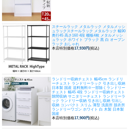
スチールラック メタルラック メタルメッシ
ュラック
スチールラック メタルラック 幅90
奥行45 高さ160 4段 棚板4枚 メタルメッシ
ュラック ホワイト ブラック 黒 白 オープン
ラック おしゃれ
本店特別価格
17,930円
(税込)
ランドリー収納チェスト 幅45cm ランドリ
ーチェスト ランドリーラック 引き出し収納
日本製 国産 送料無料※一部除く
ランドリー
チェスト 幅45 4段 ランドリー収納チェスト
隙間収納 サニタリーチェスト ランドリーラ
ック ランドリー収納 引き出し収納 引出し
収納 コンパクト スリム 薄型 洗面所 脱衣所
ランドリーワゴン ホワイト 白 木製 日本製
国産
本店特別価格
17,900円
(税込)