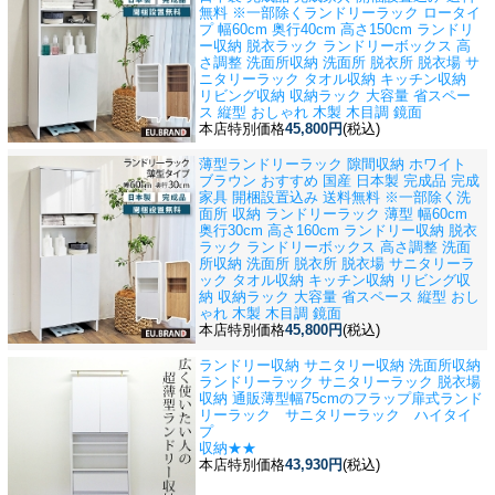
無料 ※一部除く
ランドリーラック ロータイ
プ 幅60cm 奥行40cm 高さ150cm ランドリ
ー収納 脱衣ラック ランドリーボックス 高
さ調整 洗面所収納 洗面所 脱衣所 脱衣場 サ
ニタリーラック タオル収納 キッチン収納
リビング収納 収納ラック 大容量 省スペー
ス 縦型 おしゃれ 木製 木目調 鏡面
本店特別価格
45,800円
(税込)
薄型ランドリーラック 隙間収納 ホワイト
ブラウン おすすめ 国産 日本製 完成品 完成
家具 開梱設置込み 送料無料 ※一部除く
洗
面所 収納 ランドリーラック 薄型 幅60cm
奥行30cm 高さ160cm ランドリー収納 脱衣
ラック ランドリーボックス 高さ調整 洗面
所収納 洗面所 脱衣所 脱衣場 サニタリーラ
ック タオル収納 キッチン収納 リビング収
納 収納ラック 大容量 省スペース 縦型 おし
ゃれ 木製 木目調 鏡面
本店特別価格
45,800円
(税込)
ランドリー収納 サニタリー収納 洗面所収納
ランドリーラック サニタリーラック 脱衣場
収納 通販
薄型幅75cmのフラップ扉式ランド
リーラック サニタリーラック ハイタイ
プ
収納★★
本店特別価格
43,930円
(税込)