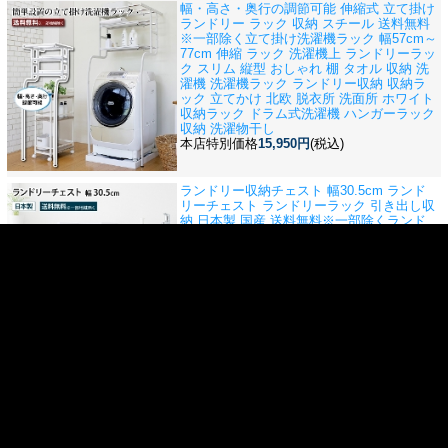
幅・高さ・奥行の調節可能 伸縮式 立て掛け
ランドリー ラック 収納 スチール 送料無料
※一部除く
立て掛け洗濯機ラック 幅57cm～
77cm 伸縮 ラック 洗濯機上 ランドリーラッ
ク スリム 縦型 おしゃれ 棚 タオル 収納 洗
濯機 洗濯機ラック ランドリー収納 収納ラ
ック 立てかけ 北欧 脱衣所 洗面所 ホワイト
収納ラック ドラム式洗濯機 ハンガーラック
収納 洗濯物干し
本店特別価格
15,950円
(税込)
ランドリー収納チェスト 幅30.5cm ランド
リーチェスト ランドリーラック 引き出し収
納 日本製 国産 送料無料※一部除く
ランド
リーチェスト 幅30 4段 ランドリー収納チェ
スト 隙間収納 サニタリーチェスト ランド
リーラック ランドリー収納 引き出し収納
引出し収納 コンパクト スリム 薄型 洗面所
脱衣所 ランドリーワゴン ホワイト 白 木製
日本製 国産
本店特別価格
15,899円
(税込)
1
商品検索