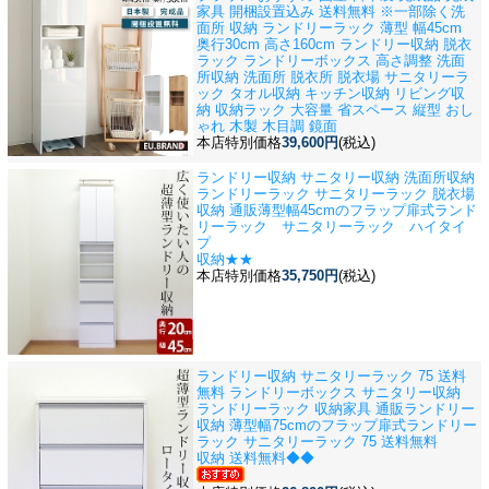
家具 開梱設置込み 送料無料 ※一部除く
洗
面所 収納 ランドリーラック 薄型 幅45cm
奥行30cm 高さ160cm ランドリー収納 脱衣
ラック ランドリーボックス 高さ調整 洗面
所収納 洗面所 脱衣所 脱衣場 サニタリーラ
ック タオル収納 キッチン収納 リビング収
納 収納ラック 大容量 省スペース 縦型 おし
ゃれ 木製 木目調 鏡面
本店特別価格
39,600円
(税込)
ランドリー収納 サニタリー収納 洗面所収納
ランドリーラック サニタリーラック 脱衣場
収納 通販
薄型幅45cmのフラップ扉式ランド
リーラック サニタリーラック ハイタイ
プ
収納★★
本店特別価格
35,750円
(税込)
ランドリー収納 サニタリーラック 75 送料
無料 ランドリーボックス サニタリー収納
ランドリーラック 収納家具 通販
ランドリー
収納 薄型幅75cmのフラップ扉式ランドリー
ラック サニタリーラック 75 送料無料
収納 送料無料◆◆