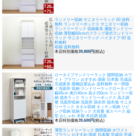
ランドリー収納 サニタリーラック 60 送料
無料 ランドリーボックス サニタリー収納
ランドリーラック 収納家具 通販
ランドリー
収納 薄型幅60cmのフラップ扉式ランドリー
ラック サニタリーラック ハイタイプ 60 送
料無料
収納 送料無料
本店特別価格
39,800円
(税込)
ロータイプランドリーラック 隙間収納 ホワ
イト ブラウン おすすめ 国産 日本製 完成品
完成家具 開梱設置込み 送料無料 ※一部除
く
洗面所 収納 ランドリーラックロータイプ
幅45cm 奥行40cm 高さ150cm ランドリー収
納 脱衣ラック ランドリーボックス 高さ調
整 洗面所収納 洗面所 脱衣所 脱衣場 サニタ
リーラック タオル収納 キッチン収納 リビ
ング収納 収納ラック 大容量 省スペース 縦
型 おしゃれ 木製 木目調 鏡面
本店特別価格
39,600円
(税込)
薄型ランドリーラック 隙間収納 ホワイト
ブラウン おすすめ 国産 日本製 完成品 完成