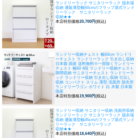
ランドリーラック サニタリーラック 脱衣場
収納 通販
薄型幅60cmのフラップ扉式ランド
リーラック サニタリーラック
収納★★
本店特別価格
20,700円
(税込)
ランドリー収納チェスト 幅60cm ランドリ
ーチェスト ランドリーラック 引き出し収納
日本製 国産 送料無料※一部除く
ランドリー
チェスト 幅60 4段 ランドリー収納チェスト
隙間収納 サニタリーチェスト ランドリーラ
ック ランドリー収納 引き出し収納 引出し
収納 コンパクト スリム 薄型 洗面所 脱衣所
ランドリーワゴン ホワイト 白 木製 日本製
国産
本店特別価格
19,900円
(税込)
ランドリー収納 サニタリー収納 洗面所収納
ランドリーラック サニタリーラック 脱衣場
収納 通販
薄型幅45cmのフラップ扉式ランド
リーラック サニタリーラック
収納★★
本店特別価格
18,640円
(税込)