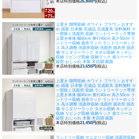
本店特別価格
26,800円
(税込)
上置き 隙間収納 ホワイト ブラウン おすす
め 国産 日本製 完成品 完成家具 送料無料 ※
一部除く
洗面所 収納 ランドリーラック専用
上置き単体 幅60cm 奥行40cm 高さ50cm ラ
ンドリー収納 脱衣ラック ランドリーボック
ス 高さ調整 洗面所収納 洗面所 脱衣所 脱衣
場 サニタリーラック タオル収納 キッチン
収納 リビング収納 収納ラック 省スペース
縦型 おしゃれ 木製 木目調 鏡面
本店特別価格
23,650円
(税込)
上置き 隙間収納 ホワイト ブラウン おすす
め 国産 日本製 完成品 完成家具 送料無料 ※
一部除く
洗面所 収納 ランドリーラック専用
上置き単体 幅45cm 奥行40cm 高さ50cm ラ
ンドリー収納 脱衣ラック ランドリーボック
ス 高さ調整 洗面所収納 洗面所 脱衣所 脱衣
場 サニタリーラック タオル収納 キッチン
収納 リビング収納 収納ラック 省スペース
縦型 おしゃれ 木製 木目調 鏡面
本店特別価格
21,450円
(税込)
ランドリー収納 サニタリー収納 洗面所収納