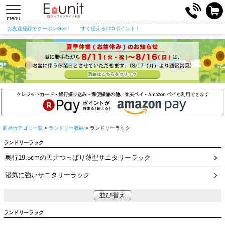
toggle
navigation
menu
お友達登録でクーポンGet！
すぐ使える500ポイント！
商品カテゴリ一覧
>
ランドリー収納
> ランドリーラック
ランドリーラック
奥行19.5cmの天井つっぱり薄型サニタリーラック
湿気に強いサニタリーラック
並び替え
ランドリーラック