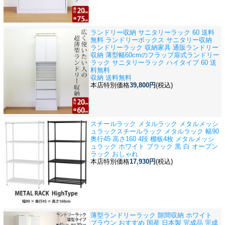
ランドリー収納 サニタリーラック 60 送料
無料 ランドリーボックス サニタリー収納
ランドリーラック 収納家具 通販
ランドリー
収納 薄型幅60cmのフラップ扉式ランドリー
ラック サニタリーラック ハイタイプ 60 送
料無料
収納 送料無料
本店特別価格
39,800円
(税込)
スチールラック メタルラック メタルメッシ
ュラック
スチールラック メタルラック 幅90
奥行45 高さ160 4段 棚板4枚 メタルメッシ
ュラック ホワイト ブラック 黒 白 オープン
ラック おしゃれ
本店特別価格
17,930円
(税込)
薄型ランドリーラック 隙間収納 ホワイト
ブラウン おすすめ 国産 日本製 完成品 完成