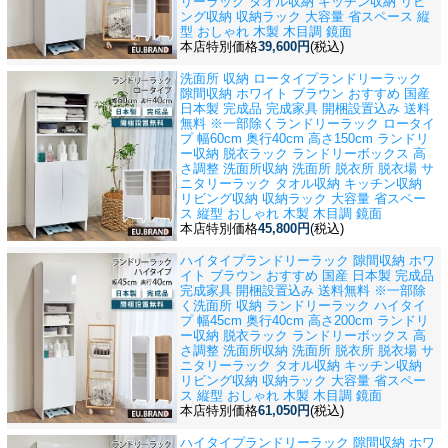
リーラック タオル収納 キッチン収納 リビ
ング収納 収納ラック 大容量 省スペース 縦
型 おしゃれ 木製 木目調 鏡面
本店特別価格
39,600円
(税込)
洗面所 収納 ロータイプランドリーラック
隙間収納 ホワイト ブラウン おすすめ 国産
日本製 完成品 完成家具 開梱設置込み 送料
無料 ※一部除く
ランドリーラック ロータイ
プ 幅60cm 奥行40cm 高さ150cm ランドリ
ー収納 脱衣ラック ランドリーボックス 高
さ調整 洗面所収納 洗面所 脱衣所 脱衣場 サ
ニタリーラック タオル収納 キッチン収納
リビング収納 収納ラック 大容量 省スペー
ス 縦型 おしゃれ 木製 木目調 鏡面
本店特別価格
45,800円
(税込)
ハイタイプランドリーラック 隙間収納 ホワ
イト ブラウン おすすめ 国産 日本製 完成品
完成家具 開梱設置込み 送料無料 ※一部除
く
洗面所 収納 ランドリーラック ハイタイ
プ 幅45cm 奥行40cm 高さ200cm ランドリ
ー収納 脱衣ラック ランドリーボックス 高
さ調整 洗面所収納 洗面所 脱衣所 脱衣場 サ
ニタリーラック タオル収納 キッチン収納
リビング収納 収納ラック 大容量 省スペー
ス 縦型 おしゃれ 木製 木目調 鏡面
本店特別価格
61,050円
(税込)
ハイタイプランドリーラック 隙間収納 ホワ