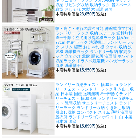
場 サニタリーラック タオル収納 キッチン
収納 リビング収納 収納ラック 省スペース
縦型 おしゃれ 木製 木目調 鏡面
本店特別価格
23,650円
(税込)
幅・高さ・奥行の調節可能 伸縮式 立て掛け
ランドリー ラック 収納 スチール 送料無料
※一部除く
立て掛け洗濯機ラック 幅57cm～
77cm 伸縮 ラック 洗濯機上 ランドリーラッ
ク スリム 縦型 おしゃれ 棚 タオル 収納 洗
濯機 洗濯機ラック ランドリー収納 収納ラ
ック 立てかけ 北欧 脱衣所 洗面所 ホワイト
収納ラック ドラム式洗濯機 ハンガーラック
収納 洗濯物干し
本店特別価格
15,950円
(税込)
ランドリー収納チェスト 幅30.5cm ランド
リーチェスト ランドリーラック 引き出し収
納 日本製 国産 送料無料※一部除く
ランド
リーチェスト 幅30 4段 ランドリー収納チェ
スト 隙間収納 サニタリーチェスト ランド
リーラック ランドリー収納 引き出し収納
引出し収納 コンパクト スリム 薄型 洗面所
脱衣所 ランドリーワゴン ホワイト 白 木製
日本製 国産
本店特別価格
15,899円
(税込)