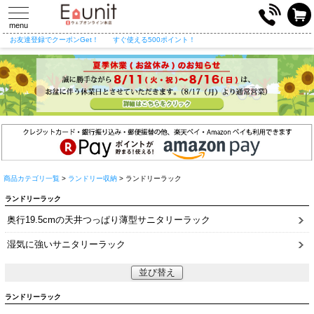
toggle
navigation
menu
お友達登録でクーポンGet！
すぐ使える500ポイント！
商品カテゴリ一覧
>
ランドリー収納
> ランドリーラック
ランドリーラック
奥行19.5cmの天井つっぱり薄型サニタリーラック
湿気に強いサニタリーラック
並び替え
ランドリーラック