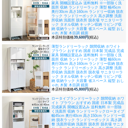
家具 開梱設置込み 送料無料 ※一部除く
洗
面所 収納 ランドリーラック 薄型 幅45cm
奥行30cm 高さ160cm ランドリー収納 脱衣
ラック ランドリーボックス 高さ調整 洗面
所収納 洗面所 脱衣所 脱衣場 サニタリーラ
ック タオル収納 キッチン収納 リビング収
納 収納ラック 大容量 省スペース 縦型 おし
ゃれ 木製 木目調 鏡面
本店特別価格
39,600円
(税込)
薄型ランドリーラック 隙間収納 ホワイト
ブラウン おすすめ 国産 日本製 完成品 完成
家具 開梱設置込み 送料無料 ※一部除く
洗
面所 収納 ランドリーラック 薄型 幅60cm
奥行30cm 高さ160cm ランドリー収納 脱衣
ラック ランドリーボックス 高さ調整 洗面
所収納 洗面所 脱衣所 脱衣場 サニタリーラ
ック タオル収納 キッチン収納 リビング収
納 収納ラック 大容量 省スペース 縦型 おし
ゃれ 木製 木目調 鏡面
本店特別価格
45,800円
(税込)
ロータイプランドリーラック 隙間収納 ホワ
イト ブラウン おすすめ 国産 日本製 完成品
完成家具 開梱設置込み 送料無料 ※一部除
く
洗面所 収納 ランドリーラックロータイプ
幅45cm 奥行40cm 高さ150cm ランドリー収
納 脱衣ラック ランドリーボックス 高さ調
整 洗面所収納 洗面所 脱衣所 脱衣場 サニタ