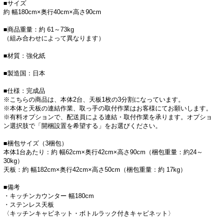
■サイズ
約 幅180cm×奥行40cm×高さ90cm
■商品重量：約 61～73kg
（組み合わせによって異なります）
■材質：強化紙
■製造国：日本
■仕様：完成品
※こちらの商品は、本体2台、天板1枚の3分割になっています。
※本体と天板の連結作業、取っ手の取付作業はお客様にてお願いします。
※有料オプションで、配送員による連結・取付作業を承ります。オプショ
ン選択肢で「開梱設置を希望する」をお選びください。
■梱包サイズ（3梱包）
本体1台あたり：約 幅62cm×奥行42cm×高さ90cm（梱包重量：約24～
30kg）
天板：約 幅182cm×奥行42cm×高さ50cm（梱包重量：約 17kg）
■備考
・キッチンカウンター 幅180cm
・ステンレス天板
〈キッチンキャビネット・ボトルラック付きキャビネット〉