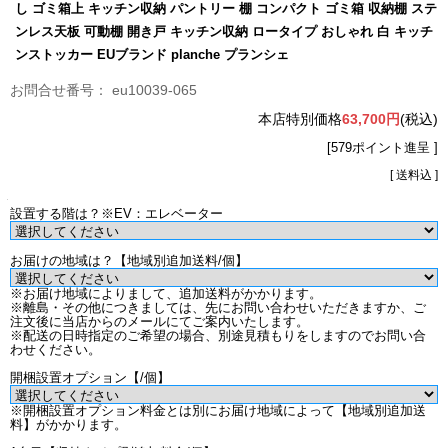
し ゴミ箱上 キッチン収納 パントリー 棚 コンパクト ゴミ箱 収納棚 ステ
ンレス天板 可動棚 開き戸 キッチン収納 ロータイプ おしゃれ 白 キッチ
ンストッカー EUブランド planche プランシェ
eu10039-065
本店特別価格
63,700円
(税込)
[579ポイント進呈 ]
[ 送料込 ]
設置する階は？※EV：エレベーター
お届けの地域は？【地域別追加送料/個】
※お届け地域によりまして、追加送料がかかります。
※離島・その他につきましては、先にお問い合わせいただきますか、ご
注文後に当店からのメールにてご案内いたします。
※配送の日時指定のご希望の場合、別途見積もりをしますのでお問い合
わせください。
開梱設置オプション【/個】
※開梱設置オプション料金とは別にお届け地域によって【地域別追加送
料】がかかります。