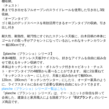
棚収納。
〈チェスト〉
奥まで引き出せるフルオープンのスライドレールを使用した引き出し3段
収納。
〈オープンタイプ〉
ゴミ箱上のデッドスペースを有効活用できるオープンタイプの収納。引き
出し付き
耐久性、耐熱性、耐汚性にすぐれたステンレス天板に、白木目柄の本体に
ゴールドの取っ手がアクセントになっているおしゃれなキッチンカウンタ
ー 幅180cmです。
【planche（プランシェ）シリーズ】
本体4種類、ステンレス天板3サイズから、好きなアイテムを自由に組み合
せて使えるキッチン収納です。
本体はキッチンキャビネット・ボトルラック付きキャビネット・チェス
ト・オープンタイプの4種類から選べることができます。 縦に2台重ねて
「キッチンストッカー」にしたり、天板と組み合わせて幅60cm、
120cm、180cmの「キッチンカウンター」にしたり、オーダー家具のよう
に、ライフスタイルに合わせて必要な収納を自由にセレクトできます。
planche（プランシェ）シリーズ一覧はこちら
『planche（プランシェ）シリーズ』は、イー・ユニットが自信を持って
企画した、建築士と家具職人による国産ブランド
「EUブランド」
のシリー
ズ商品です。