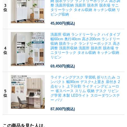
納 脱衣ラック ランドリーボックス 高さ調
整 洗面所収納 洗面所 脱衣所 脱衣場 サニ
3
位
タリーラック タオル収納 キッチン収納 リ
ビング収納
45,800円
(税込)
洗面所 収納 ランドリーラック ハイタイプ
幅60cm 奥行40cm 高さ200cm ランドリー
収納 脱衣ラック ランドリーボックス 高さ
調整 洗面所収納 洗面所 脱衣所 脱衣場 サ
4
位
ニタリーラック タオル収納 キッチン収納
リビン
69,450円
(税込)
ライティングデスク 学習机 折りたたみ コ
ンパクト 幅90cm デスク+上置き 扉付き 2
点セット 上下分割 ライティングビューロ
ー 省スペース スリム 収納 デスク リビン
5
位
グ学習 木製 LEDライト スローダウンステ
ー パソ
87,800円
(税込)
この商品を見た人は、