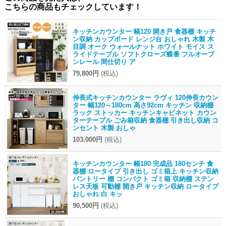
こちらの商品もチェックしています！
キッチンカウンター 幅120 開き戸 食器棚 キッチ
ン収納 カップボード レンジ台 おしゃれ 木製 木
目調 オーク ウォールナット ホワイト モイス ス
ライドテーブル ソフトクローズ蝶番 フルオープ
ンレール 間仕切り ア
79,800円
(税込)
伸長式キッチンカウンター ラヴィ 120伸長カウン
ター 幅120～180cm 高さ92cm キッチン 収納棚
ラック ストッカー キッチンキャビネット カウン
ターテーブル ごみ箱収納 食器棚 引き出し収納 コ
ンセント 木製 おしゃ
103,000円
(税込)
キッチンカウンター 幅180 完成品 180センチ 食
器棚 ロータイプ 引き出し ゴミ箱上 キッチン収納
パントリー 棚 コンパクト ゴミ箱 収納棚 ステン
レス天板 可動棚 開き戸 キッチン収納 ロータイプ
おしゃれ 白 キッ
90,500円
(税込)