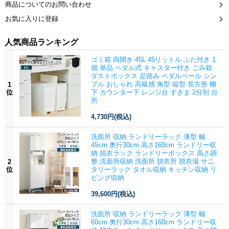
商品についてのお問い合わせ
お気に入りに登録
人気商品ランキング
ゴミ箱 両開き 45L 45リットル ふた付き 1
個 単品 ペダル式 キャスター付き ごみ箱
ダストボックス 足踏み ペダルペール シン
プル おしゃれ 高級感 角型 縦型 長方形 棚
1
位
下 カウンター下 レンジ台 すきま 2分別 台
所
4,730円
(税込)
洗面所 収納 ランドリーラック 薄型 幅
45cm 奥行30cm 高さ160cm ランドリー収
納 脱衣ラック ランドリーボックス 高さ調
整 洗面所収納 洗面所 脱衣所 脱衣場 サニ
2
位
タリーラック タオル収納 キッチン収納 リ
ビング収納
39,600円
(税込)
洗面所 収納 ランドリーラック 薄型 幅
60cm 奥行30cm 高さ160cm ランドリー収