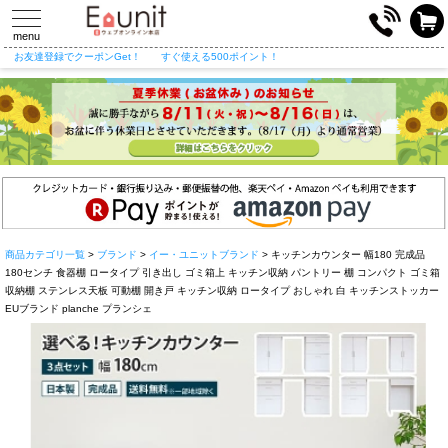
toggle
navigation
menu
お友達登録でクーポンGet！
すぐ使える500ポイント！
商品カテゴリ一覧
>
ブランド
>
イー・ユニットブランド
> キッチンカウンター 幅180 完成品
180センチ 食器棚 ロータイプ 引き出し ゴミ箱上 キッチン収納 パントリー 棚 コンパクト ゴミ箱
収納棚 ステンレス天板 可動棚 開き戸 キッチン収納 ロータイプ おしゃれ 白 キッチンストッカー
EUブランド planche プランシェ