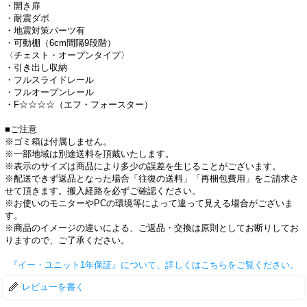
・開き扉
・耐震ダボ
・地震対策パーツ有
・可動棚（6cm間隔9段階）
〈チェスト・オープンタイプ〉
・引き出し収納
・フルスライドレール
・フルオープンレール
・F☆☆☆☆（エフ・フォースター）
■ご注意
※ゴミ箱は付属しません。
※一部地域は別途送料を頂戴いたします。
※表示のサイズは商品により多少の誤差を生じることがございます。
※配送できず返品となった場合「往復の送料」「再梱包費用」をご請求さ
せて頂きます。搬入経路を必ずご確認ください。
※お使いのモニターやPCの環境等によって違って見える場合がございま
す。
※商品のイメージの違いによる、ご返品・交換は原則としてお断りしてお
りますので、ご了承ください。
『イー・ユニット1年保証』について、詳しくはこちらをご覧ください。
レビューを書く