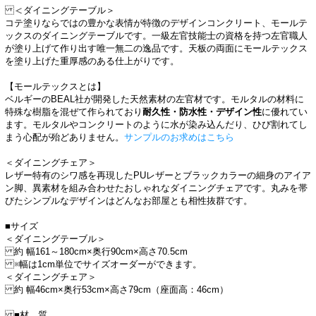
＜ダイニングテーブル＞
コテ塗りならではの豊かな表情が特徴のデザインコンクリート、モールテ
ックスのダイニングテーブルです。一級左官技能士の資格を持つ左官職人
が塗り上げて作り出す唯一無二の逸品です。天板の両面にモールテックス
を塗り上げた重厚感のある仕上がりです。
【モールテックスとは】
ベルギーのBEAL社が開発した天然素材の左官材です。モルタルの材料に
特殊な樹脂を混ぜて作られており
耐久性・防水性・デザイン性
に優れてい
ます。 モルタルやコンクリートのように水が染み込んだり、ひび割れてし
まう心配が殆どありません。
サンプルのお求めはこちら
＜ダイニングチェア＞
レザー特有のシワ感を再現したPUレザーとブラックカラーの細身のアイア
ン脚、異素材を組み合わせたおしゃれなダイニングチェアです。丸みを帯
びたシンプルなデザインはどんなお部屋とも相性抜群です。
■サイズ
＜ダイニングテーブル＞
約 幅161～180cm×奥行90cm×高さ70.5cm
※幅は1cm単位でサイズオーダーができます。
＜ダイニングチェア＞
約 幅46cm×奥行53cm×高さ79cm（座面高：46cm）
■材 質