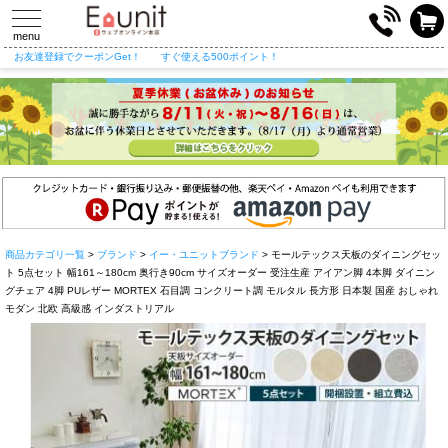
toggle
navigation
menu
お友達登録でクーポンGet！
すぐ使える500ポイント！
商品カテゴリ一覧
>
ブランド
>
イー・ユニットブランド
> モールテックス天板のダイニングセッ
ト 5点セット 幅161～180cm 奥行き90cm サイズオーダー 受注生産 アイアン脚 4本脚 ダイニン
グチェア 4脚 PUレザー MORTEX 石目調 コンクリート調 モルタル 長方形 日本製 国産 おしゃれ
モダン 北欧 高級感 インダストリアル