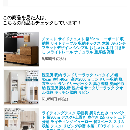
この商品を見た人は、
こちらの商品もチェックしています！
チェスト サイドチェスト 幅39cm ローボード 収
納棚 サイドテーブル 収納ボックス 木製 39センチ
フラットデザイン シンプル おしゃれ 木目 引き出
し スライドレール ナチュラル 重厚感 高級
9,980円
(税込)
洗面所 収納 ランドリーラック ハイタイプ 幅
45cm 奥行40cm 高さ200cm ランドリー収納 脱
衣ラック ランドリーボックス 高さ調整 洗面所収
納 洗面所 脱衣所 脱衣場 サニタリーラック タオ
ル収納 キッチン収納 リビン
61,050円
(税込)
ライティングデスク 学習机 折りたたみ コンパク
ト 幅90cm デスク+上置き 扉付き 2点セット 上下
分割 ライティングビューロー 省スペース スリム
収納 デスク リビング学習 木製 LEDライト スロ