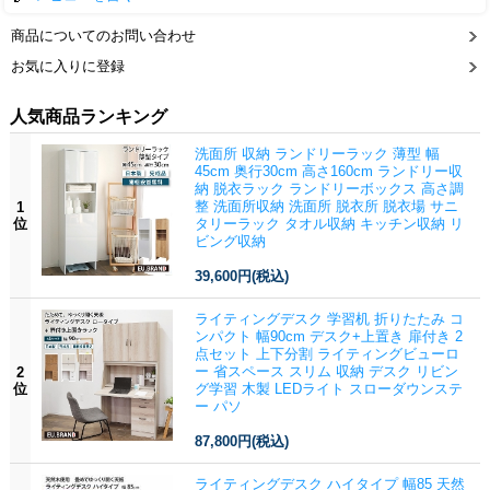
商品についてのお問い合わせ
お気に入りに登録
人気商品ランキング
洗面所 収納 ランドリーラック 薄型 幅
45cm 奥行30cm 高さ160cm ランドリー収
納 脱衣ラック ランドリーボックス 高さ調
整 洗面所収納 洗面所 脱衣所 脱衣場 サニ
1
位
タリーラック タオル収納 キッチン収納 リ
ビング収納
39,600円
(税込)
ライティングデスク 学習机 折りたたみ コ
ンパクト 幅90cm デスク+上置き 扉付き 2
点セット 上下分割 ライティングビューロ
ー 省スペース スリム 収納 デスク リビン
2
位
グ学習 木製 LEDライト スローダウンステ
ー パソ
87,800円
(税込)
ライティングデスク ハイタイプ 幅85 天然