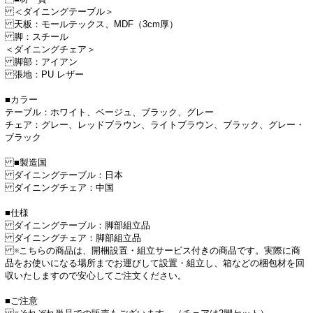
＜ダイニングテーブル＞
天板：モールテックス、MDF（3cm厚）
脚：スチール
＜ダイニングチェア＞
脚部：アイアン
張地：PU レザー
■カラー
テーブル：ホワイト、ベージュ、ブラック、グレー
チェア：グレー、レッドブラウン、ライトブラウン、ブラック、グレー・
ブラック
■製造国
ダイニングテーブル：日本
ダイニングチェア：中国
■仕様
ダイニングテーブル：脚部組立品
ダイニングチェア：脚部組立品
※こちらの商品は、開梱設置・組立サービス付きの商品です。実際に商
品をお使いになる場所までお運びして設置・組立し、箱などの梱包材を回
収いたしますので安心してご注文ください。
■ご注意