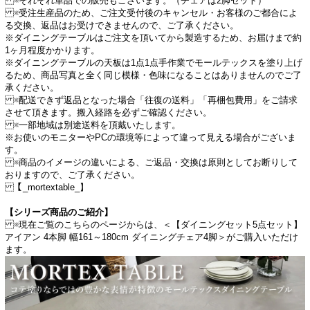
※それぞれ単品での販売もございます。（チェアは2脚セット）
※受注生産品のため、ご注文受付後のキャンセル・お客様のご都合によ
る交換、返品はお受けできませんので、ご了承ください。
※ダイニングテーブルはご注文を頂いてから製造するため、お届けまで約
1ヶ月程度かかります。
※ダイニングテーブルの天板は1点1点手作業でモールテックスを塗り上げ
るため、商品写真と全く同じ模様・色味になることはありませんのでご了
承ください。
※配送できず返品となった場合「往復の送料」「再梱包費用」をご請求
させて頂きます。搬入経路を必ずご確認ください。
※一部地域は別途送料を頂戴いたします。
※お使いのモニターやPCの環境等によって違って見える場合がございま
す。
※商品のイメージの違いによる、ご返品・交換は原則としてお断りして
おりますので、ご了承ください。
【_mortextable_】
【シリーズ商品のご紹介】
※現在ご覧のこちらのページからは、＜【ダイニングセット5点セット】
アイアン 4本脚 幅161～180cm ダイニングチェア4脚＞がご購入いただけ
ます。