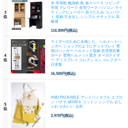
木 学習机 勉強机 机 省スペース リビング
学習 テレワーク 在宅ワーク パソコン ライ
ティングビューロー 折りたたみ コンパク
3
位
ト 収納 引き出し シンプル ナチュラル 高
級感
116,800円
(税込)
ライダーのために企画した、ヘルメットハ
ンガー ショップのようにディスプレイ 壁
掛けハンガー ヘルメット収納 住宅用石膏
ボード 壁用ヘルメット置き オーガナイザ
4
位
ー ディスプレイ コレクション コレクター
日本製
16,500円
(税込)
AND PACKABLE アンドパッカブル エプロ
ン バナナ 綿100％ コットン シンプル おし
5
ゃれ かわいい 台所
位
2,970円
(税込)