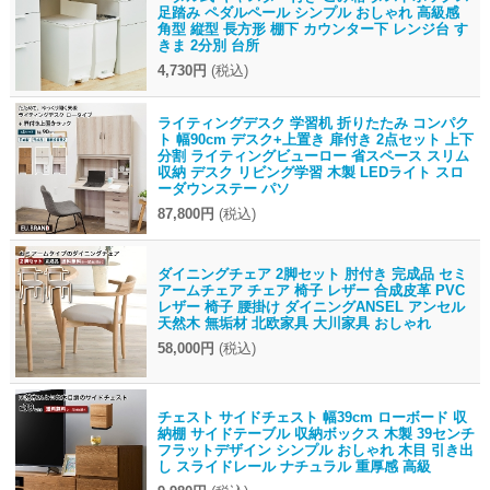
足踏み ペダルペール シンプル おしゃれ 高級感
角型 縦型 長方形 棚下 カウンター下 レンジ台 す
きま 2分別 台所
4,730円
(税込)
ライティングデスク 学習机 折りたたみ コンパク
ト 幅90cm デスク+上置き 扉付き 2点セット 上下
分割 ライティングビューロー 省スペース スリム
収納 デスク リビング学習 木製 LEDライト スロ
ーダウンステー パソ
87,800円
(税込)
ダイニングチェア 2脚セット 肘付き 完成品 セミ
アームチェア チェア 椅子 レザー 合成皮革 PVC
レザー 椅子 腰掛け ダイニングANSEL アンセル
天然木 無垢材 北欧家具 大川家具 おしゃれ
58,000円
(税込)
チェスト サイドチェスト 幅39cm ローボード 収
納棚 サイドテーブル 収納ボックス 木製 39センチ
フラットデザイン シンプル おしゃれ 木目 引き出
し スライドレール ナチュラル 重厚感 高級