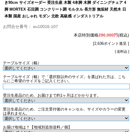
き90cm サイズオーダー 受注生産 木製 4本脚 木脚 ダイニングチェア 4
脚 MORTEX 石目調 コンクリート調 モルタル 長方形 無垢材 天然木 日
本製 国産 おしゃれ モダン 北欧 高級感 インダストリアル
eu10016-107
本店特別価格
290,000円
(税込)
[2,636ポイント進呈 ]
[ 送料込 ]
テーブルサイズ（幅）
テーブルサイズ（幅）で「選択肢以外のサイズ」を選ばれた方は、こち
らにご希望のサイズをご記入ください。
受注生産品のため、お届けまで約1ヶ月ほどかかります。
受注生産品のため、ご注文受付後のキャンセル、サイズやカラーの変更
は承れません。
お届け地域は？【地域別追加送料／個】