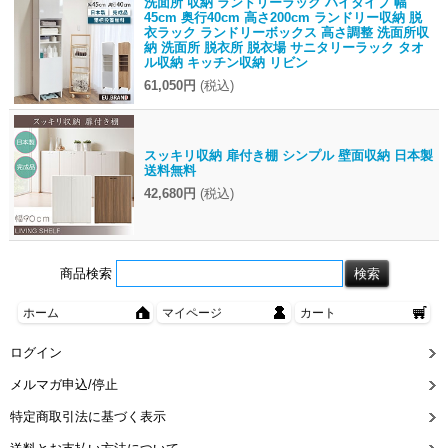
洗面所 収納 ランドリーラック ハイタイプ 幅
45cm 奥行40cm 高さ200cm ランドリー収納 脱
衣ラック ランドリーボックス 高さ調整 洗面所収
納 洗面所 脱衣所 脱衣場 サニタリーラック タオ
ル収納 キッチン収納 リビン
61,050円
(税込)
スッキリ収納 扉付き棚 シンプル 壁面収納 日本製
送料無料
42,680円
(税込)
商品検索
ホーム
マイページ
カート
ログイン
メルマガ申込/停止
特定商取引法に基づく表示