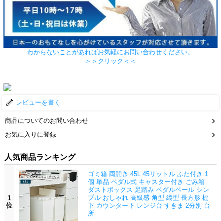
わからないことがあればお気軽にお問い合わせください。
＞＞クリック＜＜
レビューを書く
商品についてのお問い合わせ
お気に入りに登録
人気商品ランキング
ゴミ箱 両開き 45L 45リットル ふた付き 1
個 単品 ペダル式 キャスター付き ごみ箱
ダストボックス 足踏み ペダルペール シン
プル おしゃれ 高級感 角型 縦型 長方形 棚
1
位
下 カウンター下 レンジ台 すきま 2分別 台
所