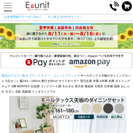
toggle
navigation
menu
お友達登録でクーポンGet！
すぐ使える500ポイント！
商品カテゴリ一覧
>
ブランド
>
イー・ユニットブランド
> モールテックス天板のダイニングセッ
ト 5点セット 幅161～180cm 奥行き90cm サイズオーダー 受注生産 木製 4本脚 木脚 ダイニング
チェア 4脚 MORTEX 石目調 コンクリート調 モルタル 長方形 無垢材 天然木 日本製 国産 おしゃ
れ モダン 北欧 高級感 インダストリアル