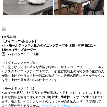
■商品説明
【ダイニング5点セット】
・モールテックス天板のダイニングテーブル 木製 4本脚 幅161～
180cm（サイズオーダー）
・ハイバックチェア 4脚
＜ダイニングテーブル＞
コテ塗りならではの豊かな表情が特徴のデザインコンクリート、モールテ
ックスのダイニングテーブルです。一級左官技能士の資格を持つ左官職人
が塗り上げて作り出す唯一無二の逸品です。天板の両面にモールテックス
を塗り上げた重厚感のある仕上がりです。
【モールテックスとは】
ベルギーのBEAL社が開発した天然素材の左官材です。モルタルの材料に
特殊な樹脂を混ぜて作られており
耐久性・防水性・デザイン性
に優れてい
ます。 モルタルやコンクリートのように水が染み込んだり、ひび割れてし
まう心配が殆どありません。
サンプルのお求めはこちら