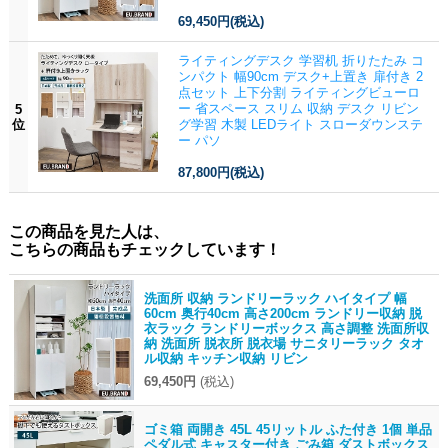
69,450円
(税込)
ライティングデスク 学習机 折りたたみ コ
ンパクト 幅90cm デスク+上置き 扉付き 2
点セット 上下分割 ライティングビューロ
ー 省スペース スリム 収納 デスク リビン
5
位
グ学習 木製 LEDライト スローダウンステ
ー パソ
87,800円
(税込)
この商品を見た人は、
こちらの商品もチェックしています！
洗面所 収納 ランドリーラック ハイタイプ 幅
60cm 奥行40cm 高さ200cm ランドリー収納 脱
衣ラック ランドリーボックス 高さ調整 洗面所収
納 洗面所 脱衣所 脱衣場 サニタリーラック タオ
ル収納 キッチン収納 リビン
69,450円
(税込)
ゴミ箱 両開き 45L 45リットル ふた付き 1個 単品
ペダル式 キャスター付き ごみ箱 ダストボックス