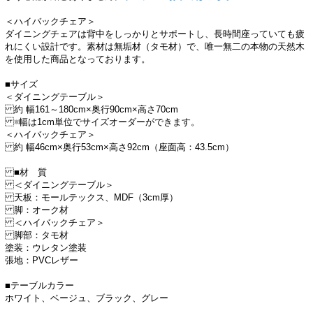
＜ハイバックチェア＞
ダイニングチェアは背中をしっかりとサポートし、長時間座っていても疲
れにくい設計です。素材は無垢材（タモ材）で、唯一無二の本物の天然木
を使用した商品となっております。
■サイズ
＜ダイニングテーブル＞
約 幅161～180cm×奥行90cm×高さ70cm
※幅は1cm単位でサイズオーダーができます。
＜ハイバックチェア＞
約 幅46cm×奥行53cm×高さ92cm（座面高：43.5cm）
■材 質
＜ダイニングテーブル＞
天板：モールテックス、MDF（3cm厚）
脚：オーク材
＜ハイバックチェア＞
脚部：タモ材
塗装：ウレタン塗装
張地：PVCレザー
■テーブルカラー
ホワイト、ベージュ、ブラック、グレー