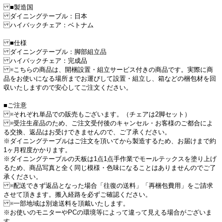
■製造国
ダイニングテーブル：日本
ハイバックチェア：ベトナム
■仕様
ダイニングテーブル：脚部組立品
ハイバックチェア：完成品
※こちらの商品は、開梱設置・組立サービス付きの商品です。実際に商
品をお使いになる場所までお運びして設置・組立し、箱などの梱包材を回
収いたしますので安心してご注文ください。
■ご注意
※それぞれ単品での販売もございます。（チェアは2脚セット）
※受注生産品のため、ご注文受付後のキャンセル・お客様のご都合によ
る交換、返品はお受けできませんので、ご了承ください。
※ダイニングテーブルはご注文を頂いてから製造するため、お届けまで約
1ヶ月程度かかります。
※ダイニングテーブルの天板は1点1点手作業でモールテックスを塗り上げ
るため、商品写真と全く同じ模様・色味になることはありませんのでご了
承ください。
※配送できず返品となった場合「往復の送料」「再梱包費用」をご請求
させて頂きます。搬入経路を必ずご確認ください。
※一部地域は別途送料を頂戴いたします。
※お使いのモニターやPCの環境等によって違って見える場合がございま
す。