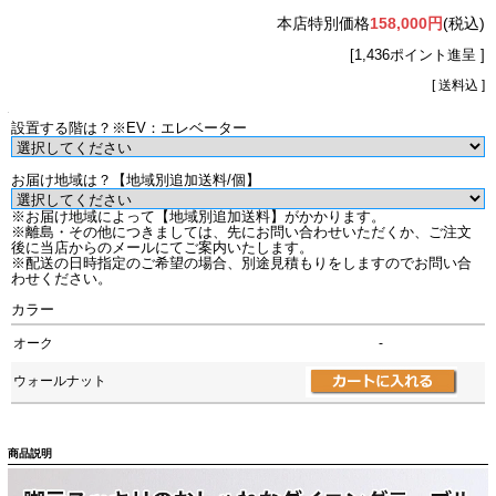
本店特別価格
158,000円
(税込)
[1,436ポイント進呈 ]
[ 送料込 ]
設置する階は？※EV：エレベーター
お届け地域は？【地域別追加送料/個】
※お届け地域によって【地域別追加送料】がかかります。
※離島・その他につきましては、先にお問い合わせいただくか、ご注文
後に当店からのメールにてご案内いたします。
※配送の日時指定のご希望の場合、別途見積もりをしますのでお問い合
わせください。
カラー
オーク
-
ウォールナット
商品説明