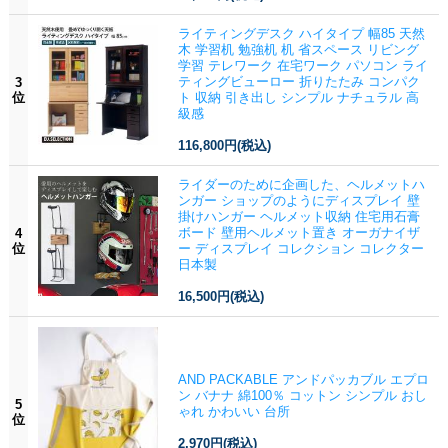
ライティングデスク ハイタイプ 幅85 天然
木 学習机 勉強机 机 省スペース リビング
学習 テレワーク 在宅ワーク パソコン ライ
ティングビューロー 折りたたみ コンパク
3
位
ト 収納 引き出し シンプル ナチュラル 高
級感
116,800円
(税込)
ライダーのために企画した、ヘルメットハ
ンガー ショップのようにディスプレイ 壁
掛けハンガー ヘルメット収納 住宅用石膏
ボード 壁用ヘルメット置き オーガナイザ
4
位
ー ディスプレイ コレクション コレクター
日本製
16,500円
(税込)
AND PACKABLE アンドパッカブル エプロ
ン バナナ 綿100％ コットン シンプル おし
5
ゃれ かわいい 台所
位
2,970円
(税込)