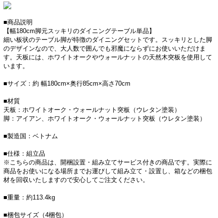
■商品説明
【幅180cm脚元スッキリのダイニングテーブル単品】
細い板状のテーブル脚が特徴のダイニングセットです。スッキリとした脚
のデザインなので、大人数で囲んでも邪魔にならずにお使いいただけま
す。天板には、ホワイトオークやウォールナットの天然木突板を使用して
います。
■サイズ：約 幅180cm×奥行85cm×高さ70cm
■材質
天板：ホワイトオーク・ウォールナット突板（ウレタン塗装）
脚：アイアン、ホワイトオーク・ウォールナット突板（ウレタン塗装）
■製造国：ベトナム
■仕様：組立品
※こちらの商品は、開梱設置・組み立てサービス付きの商品です。実際に
商品をお使いになる場所までお運びして組み立て・設置し、箱などの梱包
材を回収いたしますので安心してご注文ください。
■重量：約113.4kg
■梱包サイズ（4梱包）