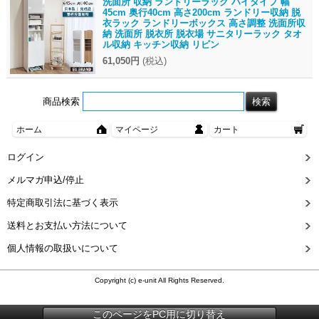
洗面所 収納 ランドリーラック ハイタイプ 幅
45cm 奥行40cm 高さ200cm ランドリー収納 脱
衣ラック ランドリーボックス 高さ調整 洗面所収
納 洗面所 脱衣所 脱衣場 サニタリーラック タオ
ル収納 キッチン収納 リビン
61,050円
(税込)
商品検索
ホーム
マイページ
カート
ログイン
メルマガ申込/停止
特定商取引法に基づく表示
送料とお支払い方法について
個人情報の取扱いについて
Copyright (c) e-unit All Rights Reserved.
このページをPC用に切り替え