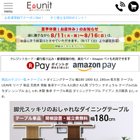
toggle
navigation
menu
お友達登録でクーポンGet！
すぐ使える500ポイント！
商品カテゴリ一覧
>
テーブル
> ダイニングテーブル 幅180 1800 4人 180cm 長方形 テーブル
LEAVE リーブ 単品 天然木 突板 食卓テーブル 4人掛け 4人用 ブラウン ナチュラル テーブルのみ
モダン シンプル おしゃれ 木製 食卓 テーブル単品 ダイニングテーブル アイアン 大川家具 おしゃ
れ