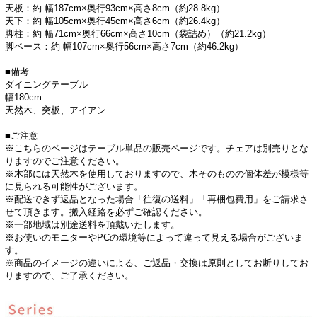
天板：約 幅187cm×奥行93cm×高さ8cm（約28.8kg）
天下：約 幅105cm×奥行45cm×高さ6cm（約26.4kg）
脚柱：約 幅71cm×奥行66cm×高さ10cm（袋詰め）（約21.2kg）
脚ベース：約 幅107cm×奥行56cm×高さ7cm（約46.2kg）
■備考
ダイニングテーブル
幅180cm
天然木、突板、アイアン
■ご注意
※こちらのページはテーブル単品の販売ページです。チェアは別売りとな
りますのでご注意ください。
※木部には天然木を使用しておりますので、木そのものの個体差が模様等
に見られる可能性がございます。
※配送できず返品となった場合「往復の送料」「再梱包費用」をご請求さ
せて頂きます。搬入経路を必ずご確認ください。
※一部地域は別途送料を頂戴いたします。
※お使いのモニターやPCの環境等によって違って見える場合がございま
す。
※商品のイメージの違いによる、ご返品・交換は原則としてお断りしてお
りますので、ご了承ください。