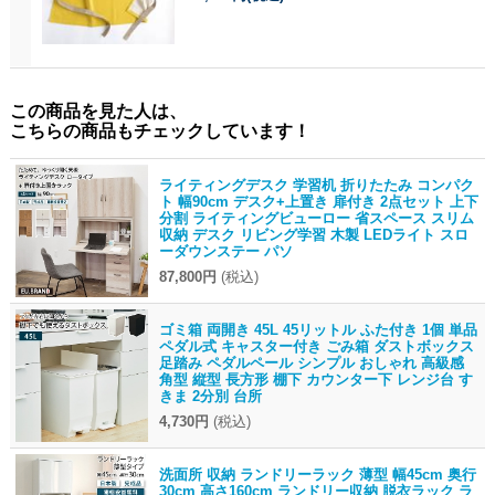
この商品を見た人は、
こちらの商品もチェックしています！
ライティングデスク 学習机 折りたたみ コンパク
ト 幅90cm デスク+上置き 扉付き 2点セット 上下
分割 ライティングビューロー 省スペース スリム
収納 デスク リビング学習 木製 LEDライト スロ
ーダウンステー パソ
87,800円
(税込)
ゴミ箱 両開き 45L 45リットル ふた付き 1個 単品
ペダル式 キャスター付き ごみ箱 ダストボックス
足踏み ペダルペール シンプル おしゃれ 高級感
角型 縦型 長方形 棚下 カウンター下 レンジ台 す
きま 2分別 台所
4,730円
(税込)
洗面所 収納 ランドリーラック 薄型 幅45cm 奥行
30cm 高さ160cm ランドリー収納 脱衣ラック ラ