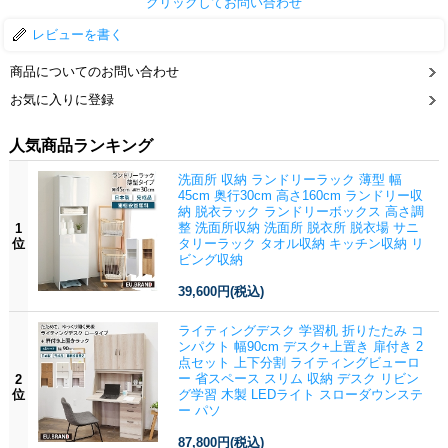
クリックしてお問い合わせ
レビューを書く
商品についてのお問い合わせ
お気に入りに登録
人気商品ランキング
洗面所 収納 ランドリーラック 薄型 幅
45cm 奥行30cm 高さ160cm ランドリー収
納 脱衣ラック ランドリーボックス 高さ調
整 洗面所収納 洗面所 脱衣所 脱衣場 サニ
1
位
タリーラック タオル収納 キッチン収納 リ
ビング収納
39,600円
(税込)
ライティングデスク 学習机 折りたたみ コ
ンパクト 幅90cm デスク+上置き 扉付き 2
点セット 上下分割 ライティングビューロ
ー 省スペース スリム 収納 デスク リビン
2
位
グ学習 木製 LEDライト スローダウンステ
ー パソ
87,800円
(税込)