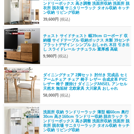
ンドリーボックス 高さ調整 洗面所収納 洗面所 脱
衣所 脱衣場 サニタリーラック タオル収納 キッチ
ン収納 リビング収納
39,600円
(税込)
チェスト サイドチェスト 幅39cm ローボード 収
納棚 サイドテーブル 収納ボックス 木製 39センチ
フラットデザイン シンプル おしゃれ 木目 引き出
し スライドレール ナチュラル 重厚感 高級
9,980円
(税込)
ダイニングチェア 2脚セット 肘付き 完成品 セミ
アームチェア チェア 椅子 レザー 合成皮革 PVC
レザー 椅子 腰掛け ダイニングANSEL アンセル
天然木 無垢材 北欧家具 大川家具 おしゃれ
58,000円
(税込)
洗面所 収納 ランドリーラック 薄型 幅60cm 奥行
30cm 高さ160cm ランドリー収納 脱衣ラック ラ
ンドリーボックス 高さ調整 洗面所収納 洗面所 脱
衣所 脱衣場 サニタリーラック タオル収納 キッチ
ン収納 リビング収納