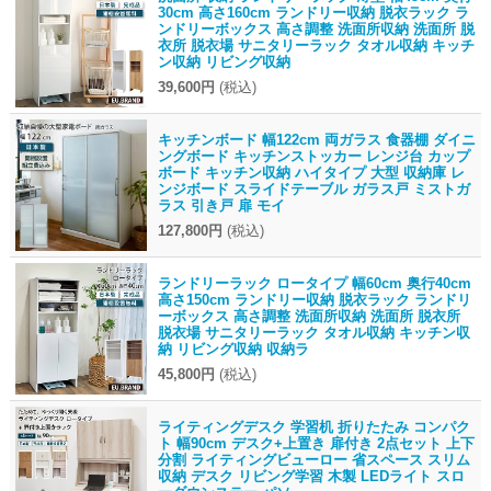
30cm 高さ160cm ランドリー収納 脱衣ラック ラ
ンドリーボックス 高さ調整 洗面所収納 洗面所 脱
衣所 脱衣場 サニタリーラック タオル収納 キッチ
ン収納 リビング収納
39,600円
(税込)
キッチンボード 幅122cm 両ガラス 食器棚 ダイニ
ングボード キッチンストッカー レンジ台 カップ
ボード キッチン収納 ハイタイプ 大型 収納庫 レ
ンジボード スライドテーブル ガラス戸 ミストガ
ラス 引き戸 扉 モイ
127,800円
(税込)
ランドリーラック ロータイプ 幅60cm 奥行40cm
高さ150cm ランドリー収納 脱衣ラック ランドリ
ーボックス 高さ調整 洗面所収納 洗面所 脱衣所
脱衣場 サニタリーラック タオル収納 キッチン収
納 リビング収納 収納ラ
45,800円
(税込)
ライティングデスク 学習机 折りたたみ コンパク
ト 幅90cm デスク+上置き 扉付き 2点セット 上下
分割 ライティングビューロー 省スペース スリム
収納 デスク リビング学習 木製 LEDライト スロ