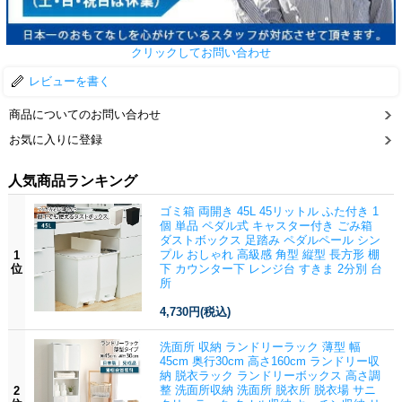
クリックしてお問い合わせ
レビューを書く
商品についてのお問い合わせ
お気に入りに登録
人気商品ランキング
ゴミ箱 両開き 45L 45リットル ふた付き 1
個 単品 ペダル式 キャスター付き ごみ箱
ダストボックス 足踏み ペダルペール シン
プル おしゃれ 高級感 角型 縦型 長方形 棚
1
位
下 カウンター下 レンジ台 すきま 2分別 台
所
4,730円
(税込)
洗面所 収納 ランドリーラック 薄型 幅
45cm 奥行30cm 高さ160cm ランドリー収
納 脱衣ラック ランドリーボックス 高さ調
整 洗面所収納 洗面所 脱衣所 脱衣場 サニ
2