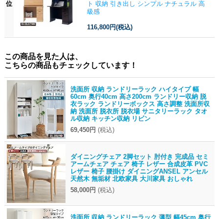
位
ト 収納 引き出し シンプル ナチュラル 高
級感
116,800円
(税込)
この商品を見た人は、
こちらの商品もチェックしています！
洗面所 収納 ランドリーラック ハイタイプ 幅
60cm 奥行40cm 高さ200cm ランドリー収納 脱
衣ラック ランドリーボックス 高さ調整 洗面所収
納 洗面所 脱衣所 脱衣場 サニタリーラック タオ
ル収納 キッチン収納 リビン
69,450円
(税込)
ダイニングチェア 2脚セット 肘付き 完成品 セミ
アームチェア チェア 椅子 レザー 合成皮革 PVC
レザー 椅子 腰掛け ダイニングANSEL アンセル
天然木 無垢材 北欧家具 大川家具 おしゃれ
58,000円
(税込)
洗面所 収納 ランドリーラック 薄型 幅45cm 奥行