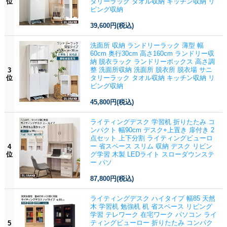
位
タリーラック タオル収納 キッチン収納 リ
ビング収納
39,600円
(税込)
洗面所 収納 ランドリーラック 薄型 幅
60cm 奥行30cm 高さ160cm ランドリー収
納 脱衣ラック ランドリーボックス 高さ調
整 洗面所収納 洗面所 脱衣所 脱衣場 サニ
3
位
タリーラック タオル収納 キッチン収納 リ
ビング収納
45,800円
(税込)
ライティングデスク 学習机 折りたたみ コ
ンパクト 幅90cm デスク+上置き 扉付き 2
点セット 上下分割 ライティングビューロ
ー 省スペース スリム 収納 デスク リビン
4
位
グ学習 木製 LEDライト スローダウンステ
ー パソ
87,800円
(税込)
ライティングデスク ハイタイプ 幅85 天然
木 学習机 勉強机 机 省スペース リビング
学習 テレワーク 在宅ワーク パソコン ライ
ティングビューロー 折りたたみ コンパク
5