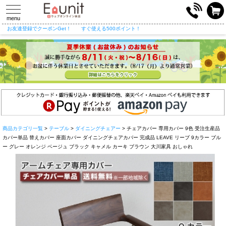
toggle
navigation
menu
お友達登録でクーポンGet！
すぐ使える500ポイント！
商品カテゴリ一覧
>
テーブル
>
ダイニングチェアー
> チェアカバー 専用カバー 9色 受注生産品
カバー単品 替えカバー 座面カバー ダイニングチェアカバー 完成品 LEAVE リーブ 9カラー ブル
ー グレー オレンジ ベージュ ブラック キャメル カーキ ブラウン 大川家具 おしゃれ