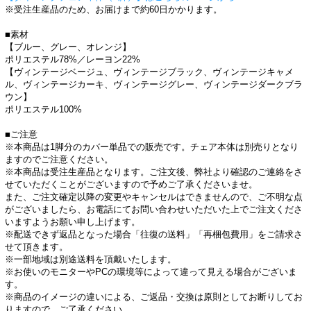
※受注生産品のため、お届けまで約60日かかります。
■素材
【ブルー、グレー、オレンジ】
ポリエステル78%／レーヨン22%
【ヴィンテージベージュ、ヴィンテージブラック、ヴィンテージキャメ
ル、ヴィンテージカーキ、ヴィンテージグレー、ヴィンテージダークブラ
ウン】
ポリエステル100%
■ご注意
※本商品は1脚分のカバー単品での販売です。チェア本体は別売りとなり
ますのでご注意ください。
※本商品は受注生産品となります。ご注文後、弊社より確認のご連絡をさ
せていただくことがございますので予めご了承くださいませ。
また、ご注文確定以降の変更やキャンセルはできませんので、ご不明な点
がございましたら、お電話にてお問い合わせいただいた上でご注文くださ
いますようお願い申し上げます。
※配送できず返品となった場合「往復の送料」「再梱包費用」をご請求さ
せて頂きます。
※一部地域は別途送料を頂戴いたします。
※お使いのモニターやPCの環境等によって違って見える場合がございま
す。
※商品のイメージの違いによる、ご返品・交換は原則としてお断りしてお
りますので、ご了承ください。