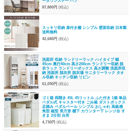
ーダウンステー パソ
87,800円
(税込)
スッキリ収納 扉付き棚 シンプル 壁面収納 日本製
送料無料
42,680円
(税込)
洗面所 収納 ランドリーラック ハイタイプ 幅
45cm 奥行40cm 高さ200cm ランドリー収納 脱
衣ラック ランドリーボックス 高さ調整 洗面所収
納 洗面所 脱衣所 脱衣場 サニタリーラック タオ
ル収納 キッチン収納 リビン
61,050円
(税込)
ゴミ箱 両開き 45L 45リットル ふた付き 1個 単品
ペダル式 キャスター付き ごみ箱 ダストボックス
足踏み ペダルペール シンプル おしゃれ 高級感
角型 縦型 長方形 棚下 カウンター下 レンジ台 す
きま 2分別 台所
4,730円
(税込)