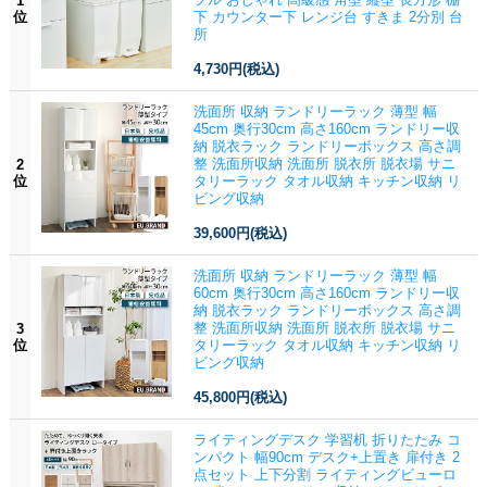
1
位
下 カウンター下 レンジ台 すきま 2分別 台
所
4,730円
(税込)
洗面所 収納 ランドリーラック 薄型 幅
45cm 奥行30cm 高さ160cm ランドリー収
納 脱衣ラック ランドリーボックス 高さ調
整 洗面所収納 洗面所 脱衣所 脱衣場 サニ
2
位
タリーラック タオル収納 キッチン収納 リ
ビング収納
39,600円
(税込)
洗面所 収納 ランドリーラック 薄型 幅
60cm 奥行30cm 高さ160cm ランドリー収
納 脱衣ラック ランドリーボックス 高さ調
整 洗面所収納 洗面所 脱衣所 脱衣場 サニ
3
位
タリーラック タオル収納 キッチン収納 リ
ビング収納
45,800円
(税込)
ライティングデスク 学習机 折りたたみ コ
ンパクト 幅90cm デスク+上置き 扉付き 2
点セット 上下分割 ライティングビューロ