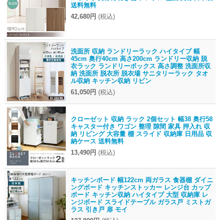
送料無料
42,680円
(税込)
洗面所 収納 ランドリーラック ハイタイプ 幅
45cm 奥行40cm 高さ200cm ランドリー収納 脱
衣ラック ランドリーボックス 高さ調整 洗面所収
納 洗面所 脱衣所 脱衣場 サニタリーラック タオ
ル収納 キッチン収納 リビン
61,050円
(税込)
クローゼット 収納 ラック 2個セット 幅38 奥行58
キャスター付き ワゴン 整理 隙間 家具 押入れ 収
納 リビング 大容量 棚 スライド 収納庫 日用品 収
納ケース 送料無料
13,490円
(税込)
キッチンボード 幅122cm 両ガラス 食器棚 ダイニ
ングボード キッチンストッカー レンジ台 カップ
ボード キッチン収納 ハイタイプ 大型 収納庫 レ
ンジボード スライドテーブル ガラス戸 ミストガ
ラス 引き戸 扉 モイ