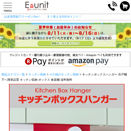
toggle
navigation
menu
お友達登録でクーポンGet！
すぐ使える500ポイント！
商品カテゴリ一覧
>
キッチン収納
>
その他のキッチン収納
> キッチンボックスハンガー 吊戸棚
下へ簡単設置 キッチン収納 ボックス 食器棚 送料無料