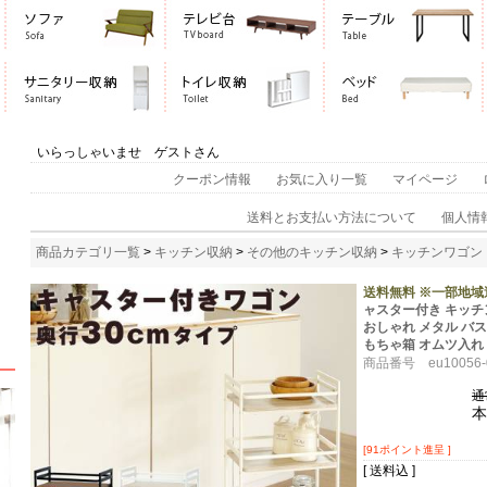
いらっしゃいませ ゲストさん
クーポン情報
お気に入り一覧
マイページ
送料とお支払い方法について
個人情
商品カテゴリ一覧
>
キッチン収納
>
その他のキッチン収納
>
キッチンワゴン
送料無料 ※一部地域
ャスター付き キッチン
おしゃれ メタル バス
もちゃ箱 オムツ入れ
商品番号 eu10056-
通
本
[91ポイント進呈 ]
[ 送料込 ]