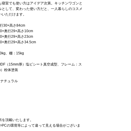
も寝室でも使い方はアイデア次第。キッチンワゴンと
ルとして、変わった使い方だと、一人暮らしのコスメ
いいただけます。
行30×高さ84cm
×奥行29×高さ10cm
行29×高さ23cm
29×高さ34.5cm
g、棚：15kg
DF（15mm厚）塩ビシート真空成型、フレーム：ス
m）粉体塗装
・ナチュラル
料を頂戴いたします。
やPCの環境等によって違って見える場合がございま