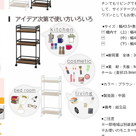
チンでもリビングで
して、サイドテーブ
ワゴンとしてもお使
●サイズ：幅43.5×奥
棚内寸 (上)：幅40
(中)：幅40×奥
(下)：幅40×奥行
●耐荷重 全体：30k
●素 材：天板：M
チール（直径15.9m
●カラー：ブラウン
●製造国：中国
●備考：組立品
●ご注意
※一部地域は別途送
※お使いのモニター
す。