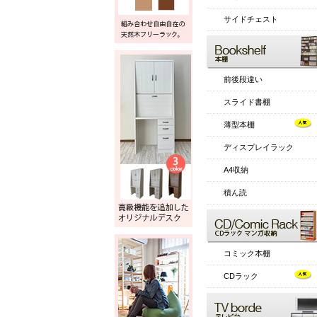
サイドチェスト
前後段違い
スライド書棚
薄型本棚
ディスプレイラック
A4収納
積ん読
コミック本棚
CDラック