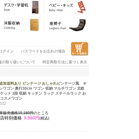
ログイン
パスワードをお忘れの場合
報の取り扱いについて
特定商取引法に基づく表示
追加送料あり ビンテージ おしゃれ
ビンテージ風 キ
ワゴン 奥行30cm ワゴン 収納 マルチワゴン 北欧
ケット 3段 収納 キッチン ラック スチールラック お
 コスメワゴン
032
常販売価格15,180円
のところ
店特別価格
9,980円
(税込)