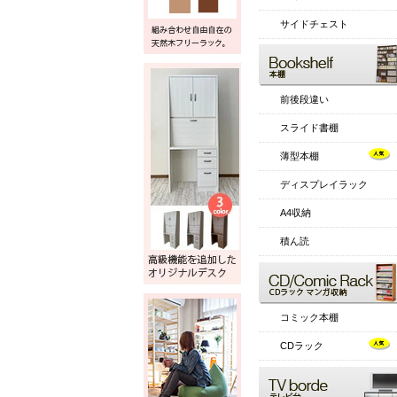
サイドチェスト
前後段違い
スライド書棚
薄型本棚
ディスプレイラック
A4収納
積ん読
コミック本棚
CDラック