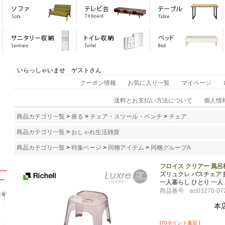
いらっしゃいませ ゲストさん
クーポン情報
お気に入り一覧
マイページ
送料とお支払い方法について
個人情
商品カテゴリ一覧
>
座る
>
チェア・スツール・ベンチ
>
チェア
商品カテゴリ一覧
>
おしゃれ生活雑貨
商品カテゴリ一覧
>
特集ページ
>
同梱アイテム
>
同梱グループA
フロイス クリアー 風呂
ズ
リュクレ バスチェア 腰
一人暮らし ひとり 一人
商品番号 eu03270-07
本
[70ポイント進呈 ]