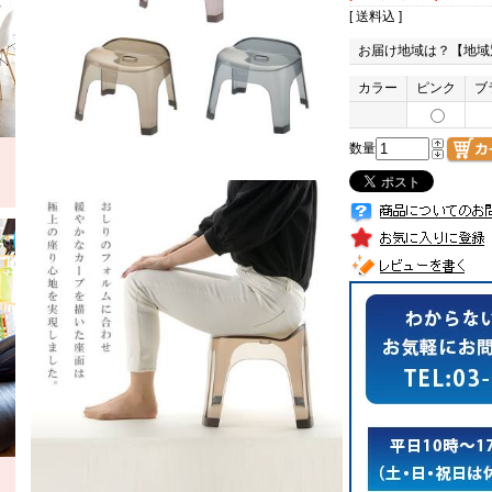
[ 送料込 ]
お届け地域は？【地域
カラー
ピンク
ブ
数量