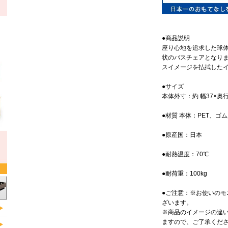
●商品説明
座り心地を追求した球
状のバスチェアとなり
スイメージを払拭した
●サイズ
本体外寸：約 幅37×奥行
●材質 本体：PET、ゴ
●原産国：日本
●耐熱温度：70℃
●耐荷重：100kg
●ご注意：※お使いのモ
ざいます。
※商品のイメージの違
ますので、ご了承くだ