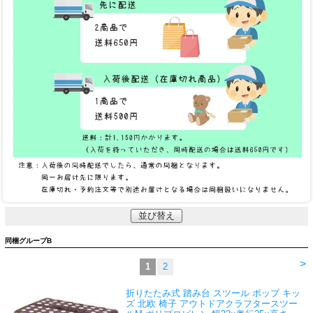
並び替え
同梱グループB
>
1
2
折りたたみ式 踏み台 スツール ポップ キッ
ズ 北欧 椅子 アウトドア
クラフタースツー