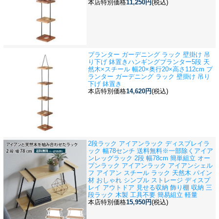
本店特別価格
11,250円
(税込)
プランター ガーデニング ラック 壁掛け 吊
り下げ 鉢置き
ハンギングプランター5段 天
然木×スチール 幅20×奥行20×高さ112cm プ
ランター ガーデニング ラック 壁掛け 吊り
下げ 鉢置き
本店特別価格
14,620円
(税込)
2段ラック アイアンラック ディスプレイラ
ック 幅78センチ 送料無料※一部除く
アイア
ンレッグラック 2段 幅78cm 簡単組立 オー
プンラック アイアンラック アイアンシェル
フ アイアン スチール ラック 天然木 パイン
材 おしゃれ シンプル ストレージ ディスプ
レイ アウトドア 見せる収納 飾り棚 収納 三
段ラック 木製 工具不要 簡易組立 軽量
本店特別価格
15,950円
(税込)