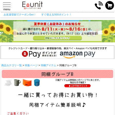
toggle
navigation
menu
お友達登録でクーポンGet！
すぐ使える500ポイント！
商品カテゴリ一覧
>
特集ページ
>
同梱アイテム
> 同梱グループB