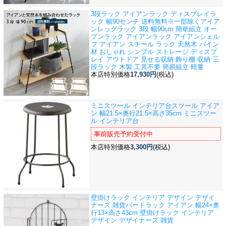
3段ラック アイアンラック ディスプレイラ
ック 幅90センチ 送料無料※一部除く
アイア
ンレッグラック 3段 幅90cm 簡単組立 オー
プンラック アイアンラック アイアンシェル
フ アイアン スチール ラック 天然木 パイン
材 おしゃれ シンプル ストレージ ディスプ
レイ アウトドア 見せる収納 飾り棚 収納 三
段ラック 木製 工具不要 簡易組立 軽量
本店特別価格
17,930円
(税込)
ミニスツール インテリア台
スツール アイア
ン 幅21.5×奥行21.5×高さ35cm ミニスツー
ル インテリア台
事前販売予約受付中
本店特別価格
3,300円
(税込)
壁掛けラック インテリア デザイン デザイ
ナーズ 雑貨
バードラック アイアン 幅24×奥
行13×高さ43cm 壁掛けラック インテリア
デザイン デザイナーズ 雑貨