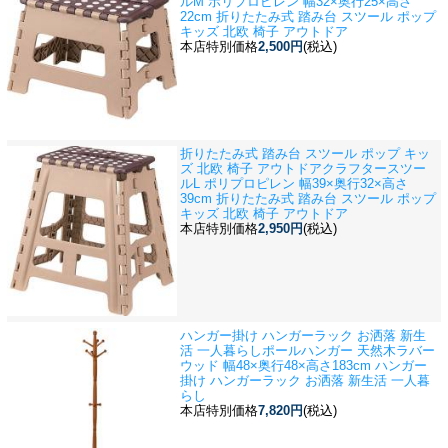
ルM ポリプロピレン 幅32×奥行25×高さ
22cm 折りたたみ式 踏み台 スツール ポップ
キッズ 北欧 椅子 アウトドア
本店特別価格
2,500円
(税込)
折りたたみ式 踏み台 スツール ポップ キッ
ズ 北欧 椅子 アウトドア
クラフタースツー
ルL ポリプロピレン 幅39×奥行32×高さ
39cm 折りたたみ式 踏み台 スツール ポップ
キッズ 北欧 椅子 アウトドア
本店特別価格
2,950円
(税込)
ハンガー掛け ハンガーラック お洒落 新生
活 一人暮らし
ポールハンガー 天然木ラバー
ウッド 幅48×奥行48×高さ183cm ハンガー
掛け ハンガーラック お洒落 新生活 一人暮
らし
本店特別価格
7,820円
(税込)