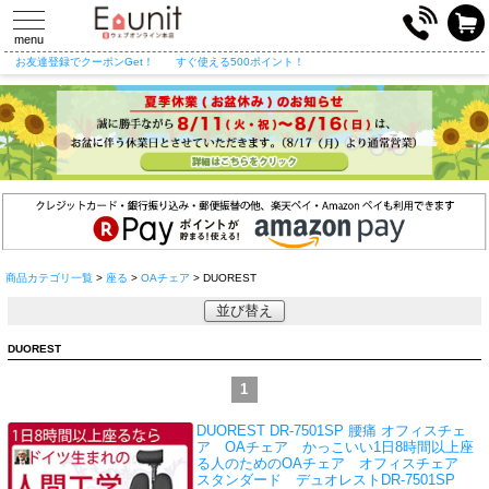
toggle
navigation
menu
お友達登録でクーポンGet！
すぐ使える500ポイント！
商品カテゴリ一覧
>
座る
>
OAチェア
> DUOREST
並び替え
DUOREST
1
DUOREST DR-7501SP 腰痛 オフィスチェ
ア OAチェア かっこいい
1日8時間以上座
る人のためのOAチェア オフィスチェア
スタンダード デュオレストDR-7501SP