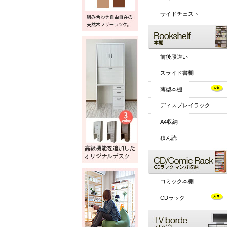
サイドチェスト
前後段違い
スライド書棚
薄型本棚
ディスプレイラック
A4収納
積ん読
コミック本棚
CDラック