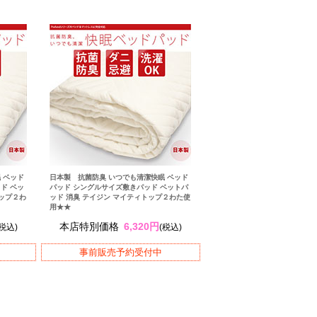
 ベッド
日本製 抗菌防臭 いつでも清潔快眠 ベッド
ド ベッ
パッド シングルサイズ敷きパッド ベットパ
トップ２わ
ッド 消臭 テイジン マイティトップ２わた使
用★★
本店特別価格
6,320円
(税込)
(税込)
事前販売予約受付中