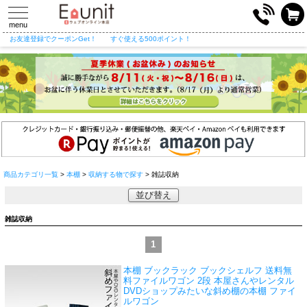
toggle
navigation
menu
お友達登録でクーポンGet！
すぐ使える500ポイント！
商品カテゴリ一覧
>
本棚
>
収納する物で探す
> 雑誌収納
並び替え
雑誌収納
1
本棚 ブックラック ブックシェルフ 送料無
料
ファイルワゴン 2段 本屋さんやレンタル
DVDショップみたいな斜め棚の本棚 ファイ
ルワゴン