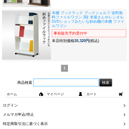
本棚 ブックラック ブックシェルフ 送料無
料
ファイルワゴン 3段 本屋さんやレンタル
DVDショップみたいな斜め棚の本棚 ファイ
ルワゴン
事前販売予約受付中
本店特別価格
20,320円
(税込)
1
商品検索
ホーム
マイページ
カート
ログイン
メルマガ申込/停止
特定商取引法に基づく表示