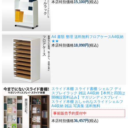
本店特別価格
15,100円
(税込)
A4 書類 整理 送料無料
フロアケースA4収納
★★
本店特別価格
18,090円
(税込)
スライド本棚 スライド書棚 シェルフ ディ
スプレイラック 雑誌 A4収納
【本州と四国は
開梱設置料込み】マガジンディスプレイ・
スライド本棚 おしゃれなスライドシェルフ
A4収納 雑誌 写真集 送料無料
事前販売予約受付中
本店特別価格
36,457円
(税込)