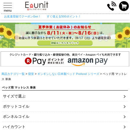
toggle
navigation
menu
お友達登録でクーポンGet！
すぐ使える500ポイント！
商品カテゴリ一覧
>
寝室
>
ギシギシしない日本製ベッド Profond シリーズ
> ベッド用 マットレ
ス 単体
ベッド用 マットレス 単体
サイズで選ぶ
ポケットコイル
ボンネルコイル
ハイカウント