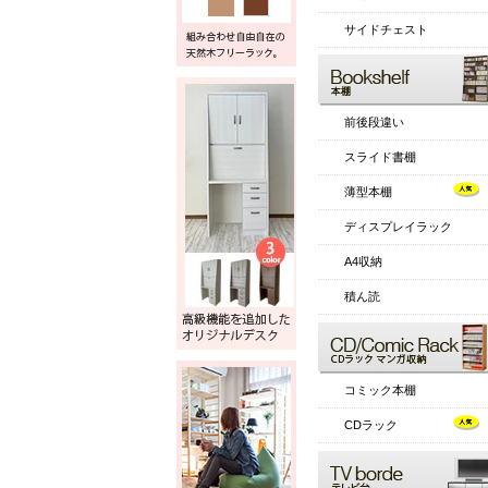
サイドチェスト
前後段違い
スライド書棚
薄型本棚
ディスプレイラック
A4収納
積ん読
コミック本棚
CDラック