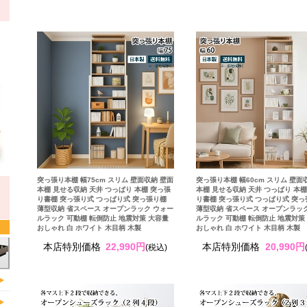
突っ張り本棚 幅75cm スリム 壁面収納 壁面
突っ張り本棚 幅60cm スリム 壁面
本棚 見せる収納 天井 つっぱり 本棚 突っ張
本棚 見せる収納 天井 つっぱり 本棚
り書棚 突っ張り式 つっぱり式 突っ張り棚
り書棚 突っ張り式 つっぱり式 突
薄型収納 省スペース オープンラック ウォー
薄型収納 省スペース オープンラッ
ルラック 可動棚 転倒防止 地震対策 大容量
ルラック 可動棚 転倒防止 地震対策
おしゃれ 白 ホワイト 木目柄 木製
おしゃれ 白 ホワイト 木目柄 木製
本店特別価格
22,990円
本店特別価格
20,990円
(税込)