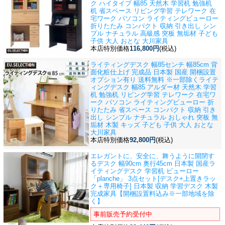
ク ハイタイプ 幅85 天然木 学習机 勉強机
机 省スペース リビング学習 テレワーク 在
宅ワーク パソコン ライティングビューロー
折りたたみ コンパクト 収納 引き出し シン
プル ナチュラル 高級感 突板 無垢材 子ども
子供 大人 おとな 大川家具
本店特別価格
116,800円
(税込)
ライティングデスク 幅85センチ 幅85cm 背
面化粧仕上げ 完成品 日本製 国産 開梱設置
オプション有り 送料無料 ※一部除く
ライテ
ィングデスク 幅85 アルダー材 天然木 学習
机 勉強机 リビング学習 テレワーク 在宅ワ
ーク パソコン ライティングビューロー 折
りたたみ 省スペース コンパクト 収納 引き
出し シンプル ナチュラル おしゃれ 突板 無
垢材 木製 キッズ 子ども 子供 大人 おとな
大川家具
本店特別価格
92,800円
(税込)
エレガントに、安全に、舞うように開閉す
るデスク 幅90cm 奥行45cm 日本製 国産
ラ
イティングデスク 学習机 ビューロー
「planche」 3点セット[デスク+上置きラッ
ク＋専用椅子] 日本製 収納 学習デスク 木製
完成家具【開梱設置料込み※一部地域を除
く】
事前販売予約受付中