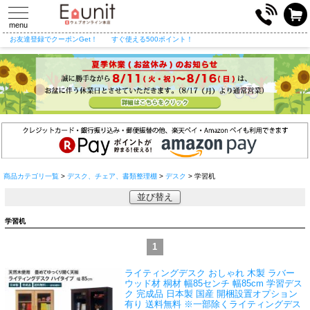
toggle
navigation
menu
お友達登録でクーポンGet！
すぐ使える500ポイント！
商品カテゴリ一覧
>
デスク、チェア、書類整理棚
>
デスク
> 学習机
並び替え
学習机
1
ライティングデスク おしゃれ 木製 ラバー
ウッド材 桐材 幅85センチ 幅85cm 学習デス
ク 完成品 日本製 国産 開梱設置オプション
有り 送料無料 ※一部除く
ライティングデス