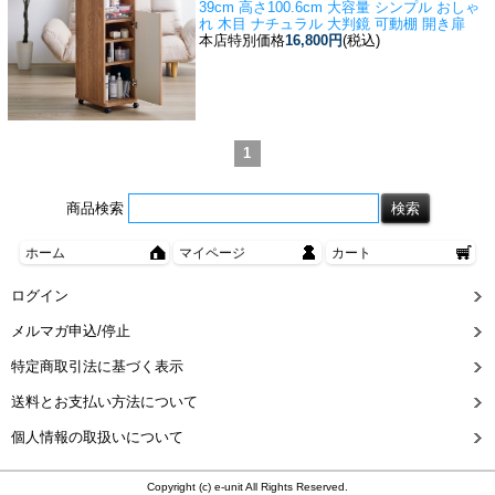
39cm 高さ100.6cm 大容量 シンプル おしゃ
れ 木目 ナチュラル 大判鏡 可動棚 開き扉
本店特別価格
16,800円
(税込)
1
商品検索
ホーム
マイページ
カート
ログイン
メルマガ申込/停止
特定商取引法に基づく表示
送料とお支払い方法について
個人情報の取扱いについて
Copyright (c) e-unit All Rights Reserved.