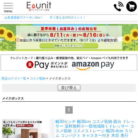
toggle
navigation
menu
お友達登録でクーポンGet！
すぐ使える500ポイント！
商品カテゴリ一覧
>
コスメ収納
> メイクボックス
並び替え
メイクボックス
1
幅30センチ 幅30cm コスメ収納 鏡台 ドレッ
サー 送料無料※一部地域除く
ドレッサー コ
スメ収納 コスメストレージ 幅29.4cm スリ
ム コンパクト キャスター付き 木目 奥行