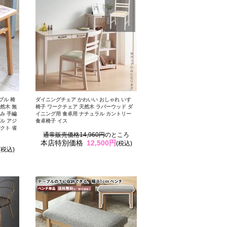
ブル 椅
ダイニングチェア かわいい おしゃれ いす
然木 無
椅子 ワークチェア 天然木 ラバーウッド ダ
み 手編
イニング用 食卓用 ナチュラル カントリー
ル アジ
食卓椅子 イス
クト 省
通常販売価格14,960円
のところ
本店特別価格
12,500円
(税込)
(税込)