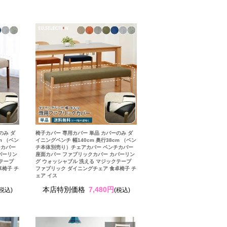
のみ ダ
椅子カバー 専用カバー 単品 カバーのみ ダ
m （ベン
イニングベンチ 幅140cm 奥行38cm （ベン
チカバー
チ本体別売り）チェアカバー ベンチカバー
バーリン
座面カバー ファブリックカバー カバーリン
クテープ
グ ウォッシャブル 洗える マジックテープ
卓椅子 チ
ファブリック ダイニングチェア 食卓椅子 チ
ェア イス
本店特別価格
7,480円
(税込)
(税込)