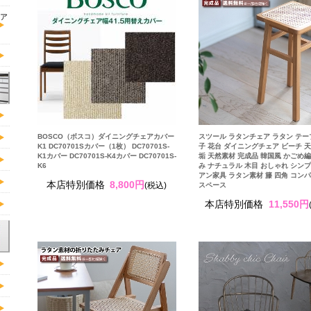
ア
BOSCO（ボスコ）ダイニングチェアカバー
スツール ラタンチェア ラタン テー
K1 DC70701Sカバー（1枚） DC70701S-
子 花台 ダイニングチェア ビーチ 天
K1カバー DC70701S-K4カバー DC70701S-
垢 天然素材 完成品 韓国風 かごめ編
K6
み ナチュラル 木目 おしゃれ シンプ
アン家具 ラタン素材 籐 四角 コンパ
本店特別価格
8,800円
(税込)
スペース
本店特別価格
11,550円