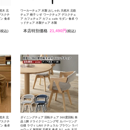
然木 北
ワーカーチェア 木製 おしゃれ 天然木 北欧
デスクチ
チェア 椅子 いす ワークチェア デスクチェ
ダン 食卓
ア カフェチェア カフェ cafe モダン 食卓 ウ
ッドチェア 木製チェア 木製
本店特別価格
21,490円
(税込)
(税込)
然木 北
ダイニングチェア 回転チェア 360度回転 単
デスクチ
品 1脚 ドライクリーニング可 カバーリング
ダン 食卓
仕様 ラヴィ LAVI ナチュラル ブラウン ラバ
ーウッド 無垢材 天然木 食卓 おしゃれ 大川