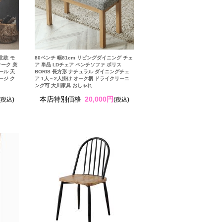
北欧 モ
80ベンチ 幅81cm リビングダイニング チェ
オーク 突
ア 単品 LDチェア ベンチソファ ボリス
ール 天
BORIS 長方形 ナチュラル ダイニングチェ
ージ ク
ア 1人～2人掛け オーク柄 ドライクリーニ
ング可 大川家具 おしゃれ
本店特別価格
20,000円
(税込)
(税込)