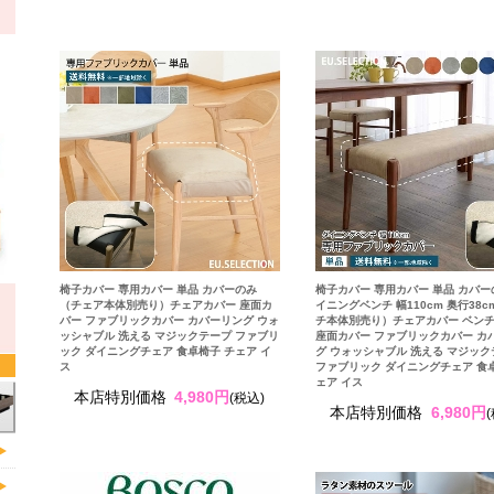
椅子カバー 専用カバー 単品 カバーのみ
椅子カバー 専用カバー 単品 カバー
（チェア本体別売り）チェアカバー 座面カ
イニングベンチ 幅110cm 奥行38c
バー ファブリックカバー カバーリング ウォ
チ本体別売り）チェアカバー ベン
ッシャブル 洗える マジックテープ ファブリ
座面カバー ファブリックカバー カ
ック ダイニングチェア 食卓椅子 チェア イ
グ ウォッシャブル 洗える マジッ
ス
ファブリック ダイニングチェア 食
ェア イス
本店特別価格
4,980円
(税込)
本店特別価格
6,980円