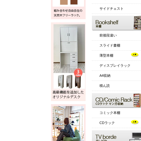
サイドチェスト
前後段違い
スライド書棚
薄型本棚
ディスプレイラック
A4収納
積ん読
コミック本棚
CDラック