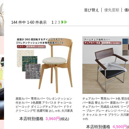
並び替え
優先度順
価
144 件中 1-60 件表示
1
2
3
座面カバー 専用カバー ウレタンクッション
チェアカバー 専用カバー 9色 受注
付きカバー 3色展開 アラパスタ チャコール
バー単品 替えカバー 座面カバー 
ピーコック ダイニングチェアカバー ドライ
チェアカバー 完成品 LEAVE リーブ
クリーニング可 洗濯可能 おしゃれ 大川家具
ー ブルー グレー オレンジ ベージュ
ク キャメル カーキ ブラウン 大川家
本店特別価格
3,960円
(税込)
ゃれ
本店特別価格
4,500円