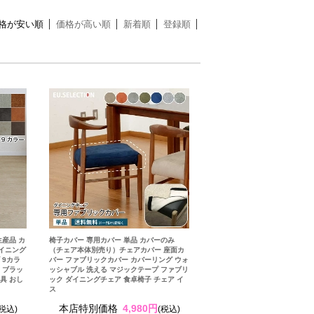
格が安い順
価格が高い順
新着順
登録順
生産品 カ
椅子カバー 専用カバー 単品 カバーのみ
ダイニング
（チェア本体別売り）チェアカバー 座面カ
 9カラ
バー ファブリックカバー カバーリング ウォ
 ブラッ
ッシャブル 洗える マジックテープ ファブリ
具 おし
ック ダイニングチェア 食卓椅子 チェア イ
ス
本店特別価格
4,980円
(税込)
(税込)