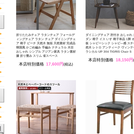
折りたたみチェア ラタンチェア フォールデ
ダイニングチェア 肘付き おしゃれ 
ィングチェア ラタン チェア ダイニングチェ
ダン 椅子 イス いす 椅子単品 1脚 
ア 椅子 ビーチ 天然木 無垢 天然素材 完成品
板 シャビーシック シャビ―感 スチ
韓国風 かごめ編み 手編み ナチュラル 木目
然木 レトロ アンティーク ヴィンテ
おしゃれ シンプル アジアン家具 ラタン素材
ラシカル UP 304 TIGRIS Chair S
籐 折り畳み スリム 省スペース
本店特別価格
18,150円
本店特別価格
17,600円
(税込)