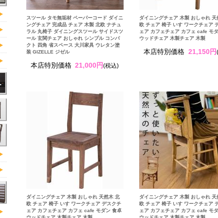
スツール タモ無垢材 ペーパーコード ダイニ
ダイニングチェア 木製 おしゃれ 天
ングチェア 完成品 チェア 木製 北欧 ナチュ
欧 チェア 椅子 いす ワークチェア 
ラル 丸椅子 ダイニングスツール サイドスツ
ェア カフェチェア カフェ cafe モ
ール 玄関チェア おしゃれ シンプル コンパ
ウッドチェア 木製チェア 木製
クト 四角 省スペース 大川家具 ウレタン塗
本店特別価格
21,150円
装 GIZELLE ジゼル
本店特別価格
21,000円
(税込)
ダイニングチェア 木製 おしゃれ 天然木 北
ダイニングチェア 木製 おしゃれ 天
欧 チェア 椅子 いす ワークチェア デスクチ
欧 チェア 椅子 いす ワークチェア 
ェア カフェチェア カフェ cafe モダン 食卓
ェア カフェチェア カフェ cafe モ
ウッドチェア 木製チェア 木製
ウッドチェア 木製チェア 木製