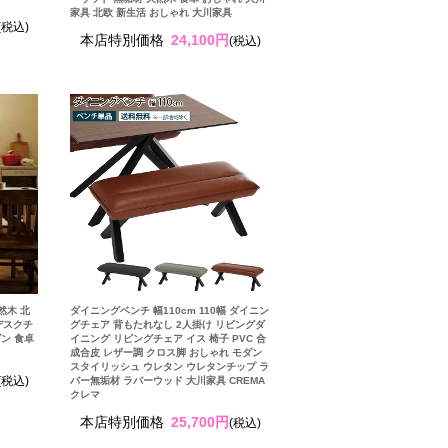
家具 北欧 新生活 おしゃれ 大川家具
(税込)
本店特別価格
24,100円
(税込)
然木 北
ダイニングベンチ 幅110cm 110幅 ダイニン
デスクチ
グチェア 背もたれなし 2人掛け リビングダ
ダン 食卓
イニング リビングチェア イス 椅子 PVC 合
成合皮 レザー調 クロス脚 おしゃれ モダン
スタイリッシュ ウレタン ウレタンチップ ラ
(税込)
バー無垢材 ラバーウッド 大川家具 CREMA
クレマ
本店特別価格
25,700円
(税込)