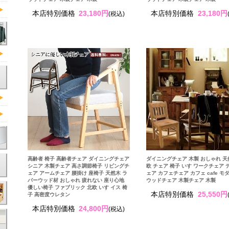
本店特別価格
23,180円
本店特別価格
23,180円
(税込)
高齢者 椅子 高齢者チェア ダイニングチェア
ダイニングチェア 木製 おしゃれ 天
シニア 木製チェア 高さ調節椅子 リビングチ
欧 チェア 椅子 いす ワークチェア 
ェア アームチェア 腰掛け 座椅子 天然木 ラ
ェア カフェチェア カフェ cafe モ
バーウッド材 おしゃれ 疲れない 座り心地
ウッドチェア 木製チェア 木製
優しい椅子 ファブリック 北欧 いす イス 椅
本店特別価格
25,550円
子 高密度ウレタン
本店特別価格
24,800円
(税込)